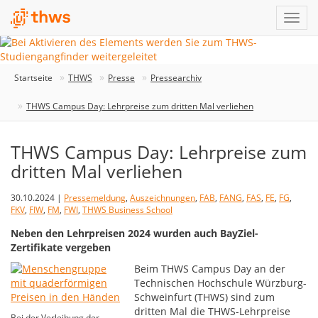
Startseite
THWS
Presse
Pressearchiv
THWS Campus Day: Lehrpreise zum dritten Mal verliehen
THWS Campus Day: Lehrpreise zum
dritten Mal verliehen
30.10.2024 |
Pressemeldung
,
Auszeichnungen
,
FAB
,
FANG
,
FAS
,
FE
,
FG
,
FKV
,
FIW
,
FM
,
FWI
,
THWS Business School
Neben den Lehrpreisen 2024 wurden auch BayZiel-
Zertifikate vergeben
Beim THWS Campus Day an der
Technischen Hochschule Würzburg-
Schweinfurt (THWS) sind zum
dritten Mal die THWS-Lehrpreise
Bei der Verleihung der