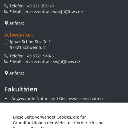
Telefon
+49 931 3511-0
E-Mail
servicezentrale-wue[at]thws.de
Anfahrt
Schweinfurt
Ignaz-Schön-Straße 11
97421 Schweinfurt
Telefon
+49 9721 940-5
E-Mail
servicezentrale-sw[at]thws.de
Anfahrt
Fakultäten
Angewandte Natur- und Geisteswissenschaften
Angewandte Sozialwissenschaften
Architektur und Bauingenieurwesen
Elektrotechnik
Diese Seite verwendet Cookies, die für
Gestaltung
Grundfunktionen der Website erforderlich sind.
Informatik und Wirtschaftsinformatik