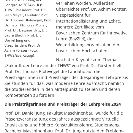
verliehen worden. Außerdem
Lehrpreise 2024 (v. li.):
überreichte Prof. Dr. Achim Förster,
THWS-Präsident Prof. Dr.
Vizepräsident für
Jean Meyer, Laudator Prof.
Dr. Thomas Blotevogel, Prof.
Internationalisierung und Lehre,
Dr. habil. Nicholas Müller,
mehrere Zertifikate vom
Prof. Dr. Dagmar Unz, Dr.
Bayerischen Zentrum für Innovative
Laura Blauth, Prof. Dr.
Lehre (BayZiel), der
Daniel Jung und
Weiterbildungsorganisation der
Vizepräsident Prof. Dr.
Achim Förster (Foto:
bayerischen Hochschulen.
THWS/Eva Kaupp)
Nach der Keynote zum Thema
„Zukunft der Lehre an der THWS” von Prof. Dr. Förster hielt
Prof. Dr. Thomas Blotevogel die Laudatio auf die
Preisträgerinnen und Preisträger der diesjährigen Lehrpreise:
Sie stünden für das, was moderne Lehre ausmacht, nämlich
die Studierenden in den Mittelpunkt zu stellen und deren
Kompetenzen zu fördern.
Die Preisträgerinnen und Preisträger der Lehrpreise 2024
Prof. Dr. Daniel Jung, Fakultät Maschinenbau, wurde für die
Präsenzveranstaltung des Jahres ausgezeichnet: Virtuelle
Entwicklung und höhere Konstruktionslehre, Studiengang
Bachelor Maschinenbau. Prof. Dr. Jung nutzte den Problem-