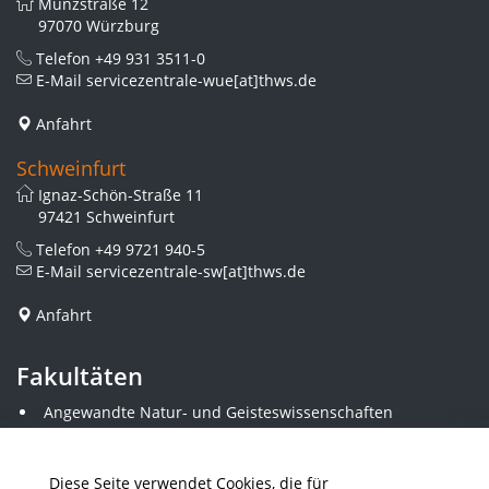
Münzstraße 12
97070 Würzburg
Telefon
+49 931 3511-0
E-Mail
servicezentrale-wue[at]thws.de
Anfahrt
Schweinfurt
Ignaz-Schön-Straße 11
97421 Schweinfurt
Telefon
+49 9721 940-5
E-Mail
servicezentrale-sw[at]thws.de
Anfahrt
Fakultäten
Angewandte Natur- und Geisteswissenschaften
Angewandte Sozialwissenschaften
Architektur und Bauingenieurwesen
Elektrotechnik
Diese Seite verwendet Cookies, die für