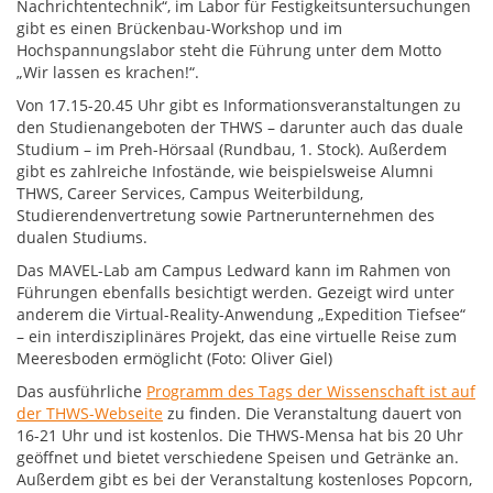
Nachrichtentechnik“, im Labor für Festigkeitsuntersuchungen
gibt es einen Brückenbau-Workshop und im
Hochspannungslabor steht die Führung unter dem Motto
„Wir lassen es krachen!“.
Von 17.15-20.45 Uhr gibt es Informationsveranstaltungen zu
den Studienangeboten der THWS – darunter auch das duale
Studium – im Preh-Hörsaal (Rundbau, 1. Stock). Außerdem
gibt es zahlreiche Infostände, wie beispielsweise Alumni
THWS, Career Services, Campus Weiterbildung,
Studierendenvertretung sowie Partnerunternehmen des
dualen Studiums.
Das MAVEL-Lab am Campus Ledward kann im Rahmen von
Führungen ebenfalls besichtigt werden. Gezeigt wird unter
anderem die Virtual-Reality-Anwendung „Expedition Tiefsee“
– ein interdisziplinäres Projekt, das eine virtuelle Reise zum
Meeresboden ermöglicht (Foto: Oliver Giel)
Das ausführliche
Programm des Tags der Wissenschaft ist auf
der THWS-Webseite
zu finden. Die Veranstaltung dauert von
16-21 Uhr und ist kostenlos. Die THWS-Mensa hat bis 20 Uhr
geöffnet und bietet verschiedene Speisen und Getränke an.
Außerdem gibt es bei der Veranstaltung kostenloses Popcorn,