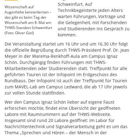
Schweinfurt. Auf
Wissenschaft auf
Technikbegeisterte jeden Alters
Augenhöhe kennenlernen –
warten Führungen, Vorträge und
das gibt es beim Tag der
die Gelegenheit, mit Forschenden
Wissenschaft am 8. Mai am
THWS-Standort Schweinfurt
und Studierenden ins Gespräch zu
(Foto: Oliver Giel)
kommen.
Die Veranstaltung startet um 16 Uhr und um 16.30 Uhr folgt
die offizielle Begrüßung durch THWS-Präsident Prof. Dr. Jean
Meyer in der Warema-Renkhoff-Aula am Campus Ignaz
Schön. Durchgängig finden Führungen mit THWS-
Mitarbeitenden oder Studierenden statt. Treffpunkt für alle
geführten Touren ist der Infopoint im Erdgeschoss des
Rundbaus. Der Infopoint ist auch der Treffpunkt für Touren
zum MAVEL-Lab am Campus Ledward, die ab 17 Uhr jeweils
zur vollen Stunde stattfinden.
Wer den Campus Ignaz Schön lieber auf eigene Faust
erforschen möchte, findet eine Übersicht der geöffneten
Labore mit Raumnummern auf der THWS-Webseite.
Insgesamt sind rund 20 Labore geöffnet: Im Labor für
Nachrichtentechnik und Signalverarbeitung geht es um das
Thema „Sprechen und Hören – der Mensch in der