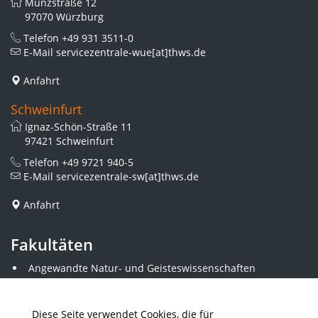
Münzstraße 12
97070 Würzburg
Telefon
+49 931 3511-0
E-Mail
servicezentrale-wue[at]thws.de
Anfahrt
Schweinfurt
Ignaz-Schön-Straße 11
97421 Schweinfurt
Telefon
+49 9721 940-5
E-Mail
servicezentrale-sw[at]thws.de
Anfahrt
Fakultäten
Angewandte Natur- und Geisteswissenschaften
Angewandte Sozialwissenschaften
Architektur und Bauingenieurwesen
Elektrotechnik
Diese Seite verwendet Cookies, die für