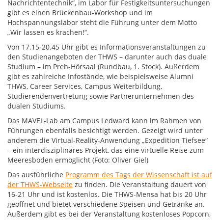
Nachrichtentechnik“, im Labor für Festigkeitsuntersuchungen
gibt es einen Brückenbau-Workshop und im
Hochspannungslabor steht die Führung unter dem Motto
„Wir lassen es krachen!“.
Von 17.15-20.45 Uhr gibt es Informationsveranstaltungen zu
den Studienangeboten der THWS – darunter auch das duale
Studium – im Preh-Hörsaal (Rundbau, 1. Stock). Außerdem
gibt es zahlreiche Infostände, wie beispielsweise Alumni
THWS, Career Services, Campus Weiterbildung,
Studierendenvertretung sowie Partnerunternehmen des
dualen Studiums.
Das MAVEL-Lab am Campus Ledward kann im Rahmen von
Führungen ebenfalls besichtigt werden. Gezeigt wird unter
anderem die Virtual-Reality-Anwendung „Expedition Tiefsee“
– ein interdisziplinäres Projekt, das eine virtuelle Reise zum
Meeresboden ermöglicht (Foto: Oliver Giel)
Das ausführliche
Programm des Tags der Wissenschaft ist auf
der THWS-Webseite
zu finden. Die Veranstaltung dauert von
16-21 Uhr und ist kostenlos. Die THWS-Mensa hat bis 20 Uhr
geöffnet und bietet verschiedene Speisen und Getränke an.
Außerdem gibt es bei der Veranstaltung kostenloses Popcorn,