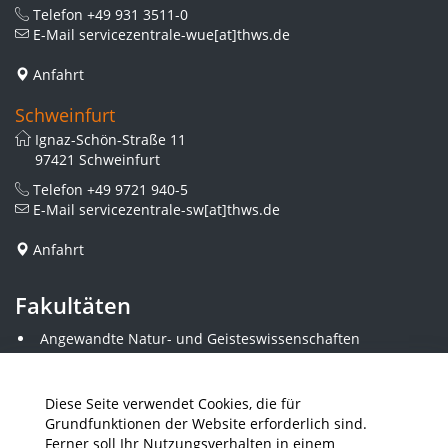
Telefon
+49 931 3511-0
E-Mail
servicezentrale-wue[at]thws.de
Anfahrt
Schweinfurt
Ignaz-Schön-Straße 11
97421 Schweinfurt
Telefon
+49 9721 940-5
E-Mail
servicezentrale-sw[at]thws.de
Anfahrt
Fakultäten
Angewandte Natur- und Geisteswissenschaften
Angewandte Sozialwissenschaften
Architektur und Bauingenieurwesen
Elektrotechnik
Diese Seite verwendet Cookies, die für
Gestaltung
Grundfunktionen der Website erforderlich sind.
Informatik und Wirtschaftsinformatik
Ferner soll Ihr Nutzungsverhalten in einem