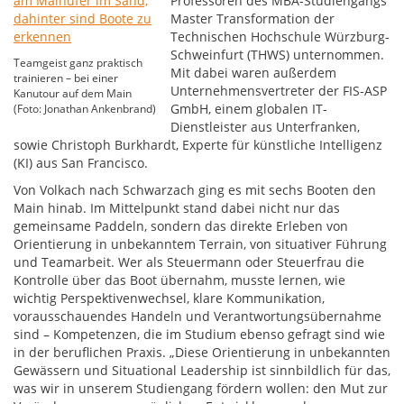
Professoren des MBA-Studiengangs
Master Transformation der
Technischen Hochschule Würzburg-
Schweinfurt (THWS) unternommen.
Teamgeist ganz praktisch
Mit dabei waren außerdem
trainieren – bei einer
Unternehmensvertreter der FIS-ASP
Kanutour auf dem Main
GmbH, einem globalen IT-
(Foto: Jonathan Ankenbrand)
Dienstleister aus Unterfranken,
sowie Christoph Burkhardt, Experte für künstliche Intelligenz
(KI) aus San Francisco.
Von Volkach nach Schwarzach ging es mit sechs Booten den
Main hinab. Im Mittelpunkt stand dabei nicht nur das
gemeinsame Paddeln, sondern das direkte Erleben von
Orientierung in unbekanntem Terrain, von situativer Führung
und Teamarbeit. Wer als Steuermann oder Steuerfrau die
Kontrolle über das Boot übernahm, musste lernen, wie
wichtig Perspektivenwechsel, klare Kommunikation,
vorausschauendes Handeln und Verantwortungsübernahme
sind – Kompetenzen, die im Studium ebenso gefragt sind wie
in der beruflichen Praxis. „Diese Orientierung in unbekannten
Gewässern und Situational Leadership ist sinnbildlich für das,
was wir in unserem Studiengang fördern wollen: den Mut zur