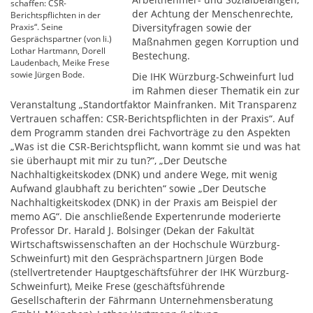
schaffen: CSR-
der Achtung der Menschenrechte,
Berichtspflichten in der
Praxis“. Seine
Diversityfragen sowie der
Gesprächspartner (von li.)
Maßnahmen gegen Korruption und
Lothar Hartmann, Dorell
Bestechung.
Laudenbach, Meike Frese
sowie Jürgen Bode.
Die IHK Würzburg-Schweinfurt lud
im Rahmen dieser Thematik ein zur
Veranstaltung „Standortfaktor Mainfranken. Mit Transparenz
Vertrauen schaffen: CSR-Berichtspflichten in der Praxis“. Auf
dem Programm standen drei Fachvorträge zu den Aspekten
„Was ist die CSR-Berichtspflicht, wann kommt sie und was hat
sie überhaupt mit mir zu tun?“, „Der Deutsche
Nachhaltigkeitskodex (DNK) und andere Wege, mit wenig
Aufwand glaubhaft zu berichten“ sowie „Der Deutsche
Nachhaltigkeitskodex (DNK) in der Praxis am Beispiel der
memo AG“. Die anschließende Expertenrunde moderierte
Professor Dr. Harald J. Bolsinger (Dekan der Fakultät
Wirtschaftswissenschaften an der Hochschule Würzburg-
Schweinfurt) mit den Gesprächspartnern Jürgen Bode
(stellvertretender Hauptgeschäftsführer der IHK Würzburg-
Schweinfurt), Meike Frese (geschäftsführende
Gesellschafterin der Fährmann Unternehmensberatung