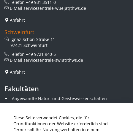
Telefon
+49 931 3511-0
E-Mail
servicezentrale-wue[at]thws.de
Anfahrt
Schweinfurt
Ignaz-Schön-Straße 11
97421 Schweinfurt
Telefon
+49 9721 940-5
E-Mail
servicezentrale-sw[at]thws.de
Anfahrt
Fakultäten
Angewandte Natur- und Geisteswissenschaften
Angewandte Sozialwissenschaften
Architektur und Bauingenieurwesen
Elektrotechnik
Diese Seite verwendet Cookies, die für
Gestaltung
Grundfunktionen der Website erforderlich sind.
Informatik und Wirtschaftsinformatik
Ferner soll Ihr Nutzungsverhalten in einem