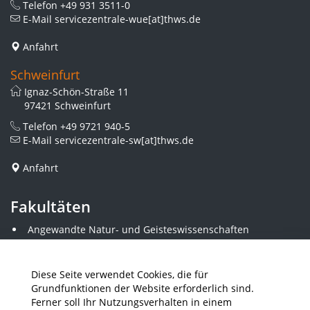
Telefon
+49 931 3511-0
E-Mail
servicezentrale-wue[at]thws.de
Anfahrt
Schweinfurt
Ignaz-Schön-Straße 11
97421 Schweinfurt
Telefon
+49 9721 940-5
E-Mail
servicezentrale-sw[at]thws.de
Anfahrt
Fakultäten
Angewandte Natur- und Geisteswissenschaften
Angewandte Sozialwissenschaften
Architektur und Bauingenieurwesen
Elektrotechnik
Diese Seite verwendet Cookies, die für
Gestaltung
Grundfunktionen der Website erforderlich sind.
Informatik und Wirtschaftsinformatik
Ferner soll Ihr Nutzungsverhalten in einem