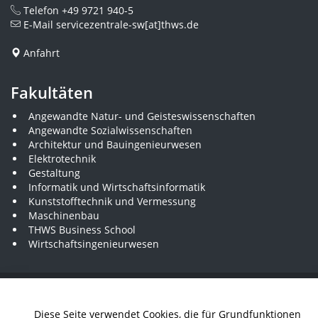
Telefon
+49 9721 940-5
E-Mail
servicezentrale-sw[at]thws.de
Anfahrt
Fakultäten
Angewandte Natur- und Geisteswissenschaften
Angewandte Sozialwissenschaften
Architektur und Bauingenieurwesen
Elektrotechnik
Gestaltung
Informatik und Wirtschaftsinformatik
Kunststofftechnik und Vermessung
Maschinenbau
THWS Business School
Wirtschaftsingenieurwesen
Presse
Stellenausschreibungen
Intranet
THWS Store
Diese Seite verwendet Cookies, die für Grundfunktionen
Instagram
YouTube
LinkedIn