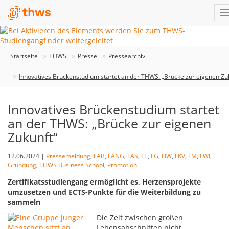
Startseite
THWS
Presse
Pressearchiv
Innovatives Brückenstudium startet an der THWS: „Brücke zur eigenen Zu
Innovatives Brückenstudium startet
an der THWS: „Brücke zur eigenen
Zukunft“
12.06.2024 |
Pressemeldung
,
FAB
,
FANG
,
FAS
,
FE
,
FG
,
FIW
,
FKV
,
FM
,
FWI
,
Gründung
,
THWS Business School
,
Promotion
Zertifikatsstudiengang ermöglicht es, Herzensprojekte
umzusetzen und ECTS-Punkte für die Weiterbildung zu
sammeln
Die Zeit zwischen großen
Lebensabschnitten nicht