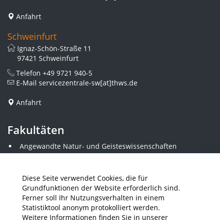
Anfahrt
Schweinfurt
Ignaz-Schön-Straße 11
97421 Schweinfurt
Telefon
+49 9721 940-5
E-Mail
servicezentrale-sw[at]thws.de
Anfahrt
Fakultäten
Angewandte Natur- und Geisteswissenschaften
Angewandte Sozialwissenschaften
Architektur und Bauingenieurwesen
Elektrotechnik
Diese Seite verwendet Cookies, die für
Gestaltung
Grundfunktionen der Website erforderlich sind.
Informatik und Wirtschaftsinformatik
Ferner soll Ihr Nutzungsverhalten in einem
Kunststofftechnik und Vermessung
Statistiktool anonym protokolliert werden.
Maschinenbau
Weitere Informationen finden Sie in unserer