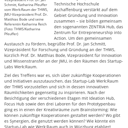
Technische Hochschule
Schmitt, Katharina Pfeuffer
Aschaffenburg verstärkt auf dem
vom Werk:Raum der THWS,
JMU-Vizepräsident Prof. Dr.
Gebiet Gründung und Innovation
Matthias Bode und seine
zusammen – sie bilden gemeinsam
Referentin Katharina Reich
den sogenannten ZENTRIA Hub, das
(Foto: THWS/Katharina
Zentrum für Entrepreneurship into
Pfeuffer)
Action. Um den gemeinsamen
Austausch zu fördern, begrüßte Prof. Dr. Jan Schmitt,
Vizepräsident für Forschung und Gründung an der THWS,
kürzlich Prof. Dr. Matthias Bode, Vizepräsident für Innovation
und Wissenstransfer an der JMU, in den Räumen des Startup-
Labs Werk:Raum.
Ziel des Treffens war es, sich über zukünftige Kooperationen
und Initiativen auszutauschen, das Startup-Lab Werk:Raum
der THWS vorzustellen und sich in dessen innovativen
Räumlichkeiten gegenseitig zu inspirieren. Nach der
Besichtigung der verschiedenen Etagen mit Ideation Hub,
Focus Hub sowie den drei Laboren für den Prototypenbau
ging es in einen der Kreativräume zum Brainstorming: Wie
können zukünftige Kooperationen gestaltet werden? Wo gibt
es Synergien, die genutzt werden können? Wie könnte ein
Startup-Lab wie Werk:Raum auch in Würzburg etabliert