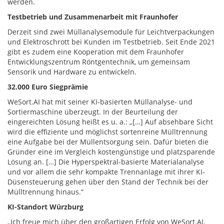
werden.
Testbetrieb und Zusammenarbeit mit Fraunhofer
Derzeit sind zwei Müllanalysemodule für Leichtverpackungen
und Elektroschrott bei Kunden im Testbetrieb. Seit Ende 2021
gibt es zudem eine Kooperation mit dem Fraunhofer
Entwicklungszentrum Röntgentechnik, um gemeinsam
Sensorik und Hardware zu entwickeln.
32.000 Euro Siegprämie
WeSort.AI hat mit seiner KI-basierten Müllanalyse- und
Sortiermaschine überzeugt. In der Beurteilung der
eingereichten Lösung heißt es u. a.: „[…] Auf absehbare Sicht
wird die effiziente und möglichst sortenreine Mülltrennung
eine Aufgabe bei der Müllentsorgung sein. Dafür bieten die
Gründer eine im Vergleich kostengünstige und platzsparende
Lösung an. […] Die Hyperspektral-basierte Materialanalyse
und vor allem die sehr kompakte Trennanlage mit ihrer KI-
Düsensteuerung gehen über den Stand der Technik bei der
Mülltrennung hinaus.“
KI-Standort Würzburg
„Ich freue mich über den großartigen Erfolg von WeSort.AI.