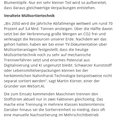
Blumentöpfe. Nur ein sehr kleiner Teil wird so aufbereitet,
dass daraus gleichwertige Verpackungen entstehen.
Veraltete Müllsortiertechnik
„Bis 2050 wird die jährliche Abfallmenge weltweit um rund 70
Prozent auf 3,4 Mrd. Tonnen ansteigen. Über die Hälfte davon
setzt bei der Verbrennung große Mengen an CO2 frei und
verknappt die Ressourcen unserer Erde. Nachdem wir das
gehört hatten, haben wir bei einer TV-Dokumentation über
Müllsortieranlagen festgestellt, dass die heutige
Müllsortiertechnik noch zu sehr auf mechanische
Trennverfahren setzt und enormes Potenzial aus
Digitalisierung und KI ungenutzt bleibt. Schwarzer Kunststoff
oder Lebensmittelverpackungen können bei der
herkömmlichen Nahinfrarot-Technologie beispielsweise nicht
separat sortiert werden“, sagt Martin Körner, einer der
Gründer von WeSort.AI.
Die zum Einsatz kommenden Maschinen trennen den
Stoffstrom aktuell nur in zwei Faktionen gleichzeitig. Das
mache eine Trennung in mehrere Klassen kostenintensiv.
Darüber hinaus sei die Sortierreinheit so niedrig, dass oft
eine manuelle Nachsortierung im Mehrschichtbetrieb