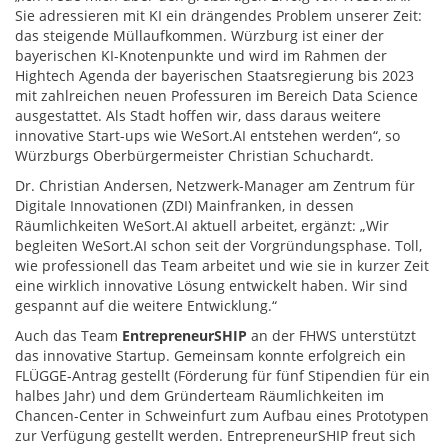
Sie adressieren mit KI ein drängendes Problem unserer Zeit:
das steigende Müllaufkommen. Würzburg ist einer der
bayerischen KI-Knotenpunkte und wird im Rahmen der
Hightech Agenda der bayerischen Staatsregierung bis 2023
mit zahlreichen neuen Professuren im Bereich Data Science
ausgestattet. Als Stadt hoffen wir, dass daraus weitere
innovative Start-ups wie WeSort.AI entstehen werden“, so
Würzburgs Oberbürgermeister Christian Schuchardt.
Dr. Christian Andersen, Netzwerk-Manager am Zentrum für
Digitale Innovationen (ZDI) Mainfranken, in dessen
Räumlichkeiten WeSort.AI aktuell arbeitet, ergänzt: „Wir
begleiten WeSort.AI schon seit der Vorgründungsphase. Toll,
wie professionell das Team arbeitet und wie sie in kurzer Zeit
eine wirklich innovative Lösung entwickelt haben. Wir sind
gespannt auf die weitere Entwicklung.“
Auch das Team
EntrepreneurSHIP
an der FHWS unterstützt
das innovative Startup. Gemeinsam konnte erfolgreich ein
FLÜGGE-Antrag gestellt (Förderung für fünf Stipendien für ein
halbes Jahr) und dem Gründerteam Räumlichkeiten im
Chancen-Center in Schweinfurt zum Aufbau eines Prototypen
zur Verfügung gestellt werden. EntrepreneurSHIP freut sich