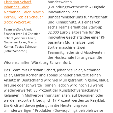
bundesweiten
„Gründungswettbewerb – Digitale
Innovationen" des
Bundesministeriums für Wirtschaft
und Klimaschutz. Als eines von
sechs Teams erhält das Start-up
Team WeSort.AI mit
32.000 Euro Siegprämie für die
Scanner (von li.:) Christian
innovative Geschäftsidee einer KI-
Schärf, Johannes Laier,
basierten Müllanalyse- und
Nathanael Laier, Martin
Körner, Tobias Scheuer
Sortiermaschine. Zwei
(Foto: WeSort.AI)
Teammitglieder sind Absolventen
der Hochschule für angewandte
Wissenschaften Würzburg-Schweinfurt.
Das Team mit Christian Schärf, Johannes Laier, Nathanael
Laier, Martin Körner und Tobias Scheuer erläutert seinen
Ansatz: In Deutschland wird viel Müll getrennt in gelbe, blaue,
braune oder schwarze Tonnen, jedoch wird noch zu wenig
wiederverwertet. 83 Prozent der Kunststoffverpackungen
gelangen in Müllverbrennungsanlagen, auf Deponien oder
werden exportiert. Lediglich 17 Prozent werden zu Rezyklat.
Ein Großteil davon gelangt in die Herstellung von
„minderwertigen" Produkten (Downcycling), beispielsweise