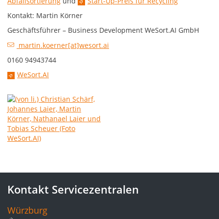
Abfallsortierung
und
Start-Up-Preis für Recycling
Kontakt: Martin Körner
Geschäftsführer – Business Development WeSort.AI GmbH
martin.koerner[at]wesort.ai
0160 94943744
WeSort.AI
Kontakt Servicezentralen
Würzburg