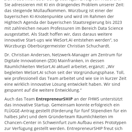
Sie adressieren mit KI ein drängendes Problem unserer Zeit:
das steigende Müllaufkommen. Würzburg ist einer der
bayerischen KI-Knotenpunkte und wird im Rahmen der
Hightech Agenda der bayerischen Staatsregierung bis 2023
mit zahlreichen neuen Professuren im Bereich Data Science
ausgestattet. Als Stadt hoffen wir, dass daraus weitere
innovative Start-ups wie WeSort.AI entstehen werden“, so
Würzburgs Oberbürgermeister Christian Schuchardt.
Dr. Christian Andersen, Netzwerk-Manager am Zentrum für
Digitale Innovationen (ZDI) Mainfranken, in dessen
Räumlichkeiten WeSort.AI aktuell arbeitet, ergänzt: „Wir
begleiten WeSort.AI schon seit der Vorgründungsphase. Toll,
wie professionell das Team arbeitet und wie sie in kurzer Zeit
eine wirklich innovative Lösung entwickelt haben. Wir sind
gespannt auf die weitere Entwicklung.“
Auch das Team
EntrepreneurSHIP
an der FHWS unterstützt
das innovative Startup. Gemeinsam konnte erfolgreich ein
FLÜGGE-Antrag gestellt (Förderung für fünf Stipendien für ein
halbes Jahr) und dem Gründerteam Räumlichkeiten im
Chancen-Center in Schweinfurt zum Aufbau eines Prototypen
zur Verfügung gestellt werden. EntrepreneurSHIP freut sich