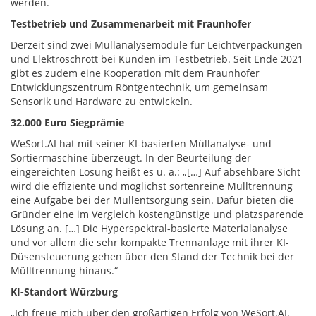
werden.
Testbetrieb und Zusammenarbeit mit Fraunhofer
Derzeit sind zwei Müllanalysemodule für Leichtverpackungen
und Elektroschrott bei Kunden im Testbetrieb. Seit Ende 2021
gibt es zudem eine Kooperation mit dem Fraunhofer
Entwicklungszentrum Röntgentechnik, um gemeinsam
Sensorik und Hardware zu entwickeln.
32.000 Euro Siegprämie
WeSort.AI hat mit seiner KI-basierten Müllanalyse- und
Sortiermaschine überzeugt. In der Beurteilung der
eingereichten Lösung heißt es u. a.: „[…] Auf absehbare Sicht
wird die effiziente und möglichst sortenreine Mülltrennung
eine Aufgabe bei der Müllentsorgung sein. Dafür bieten die
Gründer eine im Vergleich kostengünstige und platzsparende
Lösung an. […] Die Hyperspektral-basierte Materialanalyse
und vor allem die sehr kompakte Trennanlage mit ihrer KI-
Düsensteuerung gehen über den Stand der Technik bei der
Mülltrennung hinaus.“
KI-Standort Würzburg
„Ich freue mich über den großartigen Erfolg von WeSort.AI.