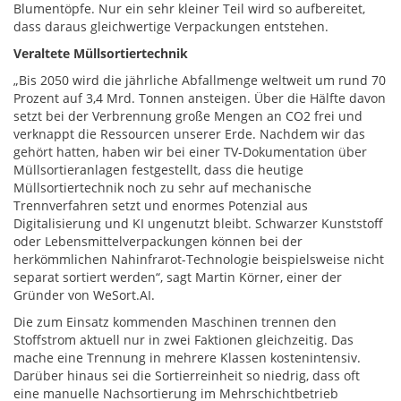
Blumentöpfe. Nur ein sehr kleiner Teil wird so aufbereitet,
dass daraus gleichwertige Verpackungen entstehen.
Veraltete Müllsortiertechnik
„Bis 2050 wird die jährliche Abfallmenge weltweit um rund 70
Prozent auf 3,4 Mrd. Tonnen ansteigen. Über die Hälfte davon
setzt bei der Verbrennung große Mengen an CO2 frei und
verknappt die Ressourcen unserer Erde. Nachdem wir das
gehört hatten, haben wir bei einer TV-Dokumentation über
Müllsortieranlagen festgestellt, dass die heutige
Müllsortiertechnik noch zu sehr auf mechanische
Trennverfahren setzt und enormes Potenzial aus
Digitalisierung und KI ungenutzt bleibt. Schwarzer Kunststoff
oder Lebensmittelverpackungen können bei der
herkömmlichen Nahinfrarot-Technologie beispielsweise nicht
separat sortiert werden“, sagt Martin Körner, einer der
Gründer von WeSort.AI.
Die zum Einsatz kommenden Maschinen trennen den
Stoffstrom aktuell nur in zwei Faktionen gleichzeitig. Das
mache eine Trennung in mehrere Klassen kostenintensiv.
Darüber hinaus sei die Sortierreinheit so niedrig, dass oft
eine manuelle Nachsortierung im Mehrschichtbetrieb