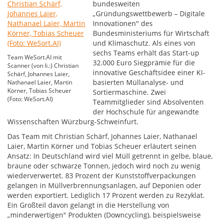
bundesweiten
„Gründungswettbewerb – Digitale
Innovationen" des
Bundesministeriums für Wirtschaft
und Klimaschutz. Als eines von
sechs Teams erhält das Start-up
Team WeSort.AI mit
32.000 Euro Siegprämie für die
Scanner (von li.:) Christian
innovative Geschäftsidee einer KI-
Schärf, Johannes Laier,
basierten Müllanalyse- und
Nathanael Laier, Martin
Körner, Tobias Scheuer
Sortiermaschine. Zwei
(Foto: WeSort.AI)
Teammitglieder sind Absolventen
der Hochschule für angewandte
Wissenschaften Würzburg-Schweinfurt.
Das Team mit Christian Schärf, Johannes Laier, Nathanael
Laier, Martin Körner und Tobias Scheuer erläutert seinen
Ansatz: In Deutschland wird viel Müll getrennt in gelbe, blaue,
braune oder schwarze Tonnen, jedoch wird noch zu wenig
wiederverwertet. 83 Prozent der Kunststoffverpackungen
gelangen in Müllverbrennungsanlagen, auf Deponien oder
werden exportiert. Lediglich 17 Prozent werden zu Rezyklat.
Ein Großteil davon gelangt in die Herstellung von
„minderwertigen" Produkten (Downcycling), beispielsweise