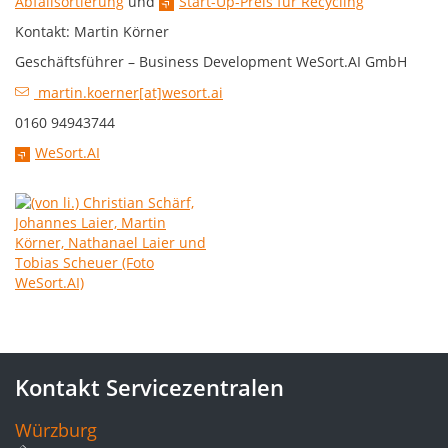
Abfallsortierung
und
Start-Up-Preis für Recycling
Kontakt: Martin Körner
Geschäftsführer – Business Development WeSort.AI GmbH
martin.koerner[at]wesort.ai
0160 94943744
WeSort.AI
Kontakt Servicezentralen
Würzburg