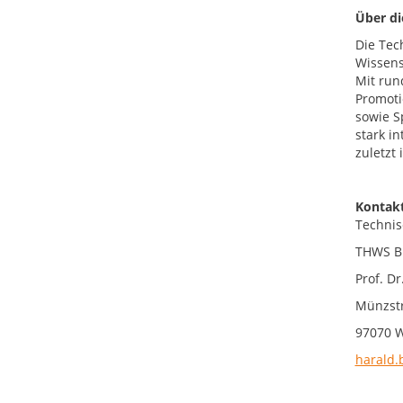
Über d
Die Tec
Wissens
Mit run
Promoti
sowie S
stark i
zuletzt
Kontakt
Technis
THWS Bu
Prof. Dr
Münzst
97070 
harald.