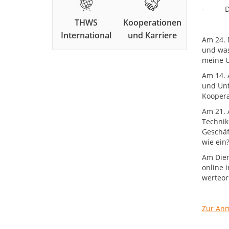
- Diens
THWS
Kooperationen
International
und Karriere
Am 24. 
und was
meine U
Am 14. 
und Unt
Koopera
Am 21. A
Technik
Geschäf
wie ein
Am Dien
online 
werteor
Zur An