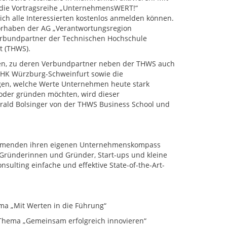
h die Vortragsreihe „UnternehmensWERT!“
sich alle Interessierten kostenlos anmelden können.
n Vorhaben der AG „Verantwortungsregion
erbundpartner der Technischen Hochschule
t (THWS).
ken, zu deren Verbundpartner neben der THWS auch
 IHK Würzburg-Schweinfurt sowie die
en, welche Werte Unternehmen heute stark
 oder gründen möchten, wird dieser
 Harald Bolsinger von der THWS Business School und
nehmenden ihren eigenen Unternehmenskompass
 Gründerinnen und Gründer, Start-ups und kleine
ulting einfache und effektive State-of-the-Art-
a „Mit Werten in die Führung“
Thema „Gemeinsam erfolgreich innovieren“