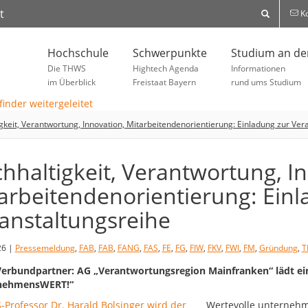
t
Ko
Hochschule
Schwerpunkte
Studium an d
Die THWS
Hightech Agenda
Informationen
im Überblick
Freistaat Bayern
rund ums Studium
gkeit, Verantwortung, Innovation, Mitarbeitendenorientierung: Einladung zur Ver
hhaltigkeit, Verantwortung, I
arbeitendenorientierung: Einl
anstaltungsreihe
26 |
Pressemeldung
,
FAB
,
FAB
,
FANG
,
FAS
,
FE
,
FG
,
FIW
,
FKV
,
FWI
,
FM
,
Gründung
,
T
rbundpartner: AG „Verantwortungsregion Mainfranken“ lädt ei
nehmensWERT!“
Wertevolle unternehme