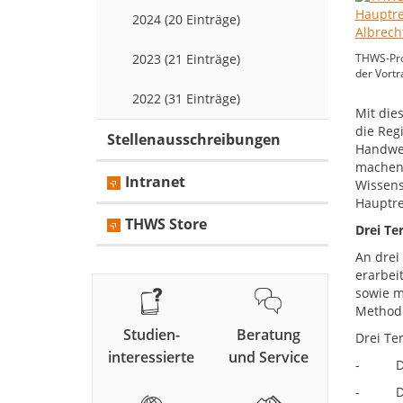
2024 (20 Einträge)
2023 (21 Einträge)
THWS-Pro
der Vortr
2022 (31 Einträge)
Mit die
die Reg
Stellenausschreibungen
Handwer
machen.
Intranet
Wissens
Hauptre
THWS Store
Drei Te
An drei
erarbei
sowie m
Method
Studien-
Beratung
Drei Ter
interessierte
und Service
- Diens
- Diens