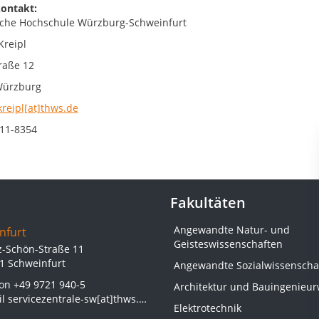
ontakt:
che Hochschule Würzburg-Schweinfurt
Kreipl
raße 12
Würzburg
kreipl[at]thws.de
11-8354
Fakultäten
Angewandte Natur- und
nfurt
Geisteswissenschaften
z-Schön-Straße 11
1 Schweinfurt
Angewandte Sozialwissenscha
fon
+49 9721 940-5
Architektur und Bauingenieu
il
servicezentrale-sw[at]thws.de
Elektrotechnik