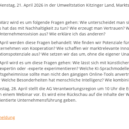
tag, 21. April 2026 in der Umweltstation Kitzinger Land, Marktst
März wird es um folgende Fragen gehen: Wie unterscheidet man si
 hat das mit Nachhaltigkeit zu tun? Wie erzeugt man Vertrauen?
nternehmensvision aus? Wie erkläre ich das anderen?
April werden diese Fragen behandelt: Wie finden wir Potenziale f
ernehmen von Kooperation? Wie schaffen wir marktrelevante Inn
tionspotenziale aus? Wie setzen wir das um, ohne die eigener Una
pril wird es um diese Fragen gehen: Wie lässt sich mit künstlicher I
expertin oder -experte experimentieren? Welche KI-Sprachmodelle
tsgeheimnisse sollte man nicht den gängigen Online-Tools anvert
? Welche Besonderheiten hat menschliche Intelligenz? Wie kombini
stag, 28. April stellt die AG Verantwortungsregion um 10 Uhr die
in einem Webinar vor. Es wird eine Rückschau auf die Inhalte der 
ientierte Unternehmensführung geben.
meldung