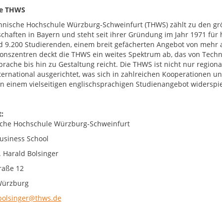
ie THWS
hnische Hochschule Würzburg-Schweinfurt (THWS) zählt zu den g
chaften in Bayern und steht seit ihrer Gründung im Jahr 1971 fü
d 9.200 Studierenden, einem breit gefächerten Angebot von mehr 
onszentren deckt die THWS ein weites Spektrum ab, das von Techni
prache bis hin zu Gestaltung reicht. Die THWS ist nicht nur region
nternational ausgerichtet, was sich in zahlreichen Kooperationen
 in einem vielseitigen englischsprachigen Studienangebot widerspie
:
che Hochschule Würzburg-Schweinfurt
siness School
. Harald Bolsinger
raße 12
Würzburg
bolsinger@thws.de