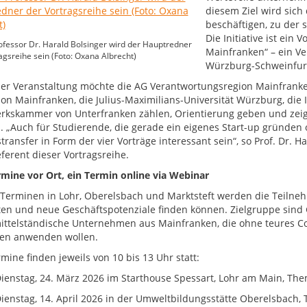
diesem Ziel wird sic
beschäftigen, zu der 
Die Initiative ist ei
fessor Dr. Harald Bolsinger wird der Hauptredner
Mainfranken“ – ein V
agsreihe sein (Foto: Oxana Albrecht)
Würzburg-Schweinfur
ser Veranstaltung möchte die AG Verantwortungsregion Mainfran
ion Mainfranken, die Julius-Maximilians-Universität Würzburg, die
kskammer von Unterfranken zählen, Orientierung geben und zeig
 „Auch für Studierende, die gerade ein eigenes Start-up gründen
transfer in Form der vier Vorträge interessant sein“, so Prof. Dr.
ferent dieser Vortragsreihe.
rmine vor Ort, ein Termin online via Webinar
 Terminen in Lohr, Oberelsbach und Marktsteft werden die Teil
ten und neue Geschäftspotenziale finden können. Zielgruppe sind
ittelständische Unternehmen aus Mainfranken, die ohne teures Cons
en anwenden wollen.
mine finden jeweils von 10 bis 13 Uhr statt:
tag, 24. März 2026 im Starthouse Spessart, Lohr am Main, Them
tag, 14. April 2026 in der Umweltbildungsstätte Oberelsbach, 