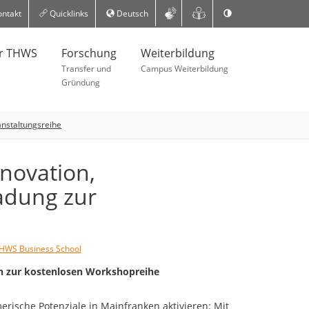
ntakt
Quicklinks
Deutsch
er THWS
Forschung
Weiterbildung
Transfer und
Campus Weiterbildung
Gründung
anstaltungsreihe
nnovation,
adung zur
HWS Business School
n zur kostenlosen Workshopreihe
rische Potenziale in Mainfranken aktivieren: Mit