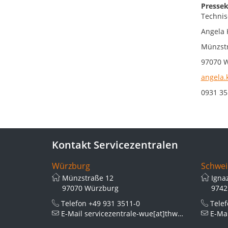
Pressek
Technis
Angela 
Münzst
97070 
angela.
0931 35
Kontakt Servicezentralen
Würzburg
Schwei
Münzstraße 12
Igna
97070 Würzburg
9742
Telefon
+49 931 3511-0
Tele
E-Mail
servicezentrale-wue[at]thws.de
E-Ma