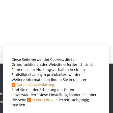
Diese Seite verwendet Cookies, die für
Grundfunktionen der Website erforderlich sind.
Ferner soll Ihr Nutzungsverhalten in einem
Statistiktool anonym protokolliert werden.
Weitere Informationen finden Sie in unserer
Informatik und Wirtschaftsinformatik
Datenschutzerklärung
.
Kunststofftechnik und Vermessung
Sind Sie mit der Erhebung der Daten
ften
einverstanden? Diese Einstellung können Sie über
Maschinenbau
die Seite
Datenschutz
jederzeit rückgängig
rwesen
THWS Business School
machen.
Wirtschaftsingenieurwesen