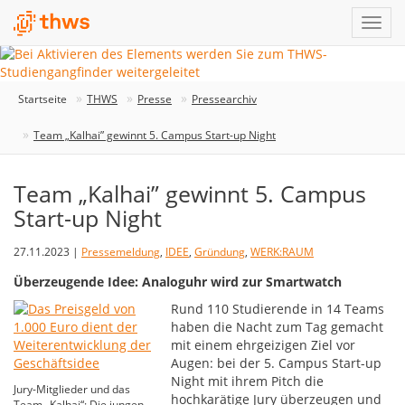
Startseite
THWS
Presse
Pressearchiv
Team „Kalhai” gewinnt 5. Campus Start-up Night
Team „Kalhai” gewinnt 5. Campus
Start-up Night
27.11.2023 |
Pressemeldung
,
IDEE
,
Gründung
,
WERK:RAUM
Überzeugende Idee: Analoguhr wird zur Smartwatch
Rund 110 Studierende in 14 Teams
haben die Nacht zum Tag gemacht
mit einem ehrgeizigen Ziel vor
Augen: bei der 5. Campus Start-up
Night mit ihrem Pitch die
Jury-Mitglieder und das
hochkarätige Jury überzeugen und
Team „Kalhai“: Die jungen