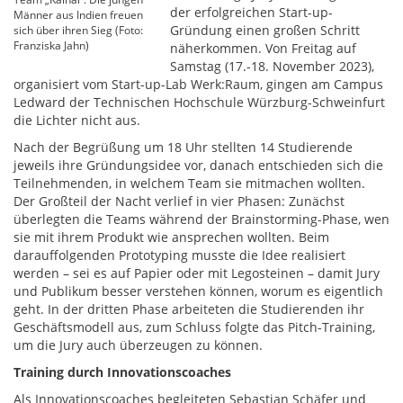
der erfolgreichen Start-up-
Männer aus Indien freuen
Gründung einen großen Schritt
sich über ihren Sieg (Foto:
Franziska Jahn)
näherkommen. Von Freitag auf
Samstag (17.-18. November 2023),
organisiert vom Start-up-Lab Werk:Raum, gingen am Campus
Ledward der Technischen Hochschule Würzburg-Schweinfurt
die Lichter nicht aus.
Nach der Begrüßung um 18 Uhr stellten 14 Studierende
jeweils ihre Gründungsidee vor, danach entschieden sich die
Teilnehmenden, in welchem Team sie mitmachen wollten.
Der Großteil der Nacht verlief in vier Phasen: Zunächst
überlegten die Teams während der Brainstorming-Phase, wen
sie mit ihrem Produkt wie ansprechen wollten. Beim
darauffolgenden Prototyping musste die Idee realisiert
werden – sei es auf Papier oder mit Legosteinen – damit Jury
und Publikum besser verstehen können, worum es eigentlich
geht. In der dritten Phase arbeiteten die Studierenden ihr
Geschäftsmodell aus, zum Schluss folgte das Pitch-Training,
um die Jury auch überzeugen zu können.
Training durch Innovationscoaches
Als Innovationscoaches begleiteten Sebastian Schäfer und