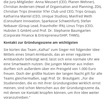
die Jury-Mitglieder: Anna Meusert (CEO, Planen Wehner),
Christian Andersen (Head of Organisation and Planning, ZDI),
Christian Trips (Investor 97er Club und CEO, Trips Group),
Katharina Mantel (CEO, Unique Studios), Manfred Weth
(Consultant Innovation, Sparkasse Schweinfurt), Stefan
Nebauer (Group Lead, Fraunhofer IPA), Linus Trips (CEO,
Hubster.S GmbH) und Prof. Dr. Stephanie Baumgarten
(Corporate Finance & EntrepreneurSHIP, THWS).
Kontakt zur Gründungsszene am wichtigsten
Sie kürten das Team „Kalhai“ zum Sieger mit folgender Idee:
Mittels eines Smart-Armbands, das an einer regulären
Armbanduhr befestigt wird, lässt sich eine normale Uhr wie
eine Smartwatch nutzen. Die jungen Männer aus Indien
durften sich außerdem über ein Preisgeld von 1.000 Euro
freuen. Doch der größte Nutzen der langen Nacht gilt für alle
Teams gleichermaßen, sagt Prof. Dr. Bräutigam: „Für die
Studierenden, die es mit ihrer Gründungsidee wirklich ernst
meinen, sind schon Menschen aus der Gründungsszene da,
mit denen sie Kontakt knüpfen können, um ihre Idee weiter
voranzutreiben.“