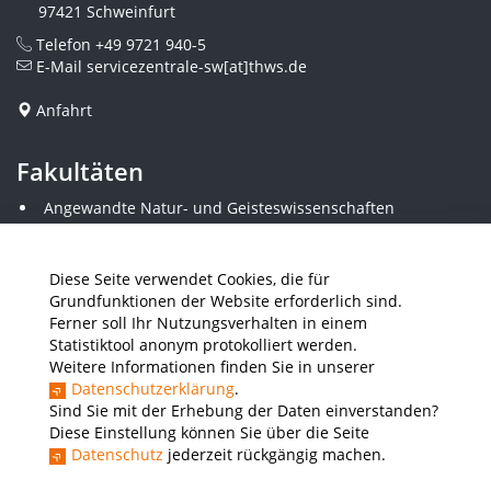
97421 Schweinfurt
Telefon
+49 9721 940-5
E-Mail
servicezentrale-sw[at]thws.de
Anfahrt
Fakultäten
Angewandte Natur- und Geisteswissenschaften
Angewandte Sozialwissenschaften
Architektur und Bauingenieurwesen
Elektrotechnik
Diese Seite verwendet Cookies, die für
Gestaltung
Grundfunktionen der Website erforderlich sind.
Informatik und Wirtschaftsinformatik
Ferner soll Ihr Nutzungsverhalten in einem
Kunststofftechnik und Vermessung
Statistiktool anonym protokolliert werden.
Maschinenbau
Weitere Informationen finden Sie in unserer
THWS Business School
Datenschutzerklärung
.
Wirtschaftsingenieurwesen
Sind Sie mit der Erhebung der Daten einverstanden?
Diese Einstellung können Sie über die Seite
Datenschutz
jederzeit rückgängig machen.
Presse
Stellenausschreibungen
Intranet
THWS Store