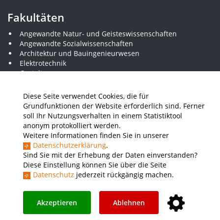
Fakultäten
Angewandte Natur- und Geisteswissenschaften
Angewandte Sozialwissenschaften
Architektur und Bauingenieurwesen
Elektrotechnik
Gestaltung
Informatik und Wirtschaftsinformatik
Kunststofftechnik und Vermessung
Diese Seite verwendet Cookies, die für
Maschinenbau
Grundfunktionen der Website erforderlich sind. Ferner
THWS Business School
soll Ihr Nutzungsverhalten in einem Statistiktool
Wirtschaftsingenieurwesen
anonym protokolliert werden.
Weitere Informationen finden Sie in unserer
Datenschutzerklärung
.
Presse
Stellenausschreibungen
Intranet
THWS Store
Sind Sie mit der Erhebung der Daten einverstanden?
Diese Einstellung können Sie über die Seite
Instagram
YouTube
LinkedIn
Datenschutz
jederzeit rückgängig machen.
Impressum
Barrierefreiheit
Datenschutz
Akzeptieren
Ablehnen