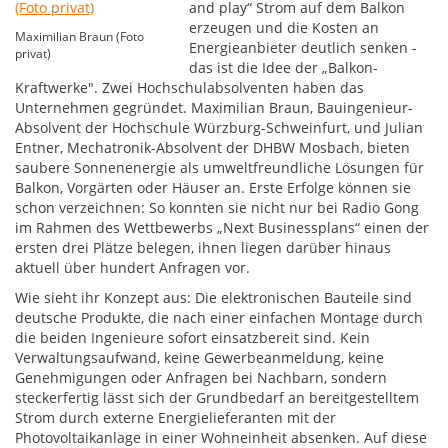
and play“ Strom auf dem Balkon
erzeugen und die Kosten an
Maximilian Braun (Foto
Energieanbieter deutlich senken -
privat)
das ist die Idee der „Balkon-
Kraftwerke". Zwei Hochschulabsolventen haben das
Unternehmen gegründet. Maximilian Braun, Bauingenieur-
Absolvent der Hochschule Würzburg-Schweinfurt, und Julian
Entner, Mechatronik-Absolvent der DHBW Mosbach, bieten
saubere Sonnenenergie als umweltfreundliche Lösungen für
Balkon, Vorgärten oder Häuser an. Erste Erfolge können sie
schon verzeichnen: So konnten sie nicht nur bei Radio Gong
im Rahmen des Wettbewerbs „Next Businessplans“ einen der
ersten drei Plätze belegen, ihnen liegen darüber hinaus
aktuell über hundert Anfragen vor.
Wie sieht ihr Konzept aus: Die elektronischen Bauteile sind
deutsche Produkte, die nach einer einfachen Montage durch
die beiden Ingenieure sofort einsatzbereit sind. Kein
Verwaltungsaufwand, keine Gewerbeanmeldung, keine
Genehmigungen oder Anfragen bei Nachbarn, sondern
steckerfertig lässt sich der Grundbedarf an bereitgestelltem
Strom durch externe Energielieferanten mit der
Photovoltaikanlage in einer Wohneinheit absenken. Auf diese