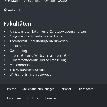
E-Mail
servicezentrale-sw[at]thws.de
Anfahrt
Fakultäten
Angewandte Natur- und Geisteswissenschaften
Angewandte Sozialwissenschaften
Architektur und Bauingenieurwesen
Elektrotechnik
Gestaltung
Informatik und Wirtschaftsinformatik
Kunststofftechnik und Vermessung
Maschinenbau
THWS Business School
Wirtschaftsingenieurwesen
Presse
Stellenausschreibungen
Intranet
THWS Store
Instagram
YouTube
LinkedIn