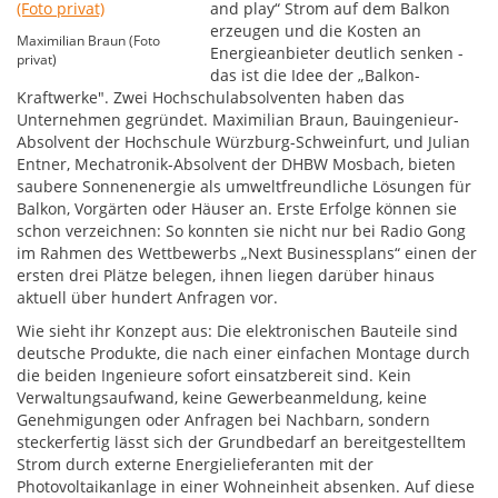
and play“ Strom auf dem Balkon
erzeugen und die Kosten an
Maximilian Braun (Foto
Energieanbieter deutlich senken -
privat)
das ist die Idee der „Balkon-
Kraftwerke". Zwei Hochschulabsolventen haben das
Unternehmen gegründet. Maximilian Braun, Bauingenieur-
Absolvent der Hochschule Würzburg-Schweinfurt, und Julian
Entner, Mechatronik-Absolvent der DHBW Mosbach, bieten
saubere Sonnenenergie als umweltfreundliche Lösungen für
Balkon, Vorgärten oder Häuser an. Erste Erfolge können sie
schon verzeichnen: So konnten sie nicht nur bei Radio Gong
im Rahmen des Wettbewerbs „Next Businessplans“ einen der
ersten drei Plätze belegen, ihnen liegen darüber hinaus
aktuell über hundert Anfragen vor.
Wie sieht ihr Konzept aus: Die elektronischen Bauteile sind
deutsche Produkte, die nach einer einfachen Montage durch
die beiden Ingenieure sofort einsatzbereit sind. Kein
Verwaltungsaufwand, keine Gewerbeanmeldung, keine
Genehmigungen oder Anfragen bei Nachbarn, sondern
steckerfertig lässt sich der Grundbedarf an bereitgestelltem
Strom durch externe Energielieferanten mit der
Photovoltaikanlage in einer Wohneinheit absenken. Auf diese