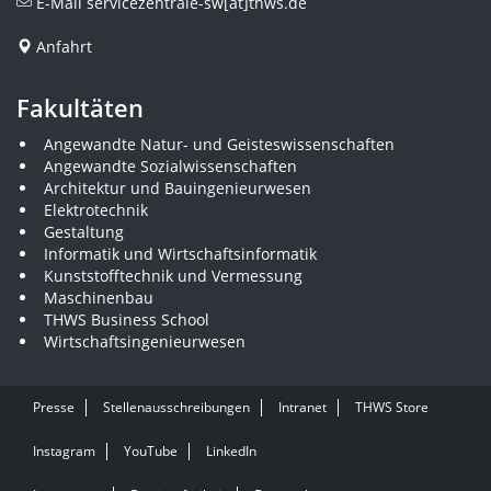
E-Mail
servicezentrale-sw[at]thws.de
Anfahrt
Fakultäten
Angewandte Natur- und Geisteswissenschaften
Angewandte Sozialwissenschaften
Architektur und Bauingenieurwesen
Elektrotechnik
Gestaltung
Informatik und Wirtschaftsinformatik
Kunststofftechnik und Vermessung
Maschinenbau
THWS Business School
Wirtschaftsingenieurwesen
Presse
Stellenausschreibungen
Intranet
THWS Store
Instagram
YouTube
LinkedIn