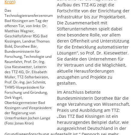
Aufbau des TTZ-KG zeigt die
Das
Fortschritte von der Einrichtung der
Technologietransferzentrum
Infrastruktur bis zur Projektarbeit.
Bad Kissingen am Tag der
Die Zusammenarbeit mit
offenen Tür, von links: Dr.
Stifterunternehmen spielt dabei
Matthias Wagner,
eine besondere Rolle, vor allem
Geschäftsführer RSG Bad
deren Offenheit und Unterstützung
Kissingen, Landrat Thomas
Bold, Dorothee Bär,
für die Entwicklung automatisierter
Bundesministerin für
Lösungen“, so Prof. Dr. Kiesewetter.
Forschung, Technologie und
Sie dankte den Unternehmen für
Raumfahrt, Prof. Dr.-Ing.
ihr Vertrauen und die Möglichkeit,
Lisa Kiesewetter, Leiterin
aktuelle Herausforderungen
des TTZ-KG, Dr. Elisabeth
anzugehen und Projekte zu
Müller, TTZ-Stifterbeirätin,
Prof. Dr.-Ing. Jan Schmitt,
gestalten.
THWS-Vizepräsident für
Im Anschluss betonte
Forschung und Gründung,
Dirk Vogel,
Bundesministerin Dorothee Bär die
Oberbürgermeister Bad
enge Verzahnung von Wissenschaft,
Kissingen und Vizepräsident
Praxis und Ausbildung am TTZ:
der Regierung von
„Das TTZ Bad Kissingen ist ein
Unterfranken Jochen Lange
herausragendes Beispiel dafür, wie
(Foto: Jonas Kron)
ausgezeichnet Deutschland in der
Grundlagenforschung aufgestellt ist.“ Dennoch sei mehr