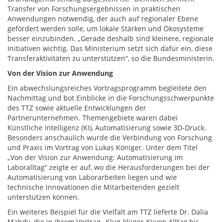
Transfer von Forschungsergebnissen in praktischen
Anwendungen notwendig, der auch auf regionaler Ebene
gefördert werden solle, um lokale Stärken und Ökosysteme
besser einzubinden. „Gerade deshalb sind kleinere, regionale
Initiativen wichtig. Das Ministerium setzt sich dafür ein, diese
Transferaktivitäten zu unterstützen“, so die Bundesministerin.
Von der Vision zur Anwendung
Ein abwechslungsreiches Vortragsprogramm begleitete den
Nachmittag und bot Einblicke in die Forschungsschwerpunkte
des TTZ sowie aktuelle Entwicklungen der
Partnerunternehmen. Themengebiete waren dabei
Künstliche Intelligenz (KI), Automatisierung sowie 3D-Druck.
Besonders anschaulich wurde die Verbindung von Forschung
und Praxis im Vortrag von Lukas Königer. Unter dem Titel
„Von der Vision zur Anwendung: Automatisierung im
Laboralltag“ zeigte er auf, wo die Herausforderungen bei der
Automatisierung von Laborarbeiten liegen und wie
technische Innovationen die Mitarbeitenden gezielt
unterstützen können.
Ein weiteres Beispiel für die Vielfalt am TTZ lieferte Dr. Dalia
Mahdy, die in ihrem Vortrag „Klug-klüger-KI:von Alltag bis