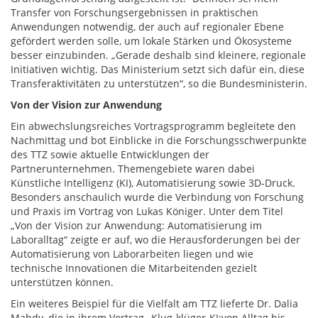
Transfer von Forschungsergebnissen in praktischen
Anwendungen notwendig, der auch auf regionaler Ebene
gefördert werden solle, um lokale Stärken und Ökosysteme
besser einzubinden. „Gerade deshalb sind kleinere, regionale
Initiativen wichtig. Das Ministerium setzt sich dafür ein, diese
Transferaktivitäten zu unterstützen“, so die Bundesministerin.
Von der Vision zur Anwendung
Ein abwechslungsreiches Vortragsprogramm begleitete den
Nachmittag und bot Einblicke in die Forschungsschwerpunkte
des TTZ sowie aktuelle Entwicklungen der
Partnerunternehmen. Themengebiete waren dabei
Künstliche Intelligenz (KI), Automatisierung sowie 3D-Druck.
Besonders anschaulich wurde die Verbindung von Forschung
und Praxis im Vortrag von Lukas Königer. Unter dem Titel
„Von der Vision zur Anwendung: Automatisierung im
Laboralltag“ zeigte er auf, wo die Herausforderungen bei der
Automatisierung von Laborarbeiten liegen und wie
technische Innovationen die Mitarbeitenden gezielt
unterstützen können.
Ein weiteres Beispiel für die Vielfalt am TTZ lieferte Dr. Dalia
Mahdy, die in ihrem Vortrag „Klug-klüger-KI:von Alltag bis