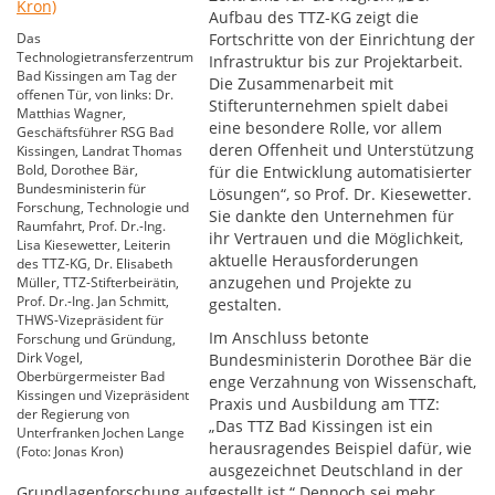
Aufbau des TTZ-KG zeigt die
Das
Fortschritte von der Einrichtung der
Technologietransferzentrum
Infrastruktur bis zur Projektarbeit.
Bad Kissingen am Tag der
Die Zusammenarbeit mit
offenen Tür, von links: Dr.
Stifterunternehmen spielt dabei
Matthias Wagner,
eine besondere Rolle, vor allem
Geschäftsführer RSG Bad
deren Offenheit und Unterstützung
Kissingen, Landrat Thomas
Bold, Dorothee Bär,
für die Entwicklung automatisierter
Bundesministerin für
Lösungen“, so Prof. Dr. Kiesewetter.
Forschung, Technologie und
Sie dankte den Unternehmen für
Raumfahrt, Prof. Dr.-Ing.
ihr Vertrauen und die Möglichkeit,
Lisa Kiesewetter, Leiterin
aktuelle Herausforderungen
des TTZ-KG, Dr. Elisabeth
anzugehen und Projekte zu
Müller, TTZ-Stifterbeirätin,
Prof. Dr.-Ing. Jan Schmitt,
gestalten.
THWS-Vizepräsident für
Im Anschluss betonte
Forschung und Gründung,
Dirk Vogel,
Bundesministerin Dorothee Bär die
Oberbürgermeister Bad
enge Verzahnung von Wissenschaft,
Kissingen und Vizepräsident
Praxis und Ausbildung am TTZ:
der Regierung von
„Das TTZ Bad Kissingen ist ein
Unterfranken Jochen Lange
herausragendes Beispiel dafür, wie
(Foto: Jonas Kron)
ausgezeichnet Deutschland in der
Grundlagenforschung aufgestellt ist.“ Dennoch sei mehr