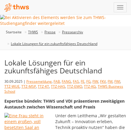
Startseite
THWS
Presse
Pressearchiv
Lokale Lösungen für ein zukunftsfähiges Deutschland
Lokale Lösungen für ein
zukunftsfähiges Deutschland
30.09.2025 |
Pressemeldung
,
FAB
,
FANG
,
FAS
,
FE
,
FG
,
FIW
,
FKV
,
FM
,
FWI
,
TTZ-WUE
,
TTZ-MSP
,
TTZ-KT
,
TTZ-HAS
,
TTZ-EMO
,
TTZ-KG
,
THWS Business
School
Expertise bündeln: THWS und VDI präsentieren zweitägigen
Austausch zwischen Wissenschaft und Praxis
Unter dem Leitthema „Wir gestalten
Zukunft – Innovation erleben,
Technik proaktiv nutzen“ haben die