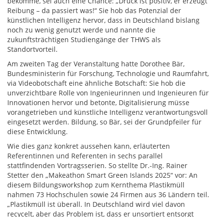
bekomme, sei auch eine Chance: „Druck ist positiv, er erzeugt
Reibung – da passiert was!“ Sie hob das Potenzial der
künstlichen Intelligenz hervor, dass in Deutschland bislang
noch zu wenig genutzt werde und nannte die
zukunftsträchtigen Studiengänge der THWS als
Standortvorteil.
Am zweiten Tag der Veranstaltung hatte Dorothee Bär,
Bundesministerin für Forschung, Technologie und Raumfahrt,
via Videobotschaft eine ähnliche Botschaft: Sie hob die
unverzichtbare Rolle von Ingenieurinnen und Ingenieuren für
Innovationen hervor und betonte, Digitalisierung müsse
vorangetrieben und künstliche Intelligenz verantwortungsvoll
eingesetzt werden. Bildung, so Bär, sei der Grundpfeiler für
diese Entwicklung.
Wie dies ganz konkret aussehen kann, erläuterten
Referentinnen und Referenten in sechs parallel
stattfindenden Vortragsserien. So stellte Dr.-Ing. Rainer
Stetter den „Makeathon Smart Green Islands 2025“ vor: An
diesem Bildungsworkshop zum Kernthema Plastikmüll
nahmen 73 Hochschulen sowie 24 Firmen aus 36 Ländern teil.
„Plastikmüll ist überall. In Deutschland wird viel davon
recycelt, aber das Problem ist, dass er unsortiert entsorgt