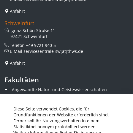
Anfahrt
Schweinfurt
Ignaz-Schön-Straße 11
97421 Schweinfurt
Telefon
+49 9721 940-5
E-Mail
servicezentrale-sw[at]thws.de
Anfahrt
Fakultäten
Angewandte Natur- und Geisteswissenschaften
Angewandte Sozialwissenschaften
Architektur und Bauingenieurwesen
Elektrotechnik
Diese Seite verwendet Cookies, die für
Gestaltung
Grundfunktionen der Website erforderlich sind.
Informatik und Wirtschaftsinformatik
Ferner soll Ihr Nutzungsverhalten in einem
Kunststofftechnik und Vermessung
Statistiktool anonym protokolliert werden.
Maschinenbau
Weitere Informationen finden Sie in unserer