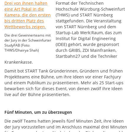
Format der Technischen
Hochschule Würzburg-Schweinfurt
(THWS) und START Nürnberg
stattgefunden. Die Veranstaltung
von START Nürnberg und dem
Startup-Lab Werk:Raum, das zum
Die drei Gewinnerteams mit
Institut für Digital Engineering
der Jury in der Schweinfurter
(IDEE) gehört, wurde gesponsort
StudyFAB (Foto:
durch GRIBS, ZDI Mainfranken,
THWS/Dhairya Shah)
Startbahn27 und die Techniker
Krankenkasse.
Damit bot START Tank Gründerinnen, Gründern und frühen
Projektteams eine Bühne, um ihre Ideen vor einer Fachjury
und einem Publikum zu präsentieren. Mehr als 25 Start-ups
bewarben sich für dieses Event, von denen zwölf ihre Ideen
live auf der Bühne präsentierten.
Fünf Minuten, um zu überzeugen
Die zwölf Teams hatten jeweils fünf Minuten Zeit, ihre Ideen
der Jury vorzustellen und im Anschluss maximal drei Minuten