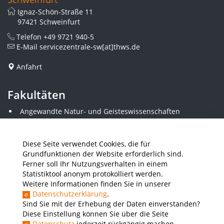
Ignaz-Schön-Straße 11
97421 Schweinfurt
Telefon
+49 9721 940-5
E-Mail
servicezentrale-sw[at]thws.de
Anfahrt
Fakultäten
Angewandte Natur- und Geisteswissenschaften
Angewandte Sozialwissenschaften
Architektur und Bauingenieurwesen
Elektrotechnik
Diese Seite verwendet Cookies, die für
Gestaltung
Grundfunktionen der Website erforderlich sind.
Informatik und Wirtschaftsinformatik
Ferner soll Ihr Nutzungsverhalten in einem
Kunststofftechnik und Vermessung
Statistiktool anonym protokolliert werden.
Maschinenbau
Weitere Informationen finden Sie in unserer
THWS Business School
Datenschutzerklärung
.
Wirtschaftsingenieurwesen
Sind Sie mit der Erhebung der Daten einverstanden?
Diese Einstellung können Sie über die Seite
Datenschutz
jederzeit rückgängig machen.