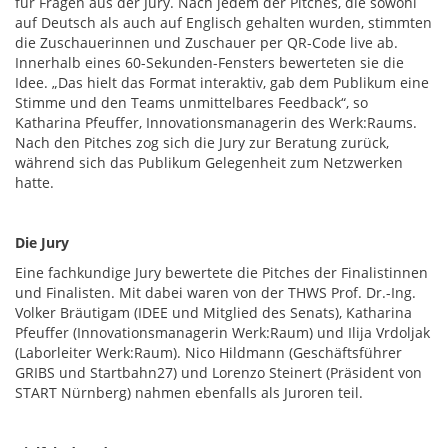
für Fragen aus der Jury. Nach jedem der Pitches, die sowohl
auf Deutsch als auch auf Englisch gehalten wurden, stimmten
die Zuschauerinnen und Zuschauer per QR-Code live ab.
Innerhalb eines 60-Sekunden-Fensters bewerteten sie die
Idee. „Das hielt das Format interaktiv, gab dem Publikum eine
Stimme und den Teams unmittelbares Feedback“, so
Katharina Pfeuffer, Innovationsmanagerin des Werk:Raums.
Nach den Pitches zog sich die Jury zur Beratung zurück,
während sich das Publikum Gelegenheit zum Netzwerken
hatte.
Die Jury
Eine fachkundige Jury bewertete die Pitches der Finalistinnen
und Finalisten. Mit dabei waren von der THWS Prof. Dr.-Ing.
Volker Bräutigam (IDEE und Mitglied des Senats), Katharina
Pfeuffer (Innovationsmanagerin Werk:Raum) und Ilija Vrdoljak
(Laborleiter Werk:Raum). Nico Hildmann (Geschäftsführer
GRIBS und Startbahn27) und Lorenzo Steinert (Präsident von
START Nürnberg) nahmen ebenfalls als Juroren teil.