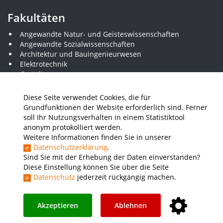
Fakultäten
Angewandte Natur- und Geisteswissenschaften
Angewandte Sozialwissenschaften
Architektur und Bauingenieurwesen
Elektrotechnik
Gestaltung
Informatik und Wirtschaftsinformatik
Kunststofftechnik und Vermessung
Diese Seite verwendet Cookies, die für
Maschinenbau
Grundfunktionen der Website erforderlich sind. Ferner
THWS Business School
soll Ihr Nutzungsverhalten in einem Statistiktool
Wirtschaftsingenieurwesen
anonym protokolliert werden.
Weitere Informationen finden Sie in unserer
Datenschutzerklärung
.
Presse
Stellenausschreibungen
Intranet
THWS Store
Sind Sie mit der Erhebung der Daten einverstanden?
Diese Einstellung können Sie über die Seite
Instagram
YouTube
LinkedIn
Datenschutz
jederzeit rückgängig machen.
Impressum
Barrierefreiheit
Datenschutz
Akzeptieren
Ablehnen