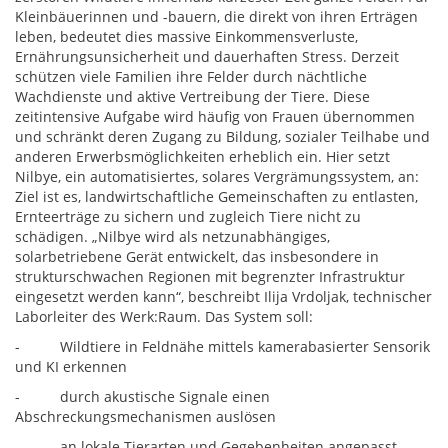
Kleinbäuerinnen und -bauern, die direkt von ihren Erträgen
leben, bedeutet dies massive Einkommensverluste,
Ernährungsunsicherheit und dauerhaften Stress. Derzeit
schützen viele Familien ihre Felder durch nächtliche
Wachdienste und aktive Vertreibung der Tiere. Diese
zeitintensive Aufgabe wird häufig von Frauen übernommen
und schränkt deren Zugang zu Bildung, sozialer Teilhabe und
anderen Erwerbsmöglichkeiten erheblich ein. Hier setzt
Nilbye, ein automatisiertes, solares Vergrämungssystem, an:
Ziel ist es, landwirtschaftliche Gemeinschaften zu entlasten,
Ernteerträge zu sichern und zugleich Tiere nicht zu
schädigen. „Nilbye wird als netzunabhängiges,
solarbetriebene Gerät entwickelt, das insbesondere in
strukturschwachen Regionen mit begrenzter Infrastruktur
eingesetzt werden kann“, beschreibt Ilija Vrdoljak, technischer
Laborleiter des Werk:Raum. Das System soll:
- Wildtiere in Feldnähe mittels kamerabasierter Sensorik
und KI erkennen
- durch akustische Signale einen
Abschreckungsmechanismen auslösen
- an lokale Tierarten und Gegebenheiten angepasst