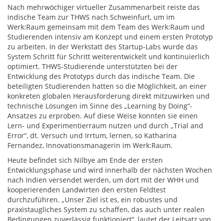
Nach mehrwöchiger virtueller Zusammenarbeit reiste das
indische Team zur THWS nach Schweinfurt, um im
Werk:Raum gemeinsam mit dem Team des Werk:Raum und
Studierenden intensiv am Konzept und einem ersten Prototyp
zu arbeiten. In der Werkstatt des Startup-Labs wurde das
System Schritt für Schritt weiterentwickelt und kontinuierlich
optimiert. THWS-Studierende unterstützten bei der
Entwicklung des Prototyps durch das indische Team. Die
beteiligten Studierenden hatten so die Möglichkeit, an einer
konkreten globalen Herausforderung direkt mitzuwirken und
technische Lösungen im Sinne des „Learning by Doing“-
Ansatzes zu erproben. Auf diese Weise konnten sie einen
Lern- und Experimentierraum nutzen und durch „Trial and
Error“, dt. Versuch und Irrtum, lernen, so Katharina
Fernandez, Innovationsmanagerin im Werk:Raum.
Heute befindet sich Nilbye am Ende der ersten
Entwicklungsphase und wird innerhalb der nächsten Wochen
nach Indien versendet werden, um dort mit der WHH und
kooperierenden Landwirten den ersten Feldtest
durchzuführen. „Unser Ziel ist es, ein robustes und
praxistaugliches System zu schaffen, das auch unter realen
Bedingungen zuverlässig funktioniert“, lautet der Leitsatz von