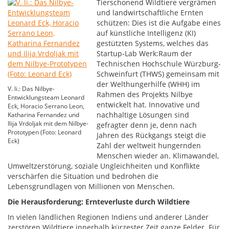
Tierschonend Wildtiere vergrämen
und landwirtschaftliche Ernten
schützen: Dies ist die Aufgabe eines
auf künstliche Intelligenz (KI)
gestützten Systems, welches das
Startup-Lab Werk:Raum der
Technischen Hochschule Würzburg-
Schweinfurt (THWS) gemeinsam mit
der Welthungerhilfe (WHH) im
V. li.: Das Nilbye-
Rahmen des Projekts Nilbye
Entwicklungsteam Leonard
entwickelt hat. Innovative und
Eck, Horacio Serrano Leon,
nachhaltige Lösungen sind
Katharina Fernandez und
Ilija Vrdoljak mit dem Nilbye-
gefragter denn je, denn nach
Prototypen (Foto: Leonard
Jahren des Rückgangs steigt die
Eck)
Zahl der weltweit hungernden
Menschen wieder an. Klimawandel,
Umweltzerstörung, soziale Ungleichheiten und Konflikte
verschärfen die Situation und bedrohen die
Lebensgrundlagen von Millionen von Menschen.
Die Herausforderung: Ernteverluste durch Wildtiere
In vielen ländlichen Regionen Indiens und anderer Länder
zerstören Wildtiere innerhalb kürzester Zeit ganze Felder. Für