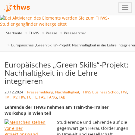
Startseite
THWS
Presse
Pressearchiv
Europäisches „Green Skills“-Projekt: Nachhaltigkeit in die Lehre integriere
Europäisches „Green Skills“-Projekt:
Nachhaltigkeit in die Lehre
integrieren
20.12.2024 |
Pressemeldung
,
Nachhaltigkeit
,
THWS Business School
,
FWI
,
FM
,
FKV
,
FIW
,
FG
,
FE
,
FAS
,
FANG
,
FAB
Lehrende der THWS nehmen am Train-the-Trainer
Workshop in Wien teil
Studierende und Lehrende auf die
gegenwärtigen Herausforderungen
in Umwelt und Gesellschaft