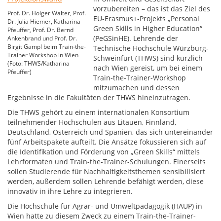
vorzubereiten – das ist das Ziel des
Prof. Dr. Holger Walter, Prof.
EU-Erasmus+-Projekts „Personal
Dr. Julia Hiemer, Katharina
Green Skills in Higher Education“
Pfeuffer, Prof. Dr. Bernd
(PeGSinHE). Lehrende der
Ankenbrand und Prof. Dr.
Birgit Gampl beim Train-the-
Technische Hochschule Würzburg-
Trainer Workshop in Wien
Schweinfurt (THWS) sind kürzlich
(Foto: THWS/Katharina
nach Wien gereist, um bei einem
Pfeuffer)
Train-the-Trainer-Workshop
mitzumachen und dessen
Ergebnisse in die Fakultäten der THWS hineinzutragen.
Die THWS gehört zu einem internationalen Konsortium
teilnehmender Hochschulen aus Litauen, Finnland,
Deutschland, Österreich und Spanien, das sich untereinander
fünf Arbeitspakete aufteilt. Die Ansätze fokussieren sich auf
die Identifikation und Förderung von „Green Skills“ mittels
Lehrformaten und Train-the-Trainer-Schulungen. Einerseits
sollen Studierende für Nachhaltigkeitsthemen sensibilisiert
werden, außerdem sollen Lehrende befähigt werden, diese
innovativ in ihre Lehre zu integrieren.
Die Hochschule für Agrar- und Umweltpädagogik (HAUP) in
Wien hatte zu diesem Zweck zu einem Train-the-Trainer-