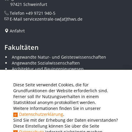
97421 Schweinfurt
Telefon
+49 9721 940-5
E-Mail
servicezentrale-sw[at]thws.de
Anfahrt
Fakultäten
Angewandte Natur- und Geisteswissenschaften
Angewandte Sozialwissenschaften
Architektur und Bauingenieurwesen
Elektrotechnik
Gestaltung
Diese Seite verwendet Cookies, die für
Informatik und Wirtschaftsinformatik
Grundfunktionen der Website erforderlich sind.
Kunststofftechnik und Vermessung
Ferner soll Ihr Nutzungsverhalten in einem
Maschinenbau
Statistiktool anonym protokolliert werden.
THWS Business School
Weitere Informationen finden Sie in unserer
Wirtschaftsingenieurwesen
Datenschutzerklärung
.
Sind Sie mit der Erhebung der Daten einverstanden?
Diese Einstellung können Sie über die Seite
Presse
Stellenausschreibungen
Intranet
THWS Store
Datenschutz
jederzeit rückgängig machen.