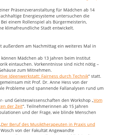
el einer Präsenzveranstaltung für Mädchen ab 14
 Nachhaltige Energiesysteme untersuchen die
Bei einem Rollenspiel als Bürgermeisterin,
e klimafreundliche Stadt entwickelt.
et außerdem am Nachmittag ein weiteres Mal in
können Mädchen ab 13 Jahren beim Institut
orik eintauchen. Vorkenntnisse sind nicht nötig –
en Gehäuse zum Mitnehmen.
tive Ideenwerkstatt: Fairness durch Technik
“ statt.
gemeinsam mit Prof. Dr. Anne Hess von der
 reale Probleme und spannende Fallanalysen rund um
r- und Geisteswissenschaften den Workshop „
Vom
en der Zeit
“. Teilnehmerinnen ab 15 Jahren
pulationen und der Frage, wie blinde Menschen
„
Der Beruf des Musiktherapeuten in Praxis und
as Wosch von der Fakultät Angewandte