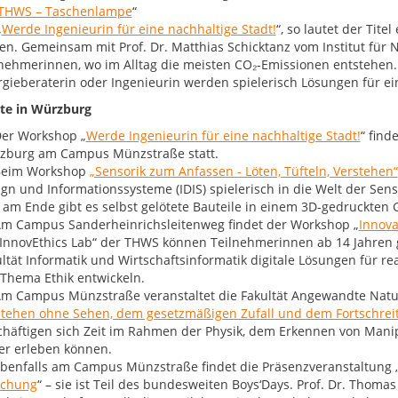
 THWS – Taschenlampe
“
„
Werde Ingenieurin für eine nachhaltige Stadt!
“, so lautet der Tit
en. Gemeinsam mit Prof. Dr. Matthias Schicktanz vom Institut für
nehmerinnen, wo im Alltag die meisten CO₂-Emissionen entstehen. 
gieberaterin oder Ingenieurin werden spielerisch Lösungen für ein
te in Würzburg
er Workshop „
Werde Ingenieurin für eine nachhaltige Stadt!
“ find
zburg am Campus Münzstraße statt.
eim Workshop
„Sensorik zum Anfassen - Löten, Tüfteln, Verstehen“
gn und Informationssysteme (IDIS) spielerisch in die Welt der Sens
 am Ende gibt es selbst gelötete Bauteile in einem 3D-gedruckt
m Campus Sanderheinrichsleitenweg findet der Workshop „
Innova
„InnovEthics Lab“ der THWS können Teilnehmerinnen ab 14 Jahren 
ltät Informatik und Wirtschaftsinformatik digitale Lösungen für
Thema Ethik entwickeln.
m Campus Münzstraße veranstaltet die Fakultät Angewandte Natu
stehen ohne Sehen, dem gesetzmäßigen Zufall und dem Fortschreit
chäftigen sich Zeit im Rahmen der Physik, dem Erkennen von Mani
er erleben können.
benfalls am Campus Münzstraße findet die Präsenzveranstaltung 
schung
“ – sie ist Teil des bundesweiten Boys‘Days. Prof. Dr. Thom