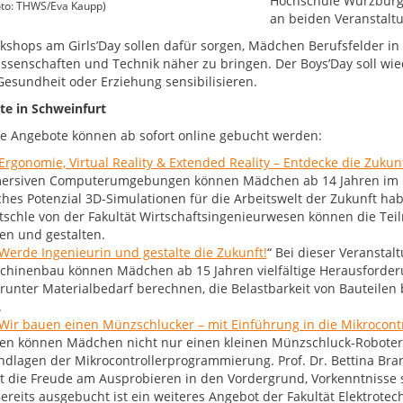
Hochschule Würzburg-S
to: THWS/Eva Kaupp)
an beiden Veranstalt
kshops am Girls’Day sollen dafür sorgen, Mädchen Berufsfelder in
ssenschaften und Technik näher zu bringen. Der Boys’Day soll wie
 Gesundheit oder Erziehung sensibilisieren.
e in Schweinfurt
e Angebote können ab sofort online gebucht werden:
Ergonomie, Virtual Reality & Extended Reality – Entdecke die Zukunf
ersiven Computerumgebungen können Mädchen ab 14 Jahren im
hes Potenzial 3D-Simulationen für die Arbeitswelt der Zukunft habe
tschle von der Fakultät Wirtschaftsingenieurwesen können die Te
en und gestalten.
Werde Ingenieurin und gestalte die Zukunft!
“ Bei dieser Veranstal
chinenbau können Mädchen ab 15 Jahren vielfältige Herausforderu
arunter Materialbedarf berechnen, die Belastbarkeit von Bauteil
.
Wir bauen einen Münzschlucker – mit Einführung in die Mikrocon
ren können Mädchen nicht nur einen kleinen Münzschluck-Robote
dlagen der Mikrocontrollerprogrammierung. Prof. Dr. Bettina Bran
lt die Freude am Ausprobieren in den Vordergrund, Vorkenntnisse s
ereits ausgebucht ist ein weiteres Angebot der Fakultät Elektrotech