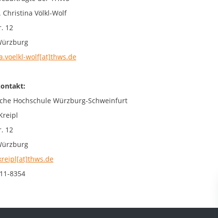
. Christina Völkl-Wolf
. 12
Würzburg
a.voelkl-wolf[at]thws.de
ontakt:
che Hochschule Würzburg-Schweinfurt
Kreipl
. 12
Würzburg
kreipl[at]thws.de
11-8354