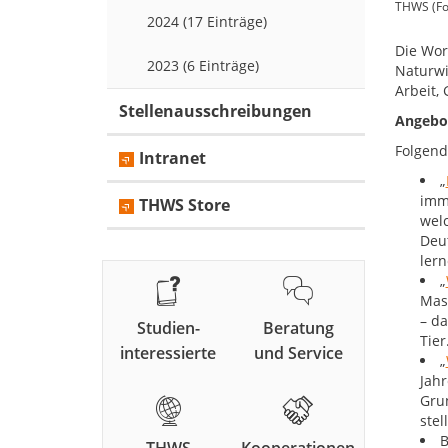
THWS (Fo
2024 (17 Einträge)
Die Wor
2023 (6 Einträge)
Naturwi
Arbeit,
Stellenausschreibungen
Angebot
Folgend
Intranet
„
imm
THWS Store
welc
Deu
lern
„
Mas
– d
Studien-
Beratung
Tier
interessierte
und Service
„
Jah
Grun
stel
B