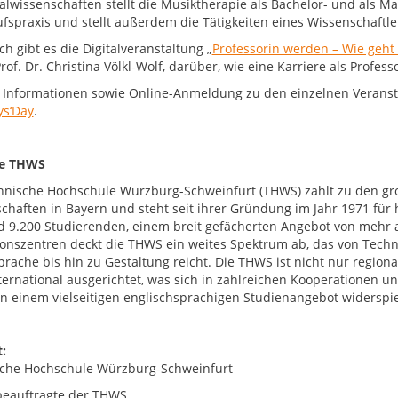
alwissenschaften stellt die Musiktherapie als Bachelor- und als Mas
fspraxis und stellt außerdem die Tätigkeiten eines Wissenschaftle
ch gibt es die Digitalveranstaltung „
Professorin werden – Wie geht
of. Dr. Christina Völkl-Wolf, darüber, wie eine Karriere als Profes
 Informationen sowie Online-Anmeldung zu den einzelnen Verans
ys‘Day
.
ie THWS
hnische Hochschule Würzburg-Schweinfurt (THWS) zählt zu den g
chaften in Bayern und steht seit ihrer Gründung im Jahr 1971 fü
d 9.200 Studierenden, einem breit gefächerten Angebot von mehr 
onszentren deckt die THWS ein weites Spektrum ab, das von Techni
prache bis hin zu Gestaltung reicht. Die THWS ist nicht nur region
nternational ausgerichtet, was sich in zahlreichen Kooperationen
 in einem vielseitigen englischsprachigen Studienangebot widerspie
:
che Hochschule Würzburg-Schweinfurt
eauftragte der THWS