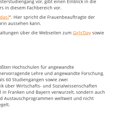
terstudiengang vor, gibt einen Einblick in die
rs in diesem Fachbereich vor.
 das?
“. Hier spricht die Frauenbeauftragte der
sorin aussehen kann.
taltungen über die Webseiten zum
Girls‘Day
sowie
rößten Hochschulen für angewandte
r hervorragende Lehre und angewandte Forschung.
als 60 Studiengängen sowie zwei
k über Wirtschafts- und Sozialwissenschaften
al in Franken und Bayern verwurzelt, sondern auch
 und Austauschprogrammen weltweit und nicht
gelt.