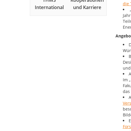
THWS
Kooperationen
die
International
und Karriere
Jahr
Teil
Ener
Angebo
D
Wür
B
Desi
und
A
Im 
Faku
das 
A
Ver
bes
Bild
E
For