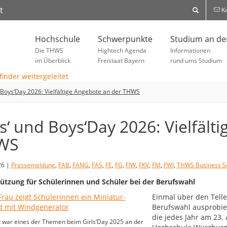
t
Ko
Hochschule
Schwerpunkte
Studium an d
Die THWS
Hightech Agenda
Informationen
im Überblick
Freistaat Bayern
rund ums Studium
d Boys‘Day 2026: Vielfältige Angebote an der THWS
ls‘ und Boys‘Day 2026: Vielfält
WS
26 |
Pressemeldung
,
FAB
,
FANG
,
FAS
,
FE
,
FG
,
FIW
,
FKV
,
FM
,
FWI
,
THWS Business S
ützung für Schülerinnen und Schüler bei der Berufswahl
Einmal über den Tell
Berufswahl ausprobier
die jedes Jahr am 23.
 war eines der Themen beim Girls‘Day 2025 an der