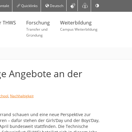
ntakt
Quicklinks
Deutsch
er THWS
Forschung
Weiterbildung
Transfer und
Campus Weiterbildung
Gründung
ige Angebote an der
chool
,
Nachhaltigkeit
errand schauen und eine neue Perspektive zur
en – dafür stehen der Girls‘Day und der Boys‘Day,
 April bundesweit stattfinden. Die Technische