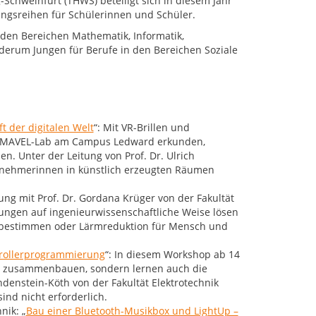
chweinfurt (THWS) beteiligt sich in diesem Jahr
ungsreihen für Schülerinnen und Schüler.
 den Bereichen Mathematik, Informatik,
derum Jungen für Berufe in den Bereichen Soziale
t der digitalen Welt
“: Mit VR-Brillen und
 MAVEL-Lab am Campus Ledward erkunden,
n. Unter der Leitung von Prof. Dr. Ulrich
ilnehmerinnen in künstlich erzeugten Räumen
tung mit Prof. Dr. Gordana Krüger von der Fakultät
ngen auf ingenieurwissenschaftliche Weise lösen
en bestimmen oder Lärmreduktion für Mensch und
trollerprogrammierung
“: In diesem Workshop ab 14
r zusammenbauen, sondern lernen auch die
denstein-Köth von der Fakultät Elektrotechnik
ind nicht erforderlich.
nik: „
Bau einer Bluetooth-Musikbox und LightUp –