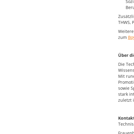
Sozi
Beru
Zusätzli
THWS, Pr
Weitere
zum
Bo
Über d
Die Tec
Wissens
Mit run
Promoti
sowie S
stark i
zuletzt
Kontakt
Technis
Frauenb