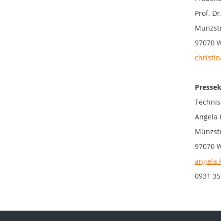
Prof. Dr
Münzstr
97070 
christin
Pressek
Technis
Angela 
Münzstr
97070 
angela.
0931 35