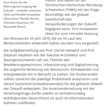
Planen und Bauen an der
Eine Vision für die
Technischen Hochschule Würzburg-
Nahrungsversorgung der
Schweinfurt (THWS) mit der Frage
Zukunft – modular, autonom
beschäftigt, wie die globale
lokal und flexibel einsatzbar
(Illustration: Bendix Hirsch,
Gesellschaft den
Christian Haueisen, Ali
Herausforderungen der Zukunft
Rezazdeh Khoei)
begegnen kann. Ihre innovativen
Ideen für eine sinnvolle Nutzung
von Ressourcen im Jahr 2070, die sie im Lauf des
Wintersemesters entwickelt hatten, wurden nun vorgestellt.
Die Aufgabenstellung von Prof. Daniel Halswick und Prof.
Stephan Häublein von der Fakultät Architektur und
Bauingenieurwesen sah vor, Themen wie
Bevölkerungswachstum, Urbanisierung und Digitalisierung,
die ungleiche Verteilung von Ressourcen, Klimawandel und
Energiewende mit in Betracht zu ziehen. Die Studierenden
sollten zunächst die jeweilige Problematik analysieren und
darauf basierend Innovationsansätze für die gebaute Umwelt
der Zukunft entwickeln. Die Auseinandersetzung mit der
Verteilungsfrage durfte sowohl im verhältnismäßig
wohlhabenden Deutschland als auch im internationalen
Rahmen stattfinden.