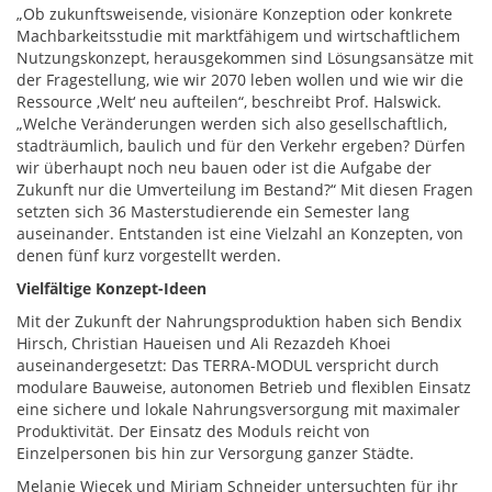
„Ob zukunftsweisende, visionäre Konzeption oder konkrete
Machbarkeitsstudie mit marktfähigem und wirtschaftlichem
Nutzungskonzept, herausgekommen sind Lösungsansätze mit
der Fragestellung, wie wir 2070 leben wollen und wie wir die
Ressource ,Welt‘ neu aufteilen“, beschreibt Prof. Halswick.
„Welche Veränderungen werden sich also gesellschaftlich,
stadträumlich, baulich und für den Verkehr ergeben? Dürfen
wir überhaupt noch neu bauen oder ist die Aufgabe der
Zukunft nur die Umverteilung im Bestand?“ Mit diesen Fragen
setzten sich 36 Masterstudierende ein Semester lang
auseinander. Entstanden ist eine Vielzahl an Konzepten, von
denen fünf kurz vorgestellt werden.
Vielfältige Konzept-Ideen
Mit der Zukunft der Nahrungsproduktion haben sich Bendix
Hirsch, Christian Haueisen und Ali Rezazdeh Khoei
auseinandergesetzt: Das TERRA-MODUL verspricht durch
modulare Bauweise, autonomen Betrieb und flexiblen Einsatz
eine sichere und lokale Nahrungsversorgung mit maximaler
Produktivität. Der Einsatz des Moduls reicht von
Einzelpersonen bis hin zur Versorgung ganzer Städte.
Melanie Wiecek und Miriam Schneider untersuchten für ihr