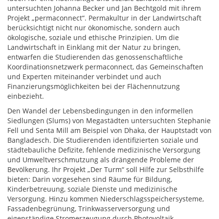
untersuchten Johanna Becker und Jan Bechtgold mit ihrem
Projekt „permaconnect“. Permakultur in der Landwirtschaft
berücksichtigt nicht nur ökonomische, sondern auch
ökologische, soziale und ethische Prinzipien. Um die
Landwirtschaft in Einklang mit der Natur zu bringen,
entwarfen die Studierenden das genossenschaftliche
Koordinationsnetzwerk permaconnect, das Gemeinschaften
und Experten miteinander verbindet und auch
Finanzierungsmöglichkeiten bei der Flächennutzung
einbezieht.
Den Wandel der Lebensbedingungen in den informellen
Siedlungen (Slums) von Megastädten untersuchten Stephanie
Fell und Senta Mill am Beispiel von Dhaka, der Hauptstadt von
Bangladesch. Die Studierenden identifizierten soziale und
städtebauliche Defizite, fehlende medizinische Versorgung
und Umweltverschmutzung als drängende Probleme der
Bevölkerung. Ihr Projekt „Der Turm“ soll Hilfe zur Selbsthilfe
bieten: Darin vorgesehen sind Räume für Bildung,
Kinderbetreuung, soziale Dienste und medizinische
Versorgung. Hinzu kommen Niederschlagsspeichersysteme,
Fassadenbegrünung, Trinkwasserversorgung und
eigenständige Stromerzeugung durch Photovoltaik.