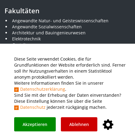
Fakultäten
Angewandte Natur- und Geisteswissenschaften
Angewandte Sozialwissenschaften
Architektur und Bauingenieurwesen
Elektrotechnik
Gestaltung
Informatik und Wirtschaftsinformatik
Kunststofftechnik und Vermessung
Diese Seite verwendet Cookies, die für
Maschinenbau
Grundfunktionen der Website erforderlich sind. Ferner
THWS Business School
soll Ihr Nutzungsverhalten in einem Statistiktool
Wirtschaftsingenieurwesen
anonym protokolliert werden.
Weitere Informationen finden Sie in unserer
Datenschutzerklärung
.
Presse
Stellenausschreibungen
Intranet
THWS Store
Sind Sie mit der Erhebung der Daten einverstanden?
Diese Einstellung können Sie über die Seite
Instagram
YouTube
LinkedIn
Datenschutz
jederzeit rückgängig machen.
Impressum
Barrierefreiheit
Datenschutz
Akzeptieren
Ablehnen