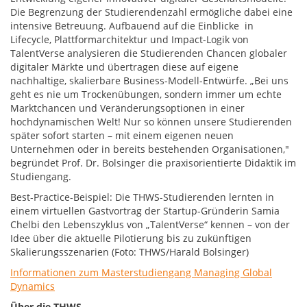
Die Begrenzung der Studierendenzahl ermögliche dabei eine
intensive Betreuung. Aufbauend auf die Einblicke in
Lifecycle, Plattformarchitektur und Impact-Logik von
TalentVerse analysieren die Studierenden Chancen globaler
digitaler Märkte und übertragen diese auf eigene
nachhaltige, skalierbare Business-Modell-Entwürfe. „Bei uns
geht es nie um Trockenübungen, sondern immer um echte
Marktchancen und Veränderungsoptionen in einer
hochdynamischen Welt! Nur so können unsere Studierenden
später sofort starten – mit einem eigenen neuen
Unternehmen oder in bereits bestehenden Organisationen,"
begründet Prof. Dr. Bolsinger die praxisorientierte Didaktik im
Studiengang.
Best-Practice-Beispiel: Die THWS-Studierenden lernten in
einem virtuellen Gastvortrag der Startup-Gründerin Samia
Chelbi den Lebenszyklus von „TalentVerse“ kennen – von der
Idee über die aktuelle Pilotierung bis zu zukünftigen
Skalierungsszenarien (Foto: THWS/Harald Bolsinger)
Informationen zum Masterstudiengang Managing Global
Dynamics
Über die THWS