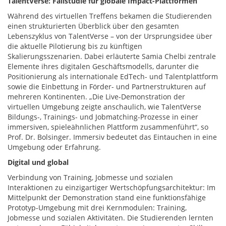
TalentVerse: Fallstudie für globale Impact-Plattformen
Während des virtuellen Treffens bekamen die Studierenden
einen strukturierten Überblick über den gesamten
Lebenszyklus von TalentVerse – von der Ursprungsidee über
die aktuelle Pilotierung bis zu künftigen
Skalierungsszenarien. Dabei erläuterte Samia Chelbi zentrale
Elemente ihres digitalen Geschäftsmodells, darunter die
Positionierung als internationale EdTech- und Talentplattform
sowie die Einbettung in Förder- und Partnerstrukturen auf
mehreren Kontinenten. „Die Live-Demonstration der
virtuellen Umgebung zeigte anschaulich, wie TalentVerse
Bildungs-, Trainings- und Jobmatching-Prozesse in einer
immersiven, spieleähnlichen Plattform zusammenführt“, so
Prof. Dr. Bolsinger. Immersiv bedeutet das Eintauchen in eine
Umgebung oder Erfahrung.
Digital und global
​
Verbindung von Training, Jobmesse und sozialen
Interaktionen zu einzigartiger Wertschöpfungsarchitektur: Im
Mittelpunkt der Demonstration stand eine funktionsfähige
Prototyp-Umgebung mit drei Kernmodulen: Training,
Jobmesse und sozialen Aktivitäten. Die Studierenden lernten