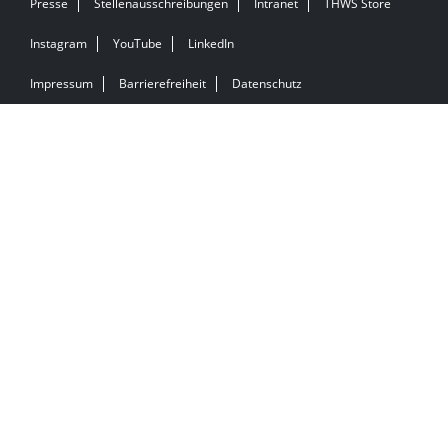
Presse
Stellenausschreibungen
Intranet
THWS Store
Instagram
YouTube
LinkedIn
Impressum
Barrierefreiheit
Datenschutz