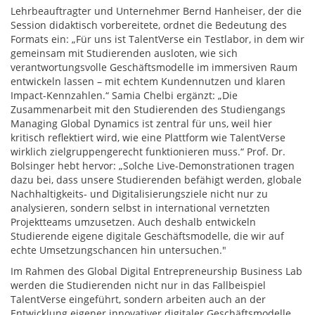
Lehrbeauftragter und Unternehmer Bernd Hanheiser, der die
Session didaktisch vorbereitete, ordnet die Bedeutung des
Formats ein: „Für uns ist TalentVerse ein Testlabor, in dem wir
gemeinsam mit Studierenden ausloten, wie sich
verantwortungsvolle Geschäftsmodelle im immersiven Raum
entwickeln lassen – mit echtem Kundennutzen und klaren
Impact-Kennzahlen.“ Samia Chelbi ergänzt: „Die
Zusammenarbeit mit den Studierenden des Studiengangs
Managing Global Dynamics ist zentral für uns, weil hier
kritisch reflektiert wird, wie eine Plattform wie TalentVerse
wirklich zielgruppengerecht funktionieren muss.“ Prof. Dr.
Bolsinger hebt hervor: „Solche Live-Demonstrationen tragen
dazu bei, dass unsere Studierenden befähigt werden, globale
Nachhaltigkeits- und Digitalisierungsziele nicht nur zu
analysieren, sondern selbst in international vernetzten
Projektteams umzusetzen. Auch deshalb entwickeln
Studierende eigene digitale Geschäftsmodelle, die wir auf
echte Umsetzungschancen hin untersuchen."
Im Rahmen des Global Digital Entrepreneurship Business Lab
werden die Studierenden nicht nur in das Fallbeispiel
TalentVerse eingeführt, sondern arbeiten auch an der
Entwicklung eigener innovativer digitaler Geschäftsmodelle.