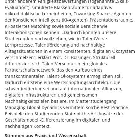
unter anderem Fähigkeitsbewertungen (sogenannte „Skills-
Evaluation“), simulierte Klassenräume für adaptive,
mikrodidaktische Lerneinheiten, Coworking-Spaces, Agenten
der künstlichen Intelligenz (KI-Agenten), Präsentationsräume,
KI-basiertes Matching sowie soziale Bereiche wie
Interaktionszonen kennen. „Dadurch konnten unsere
Studierenden nachvollziehen, wie in TalentVerse
Lernprozesse, Talentförderung und nachhaltige
Alltagssituationen in einem konsistenten, digitalen Ökosystem
verschmelzen“, erklärt Prof. Dr. Bolsinger. Strukturell
differenziert sich TalentVerse durch ein globales
Partnerschaftsnetzwerk, das den Aufbau eines
transkontinentalen Talent-Ökosystems ermöglichen soll.
Dadurch entstehe eine Wertschöpfungsarchitektur, die
schwer imitierbar sei und auf internationalen Allianzen,
digitalen Infrastrukturen und gemeinsamen
Nachhaltigkeitszielen basiere.​​ Im Masterstudiengang
Managing Global Dynamics vermitteln solche Best-Practice-
Beispiele den Studierenden State-of-the-Art-Ansätze der
Geschäftsmodell-Differenzierung im digitalen und
nachhaltigen Kontext.
Stimmen aus Praxis und Wissenschaft