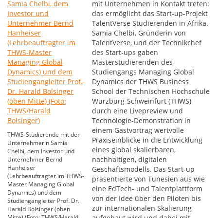
mit Unternehmen in Kontakt treten:
das ermöglicht das Start-up-Projekt
TalentVerse Studierenden in Afrika.
Samia Chelbi, Gründerin von
TalentVerse, und der Technikchef
des Start-ups gaben
Masterstudierenden des
Studiengangs Managing Global
Dynamics der THWS Business
School der Technischen Hochschule
Würzburg-Schweinfurt (THWS)
durch eine Livepreview und
Technologie-Demonstration in
einem Gastvortrag wertvolle
THWS-Studierende mit der
Praxiseinblicke in die Entwicklung
Unternehmerin Samia
eines global skalierbaren,
Chelbi, dem Investor und
nachhaltigen, digitalen
Unternehmer Bernd
Hanheiser
Geschäftsmodells. Das Start-up
(Lehrbeauftragter im THWS-
präsentierte von Tunesien aus wie
Master Managing Global
eine EdTech- und Talentplattform
Dynamics) und dem
von der Idee über den Piloten bis
Studiengangleiter Prof. Dr.
zur internationalen Skalierung
Harald Bolsinger (oben
Mitte) (Foto: THWS/Harald
aufgebaut wird und dabei mit