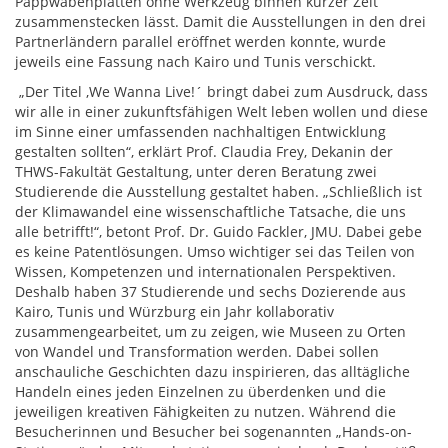
Pappwabenplatten ohne Werkzeug binnen kurzer Zeit
zusammenstecken lässt. Damit die Ausstellungen in den drei
Partnerländern parallel eröffnet werden konnte, wurde
jeweils eine Fassung nach Kairo und Tunis verschickt.
„Der Titel ,We Wanna Live!´ bringt dabei zum Ausdruck, dass
wir alle in einer zukunftsfähigen Welt leben wollen und diese
im Sinne einer umfassenden nachhaltigen Entwicklung
gestalten sollten“, erklärt Prof. Claudia Frey, Dekanin der
THWS-Fakultät Gestaltung, unter deren Beratung zwei
Studierende die Ausstellung gestaltet haben. „Schließlich ist
der Klimawandel eine wissenschaftliche Tatsache, die uns
alle betrifft!“, betont Prof. Dr. Guido Fackler, JMU. Dabei gebe
es keine Patentlösungen. Umso wichtiger sei das Teilen von
Wissen, Kompetenzen und internationalen Perspektiven.
Deshalb haben 37 Studierende und sechs Dozierende aus
Kairo, Tunis und Würzburg ein Jahr kollaborativ
zusammengearbeitet, um zu zeigen, wie Museen zu Orten
von Wandel und Transformation werden. Dabei sollen
anschauliche Geschichten dazu inspirieren, das alltägliche
Handeln eines jeden Einzelnen zu überdenken und die
jeweiligen kreativen Fähigkeiten zu nutzen. Während die
Besucherinnen und Besucher bei sogenannten „Hands-on-