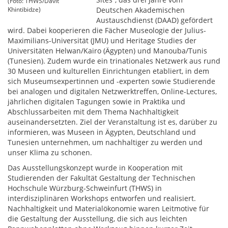
(Foto: THWS/Davit
Khintibidze)
Deutschen Akademischen
Austauschdienst (DAAD) gefördert
wird. Dabei kooperieren die Fächer Museologie der Julius-
Maximilians-Universität (JMU) und Heritage Studies der
Universitäten Helwan/Kairo (Ägypten) und Manouba/Tunis
(Tunesien). Zudem wurde ein trinationales Netzwerk aus rund
30 Museen und kulturellen Einrichtungen etabliert, in dem
sich Museumsexpertinnen und -experten sowie Studierende
bei analogen und digitalen Netzwerktreffen, Online-Lectures,
jährlichen digitalen Tagungen sowie in Praktika und
Abschlussarbeiten mit dem Thema Nachhaltigkeit
auseinandersetzten. Ziel der Veranstaltung ist es, darüber zu
informieren, was Museen in Ägypten, Deutschland und
Tunesien unternehmen, um nachhaltiger zu werden und
unser Klima zu schonen.
Das Ausstellungskonzept wurde in Kooperation mit
Studierenden der Fakultät Gestaltung der Technischen
Hochschule Würzburg-Schweinfurt (THWS) in
interdisziplinären Workshops entworfen und realisiert.
Nachhaltigkeit und Materialökonomie waren Leitmotive für
die Gestaltung der Ausstellung, die sich aus leichten