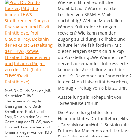
Wie sieht klimafreundliche
Mobilität aus? Warum ist das
Löschen von SPAM-E-Mails
nachhaltig? Welche Materialien
können Kultureinrichtungen
recyclen? Wie kann man den
Zugang zu Bildung, Teilhabe und
kultureller Vielfalt fördern? Mit
diesen Fragen setzt sich die Pop-
up-Ausstellung „We Wanne Live!“
derzeit auseinander. Interessierte
können die Ausstellung noch bis
zum 19. Dezember am Sanderring 2
in der Alten Universität besuchen,
Montag - Freitag von 8 bis 20 Uhr.
Prof. Dr. Guido Fackler, JMU,
die beiden THWS-
Ausstellung als Höhepunkt von
Studierenden Sheyda
"GreenMuseumHub"
Kharaghani und Davit
Khintibidze, Prof. Claudia
Die Ausstellung bildet den
Frey, Dekanin der Fakultät
Höhepunkt des Drittmittelprojekts
Gestaltung der THWS, sowie
„,GreenMuseumHub´: Sustainable
Elisabeth Greifenstein und
Futures for Museums and Heritage
Johanna Rieger von der JMU
Sites“, das drei Jahre vom