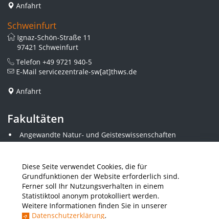
Anfahrt
Schweinfurt
Ignaz-Schön-Straße 11
97421 Schweinfurt
Telefon
+49 9721 940-5
E-Mail
servicezentrale-sw[at]thws.de
Anfahrt
Fakultäten
Angewandte Natur- und Geisteswissenschaften
Angewandte Sozialwissenschaften
Architektur und Bauingenieurwesen
Elektrotechnik
Diese Seite verwendet Cookies, die für
Gestaltung
Grundfunktionen der Website erforderlich sind.
Informatik und Wirtschaftsinformatik
Ferner soll Ihr Nutzungsverhalten in einem
Kunststofftechnik und Vermessung
Statistiktool anonym protokolliert werden.
Maschinenbau
Weitere Informationen finden Sie in unserer
THWS Business School
Datenschutzerklärung
.