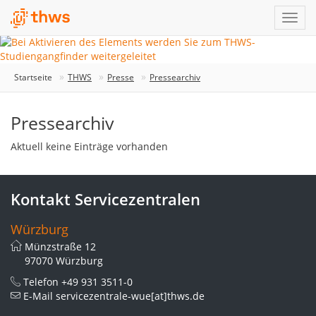
Startseite
THWS
Presse
Pressearchiv
Pressearchiv
Aktuell keine Einträge vorhanden
Kontakt Servicezentralen
Würzburg
Münzstraße 12
97070 Würzburg
Telefon
+49 931 3511-0
E-Mail
servicezentrale-wue[at]thws.de