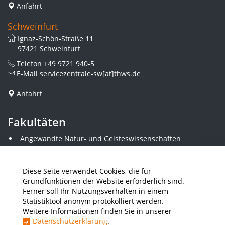
Anfahrt
Schweinfurt
Ignaz-Schön-Straße 11
97421 Schweinfurt
Telefon
+49 9721 940-5
E-Mail
servicezentrale-sw[at]thws.de
Anfahrt
Fakultäten
Angewandte Natur- und Geisteswissenschaften
Angewandte Sozialwissenschaften
Architektur und Bauingenieurwesen
Elektrotechnik
Diese Seite verwendet Cookies, die für
Gestaltung
Grundfunktionen der Website erforderlich sind.
Informatik und Wirtschaftsinformatik
Ferner soll Ihr Nutzungsverhalten in einem
Kunststofftechnik und Vermessung
Statistiktool anonym protokolliert werden.
Maschinenbau
Weitere Informationen finden Sie in unserer
THWS Business School
Datenschutzerklärung
.