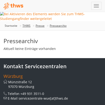
Startseite
THWS
Presse
Pressearchiv
Pressearchiv
Aktuell keine Einträge vorhanden
Kontakt Servicezentralen
Würzburg
Münzstraße 12
97070 Würzburg
Telefon
+49 931 3511-0
E-Mail
servicezentrale-wue[at]thws.de