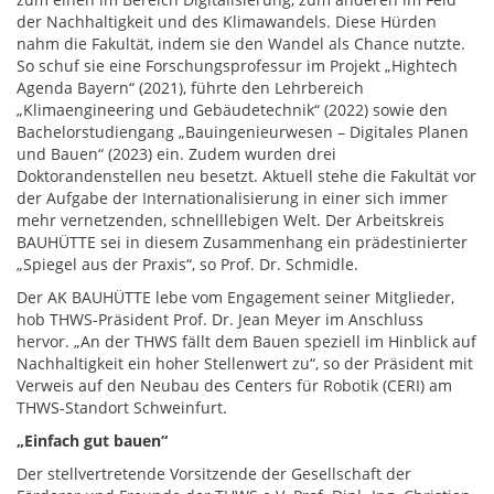
der Nachhaltigkeit und des Klimawandels. Diese Hürden
nahm die Fakultät, indem sie den Wandel als Chance nutzte.
So schuf sie eine Forschungsprofessur im Projekt „Hightech
Agenda Bayern“ (2021), führte den Lehrbereich
„Klimaengineering und Gebäudetechnik“ (2022) sowie den
Bachelorstudiengang „Bauingenieurwesen – Digitales Planen
und Bauen“ (2023) ein. Zudem wurden drei
Doktorandenstellen neu besetzt. Aktuell stehe die Fakultät vor
der Aufgabe der Internationalisierung in einer sich immer
mehr vernetzenden, schnelllebigen Welt. Der Arbeitskreis
BAUHÜTTE sei in diesem Zusammenhang ein prädestinierter
„Spiegel aus der Praxis“, so Prof. Dr. Schmidle.
Der AK BAUHÜTTE lebe vom Engagement seiner Mitglieder,
hob THWS-Präsident Prof. Dr. Jean Meyer im Anschluss
hervor. „An der THWS fällt dem Bauen speziell im Hinblick auf
Nachhaltigkeit ein hoher Stellenwert zu“, so der Präsident mit
Verweis auf den Neubau des Centers für Robotik (CERI) am
THWS-Standort Schweinfurt.
„Einfach gut bauen“
Der stellvertretende Vorsitzende der Gesellschaft der