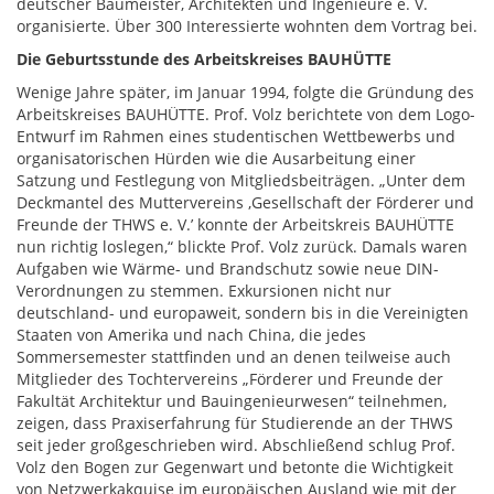
deutscher Baumeister, Architekten und Ingenieure e. V.
organisierte. Über 300 Interessierte wohnten dem Vortrag bei.
Die Geburtsstunde des Arbeitskreises BAUHÜTTE
Wenige Jahre später, im Januar 1994, folgte die Gründung des
Arbeitskreises BAUHÜTTE. Prof. Volz berichtete von dem Logo-
Entwurf im Rahmen eines studentischen Wettbewerbs und
organisatorischen Hürden wie die Ausarbeitung einer
Satzung und Festlegung von Mitgliedsbeiträgen. „Unter dem
Deckmantel des Muttervereins ,Gesellschaft der Förderer und
Freunde der THWS e. V.ʼ konnte der Arbeitskreis BAUHÜTTE
nun richtig loslegen,“ blickte Prof. Volz zurück. Damals waren
Aufgaben wie Wärme- und Brandschutz sowie neue DIN-
Verordnungen zu stemmen. Exkursionen nicht nur
deutschland- und europaweit, sondern bis in die Vereinigten
Staaten von Amerika und nach China, die jedes
Sommersemester stattfinden und an denen teilweise auch
Mitglieder des Tochtervereins „Förderer und Freunde der
Fakultät Architektur und Bauingenieurwesen“ teilnehmen,
zeigen, dass Praxiserfahrung für Studierende an der THWS
seit jeder großgeschrieben wird. Abschließend schlug Prof.
Volz den Bogen zur Gegenwart und betonte die Wichtigkeit
von Netzwerkakquise im europäischen Ausland wie mit der