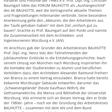
Förderer und Freunde der THWS e.V. Prof. Dipl.-Ing. Christian
Baumgart lobte das FORUM BAUHÜTTE als „Aushängeschild“
des AK BAUHÜTTE, weil die Vortragsreihe aktuelle Themen
und Fragestellungen miteinander verbinde. Seine besondere
Anerkennung gelte den „Akteuren, die den Arbeitskreis aus
der Taufe gehoben haben“ mit dem Ziel „einfach gut zu
bauen“, brachte es Prof. Baumgart auf den Punkt und nannte
die Zusammenarbeit mit dem Architekten- und
Ingenieurverein Würzburg e.V. (AIV).
Im Anschluss gab der Gründer des Arbeitskreises BAUHÜTTE
Prof. Dipl.-Ing. Heinz Volz den Teilnehmenden der
Jubiläumsfeier Einblicke in die Entstehungsgeschichte. Nach
seinem Umzug von München nach Würzburg inspirierten ihn
die Kontakte der Studierenden zu Alumni und beruflichen
Vorbildern dazu, den Architekten Alexander Raimund Freiherr
von Branca zu einem Vortrag einzuladen. Branca hatte bereits
bekannte Würzburger Gebäude entworfen, darunter das
„Schwanengelände“ (heute Kaufhaus Wöhrl), die
Gethsemanekirche, die Mensa und Bibliothek der Universität
Würzburg. Volz erinnerte sich an diesen Vortrag, den er Ende
der 1980er- Jahre – noch vor der Gründung des Arbeitskreises
BAUHÜTTE – zusammen mit dem AIV und dem Bund