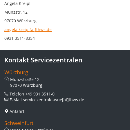
Angela Kreipl
Münzstr. 12
97070 Würzburg
angela.kreipl[at]thws.de
0931 3511-8354
Kontakt Servicezentralen
Würzburg
Münzstraße 12
97070 Würzburg
Telefon
+49 931 3511-0
E-Mail
servicezentrale-wue[at]thws.de
Anfahrt
Schweinfurt