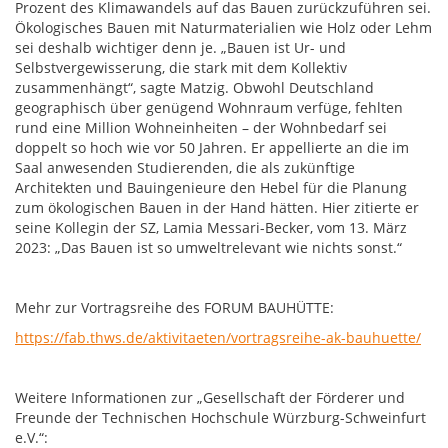
Prozent des Klimawandels auf das Bauen zurückzuführen sei.
Ökologisches Bauen mit Naturmaterialien wie Holz oder Lehm
sei deshalb wichtiger denn je. „Bauen ist Ur- und
Selbstvergewisserung, die stark mit dem Kollektiv
zusammenhängt“, sagte Matzig. Obwohl Deutschland
geographisch über genügend Wohnraum verfüge, fehlten
rund eine Million Wohneinheiten – der Wohnbedarf sei
doppelt so hoch wie vor 50 Jahren. Er appellierte an die im
Saal anwesenden Studierenden, die als zukünftige
Architekten und Bauingenieure den Hebel für die Planung
zum ökologischen Bauen in der Hand hätten. Hier zitierte er
seine Kollegin der SZ, Lamia Messari-Becker, vom 13. März
2023: „Das Bauen ist so umweltrelevant wie nichts sonst.“
Mehr zur Vortragsreihe des FORUM BAUHÜTTE:
https://fab.thws.de/aktivitaeten/vortragsreihe-ak-bauhuette/
Weitere Informationen zur „Gesellschaft der Förderer und
Freunde der Technischen Hochschule Würzburg-Schweinfurt
e.V.“: