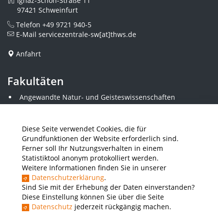
Ignaz-Schön-Straße 11
97421 Schweinfurt
Telefon
+49 9721 940-5
E-Mail
servicezentrale-sw[at]thws.de
Anfahrt
Fakultäten
Angewandte Natur- und Geisteswissenschaften
Angewandte Sozialwissenschaften
Architektur und Bauingenieurwesen
Elektrotechnik
Diese Seite verwendet Cookies, die für
Gestaltung
Grundfunktionen der Website erforderlich sind.
Informatik und Wirtschaftsinformatik
Ferner soll Ihr Nutzungsverhalten in einem
Kunststofftechnik und Vermessung
Statistiktool anonym protokolliert werden.
Maschinenbau
Weitere Informationen finden Sie in unserer
THWS Business School
Datenschutzerklärung
.
Wirtschaftsingenieurwesen
Sind Sie mit der Erhebung der Daten einverstanden?
Diese Einstellung können Sie über die Seite
Datenschutz
jederzeit rückgängig machen.
Presse
Stellenausschreibungen
Intranet
THWS Store