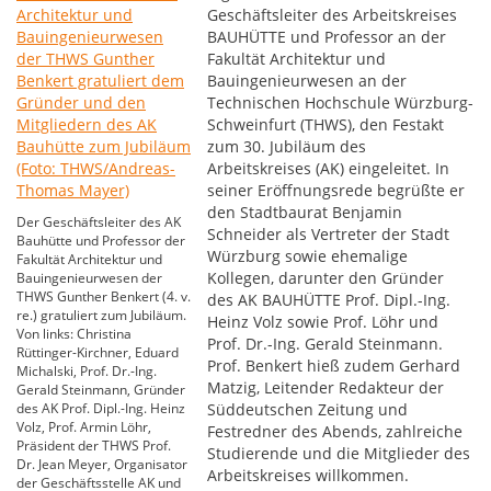
Geschäftsleiter des Arbeitskreises
BAUHÜTTE und Professor an der
Fakultät Architektur und
Bauingenieurwesen an der
Technischen Hochschule Würzburg-
Schweinfurt (THWS), den Festakt
zum 30. Jubiläum des
Arbeitskreises (AK) eingeleitet. In
seiner Eröffnungsrede begrüßte er
den Stadtbaurat Benjamin
Der Geschäftsleiter des AK
Schneider als Vertreter der Stadt
Bauhütte und Professor der
Würzburg sowie ehemalige
Fakultät Architektur und
Kollegen, darunter den Gründer
Bauingenieurwesen der
THWS Gunther Benkert (4. v.
des AK BAUHÜTTE Prof. Dipl.-Ing.
re.) gratuliert zum Jubiläum.
Heinz Volz sowie Prof. Löhr und
Von links: Christina
Prof. Dr.-Ing. Gerald Steinmann.
Rüttinger-Kirchner, Eduard
Prof. Benkert hieß zudem Gerhard
Michalski, Prof. Dr.-Ing.
Matzig, Leitender Redakteur der
Gerald Steinmann, Gründer
des AK Prof. Dipl.-Ing. Heinz
Süddeutschen Zeitung und
Volz, Prof. Armin Löhr,
Festredner des Abends, zahlreiche
Präsident der THWS Prof.
Studierende und die Mitglieder des
Dr. Jean Meyer, Organisator
Arbeitskreises willkommen.
der Geschäftsstelle AK und