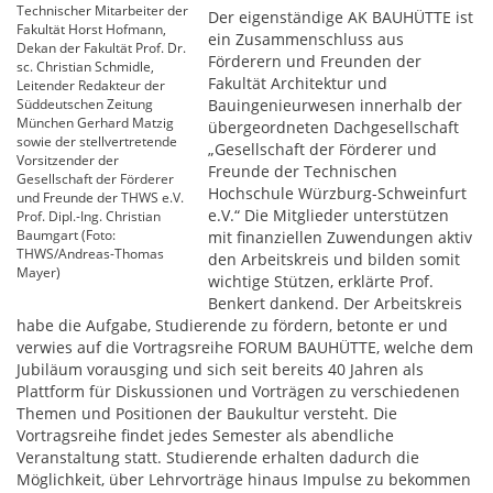
Technischer Mitarbeiter der
Der eigenständige AK BAUHÜTTE ist
Fakultät Horst Hofmann,
ein Zusammenschluss aus
Dekan der Fakultät Prof. Dr.
Förderern und Freunden der
sc. Christian Schmidle,
Fakultät Architektur und
Leitender Redakteur der
Süddeutschen Zeitung
Bauingenieurwesen innerhalb der
München Gerhard Matzig
übergeordneten Dachgesellschaft
sowie der stellvertretende
„Gesellschaft der Förderer und
Vorsitzender der
Freunde der Technischen
Gesellschaft der Förderer
Hochschule Würzburg-Schweinfurt
und Freunde der THWS e.V.
e.V.“ Die Mitglieder unterstützen
Prof. Dipl.-Ing. Christian
Baumgart (Foto:
mit finanziellen Zuwendungen aktiv
THWS/Andreas-Thomas
den Arbeitskreis und bilden somit
Mayer)
wichtige Stützen, erklärte Prof.
Benkert dankend. Der Arbeitskreis
habe die Aufgabe, Studierende zu fördern, betonte er und
verwies auf die Vortragsreihe FORUM BAUHÜTTE, welche dem
Jubiläum vorausging und sich seit bereits 40 Jahren als
Plattform für Diskussionen und Vorträgen zu verschiedenen
Themen und Positionen der Baukultur versteht. Die
Vortragsreihe findet jedes Semester als abendliche
Veranstaltung statt. Studierende erhalten dadurch die
Möglichkeit, über Lehrvorträge hinaus Impulse zu bekommen