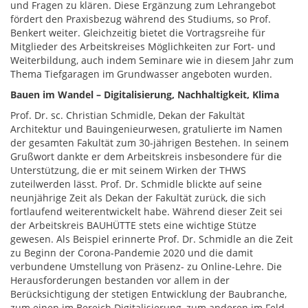
und Fragen zu klären. Diese Ergänzung zum Lehrangebot
fördert den Praxisbezug während des Studiums, so Prof.
Benkert weiter. Gleichzeitig bietet die Vortragsreihe für
Mitglieder des Arbeitskreises Möglichkeiten zur Fort- und
Weiterbildung, auch indem Seminare wie in diesem Jahr zum
Thema Tiefgaragen im Grundwasser angeboten wurden.
Bauen im Wandel – Digitalisierung, Nachhaltigkeit, Klima
Prof. Dr. sc. Christian Schmidle, Dekan der Fakultät
Architektur und Bauingenieurwesen, gratulierte im Namen
der gesamten Fakultät zum 30-jährigen Bestehen. In seinem
Grußwort dankte er dem Arbeitskreis insbesondere für die
Unterstützung, die er mit seinem Wirken der THWS
zuteilwerden lässt. Prof. Dr. Schmidle blickte auf seine
neunjährige Zeit als Dekan der Fakultät zurück, die sich
fortlaufend weiterentwickelt habe. Während dieser Zeit sei
der Arbeitskreis BAUHÜTTE stets eine wichtige Stütze
gewesen. Als Beispiel erinnerte Prof. Dr. Schmidle an die Zeit
zu Beginn der Corona-Pandemie 2020 und die damit
verbundene Umstellung von Präsenz- zu Online-Lehre. Die
Herausforderungen bestanden vor allem in der
Berücksichtigung der stetigen Entwicklung der Baubranche,
zum einen im Bereich Digitalisierung, zum anderen im Feld