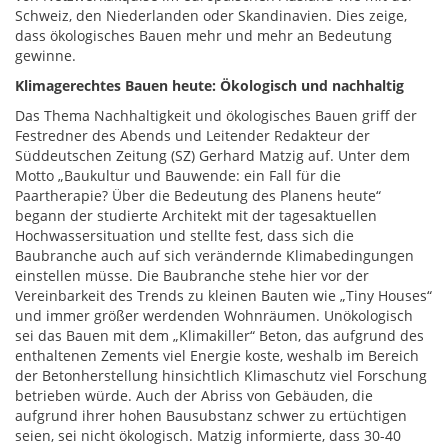
Schweiz, den Niederlanden oder Skandinavien. Dies zeige,
dass ökologisches Bauen mehr und mehr an Bedeutung
gewinne.
Klimagerechtes Bauen heute: Ökologisch und nachhaltig
Das Thema Nachhaltigkeit und ökologisches Bauen griff der
Festredner des Abends und Leitender Redakteur der
Süddeutschen Zeitung (SZ) Gerhard Matzig auf. Unter dem
Motto „Baukultur und Bauwende: ein Fall für die
Paartherapie? Über die Bedeutung des Planens heute“
begann der studierte Architekt mit der tagesaktuellen
Hochwassersituation und stellte fest, dass sich die
Baubranche auch auf sich verändernde Klimabedingungen
einstellen müsse. Die Baubranche stehe hier vor der
Vereinbarkeit des Trends zu kleinen Bauten wie „Tiny Houses“
und immer größer werdenden Wohnräumen. Unökologisch
sei das Bauen mit dem „Klimakiller“ Beton, das aufgrund des
enthaltenen Zements viel Energie koste, weshalb im Bereich
der Betonherstellung hinsichtlich Klimaschutz viel Forschung
betrieben würde. Auch der Abriss von Gebäuden, die
aufgrund ihrer hohen Bausubstanz schwer zu ertüchtigen
seien, sei nicht ökologisch. Matzig informierte, dass 30-40