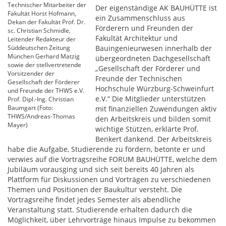
Technischer Mitarbeiter der
Der eigenständige AK BAUHÜTTE ist
Fakultät Horst Hofmann,
ein Zusammenschluss aus
Dekan der Fakultät Prof. Dr.
Förderern und Freunden der
sc. Christian Schmidle,
Fakultät Architektur und
Leitender Redakteur der
Süddeutschen Zeitung
Bauingenieurwesen innerhalb der
München Gerhard Matzig
übergeordneten Dachgesellschaft
sowie der stellvertretende
„Gesellschaft der Förderer und
Vorsitzender der
Freunde der Technischen
Gesellschaft der Förderer
Hochschule Würzburg-Schweinfurt
und Freunde der THWS e.V.
e.V.“ Die Mitglieder unterstützen
Prof. Dipl.-Ing. Christian
Baumgart (Foto:
mit finanziellen Zuwendungen aktiv
THWS/Andreas-Thomas
den Arbeitskreis und bilden somit
Mayer)
wichtige Stützen, erklärte Prof.
Benkert dankend. Der Arbeitskreis
habe die Aufgabe, Studierende zu fördern, betonte er und
verwies auf die Vortragsreihe FORUM BAUHÜTTE, welche dem
Jubiläum vorausging und sich seit bereits 40 Jahren als
Plattform für Diskussionen und Vorträgen zu verschiedenen
Themen und Positionen der Baukultur versteht. Die
Vortragsreihe findet jedes Semester als abendliche
Veranstaltung statt. Studierende erhalten dadurch die
Möglichkeit, über Lehrvorträge hinaus Impulse zu bekommen