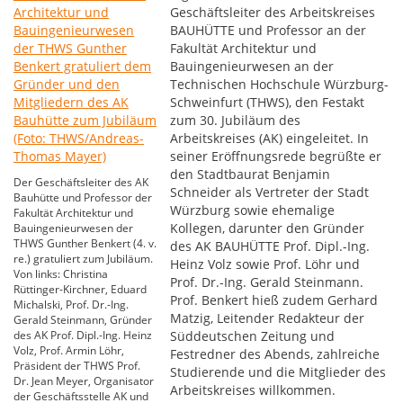
Geschäftsleiter des Arbeitskreises
BAUHÜTTE und Professor an der
Fakultät Architektur und
Bauingenieurwesen an der
Technischen Hochschule Würzburg-
Schweinfurt (THWS), den Festakt
zum 30. Jubiläum des
Arbeitskreises (AK) eingeleitet. In
seiner Eröffnungsrede begrüßte er
den Stadtbaurat Benjamin
Der Geschäftsleiter des AK
Schneider als Vertreter der Stadt
Bauhütte und Professor der
Würzburg sowie ehemalige
Fakultät Architektur und
Kollegen, darunter den Gründer
Bauingenieurwesen der
THWS Gunther Benkert (4. v.
des AK BAUHÜTTE Prof. Dipl.-Ing.
re.) gratuliert zum Jubiläum.
Heinz Volz sowie Prof. Löhr und
Von links: Christina
Prof. Dr.-Ing. Gerald Steinmann.
Rüttinger-Kirchner, Eduard
Prof. Benkert hieß zudem Gerhard
Michalski, Prof. Dr.-Ing.
Matzig, Leitender Redakteur der
Gerald Steinmann, Gründer
des AK Prof. Dipl.-Ing. Heinz
Süddeutschen Zeitung und
Volz, Prof. Armin Löhr,
Festredner des Abends, zahlreiche
Präsident der THWS Prof.
Studierende und die Mitglieder des
Dr. Jean Meyer, Organisator
Arbeitskreises willkommen.
der Geschäftsstelle AK und