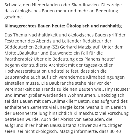
Schweiz, den Niederlanden oder Skandinavien. Dies zeige,
dass ökologisches Bauen mehr und mehr an Bedeutung
gewinne.
Klimagerechtes Bauen heute: Ökologisch und nachhaltig
Das Thema Nachhaltigkeit und ökologisches Bauen griff der
Festredner des Abends und Leitender Redakteur der
Süddeutschen Zeitung (SZ) Gerhard Matzig auf. Unter dem
Motto „Baukultur und Bauwende: ein Fall für die
Paartherapie? Über die Bedeutung des Planens heute“
begann der studierte Architekt mit der tagesaktuellen
Hochwassersituation und stellte fest, dass sich die
Baubranche auch auf sich verändernde Klimabedingungen
einstellen müsse. Die Baubranche stehe hier vor der
Vereinbarkeit des Trends zu kleinen Bauten wie „Tiny Houses“
und immer größer werdenden Wohnräumen. Unökologisch
sei das Bauen mit dem „Klimakiller“ Beton, das aufgrund des
enthaltenen Zements viel Energie koste, weshalb im Bereich
der Betonherstellung hinsichtlich Klimaschutz viel Forschung
betrieben würde. Auch der Abriss von Gebäuden, die
aufgrund ihrer hohen Bausubstanz schwer zu ertüchtigen
seien, sei nicht ökologisch. Matzig informierte, dass 30-40