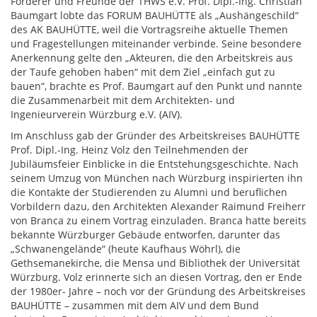
Förderer und Freunde der THWS e.V. Prof. Dipl.-Ing. Christian
Baumgart lobte das FORUM BAUHÜTTE als „Aushängeschild“
des AK BAUHÜTTE, weil die Vortragsreihe aktuelle Themen
und Fragestellungen miteinander verbinde. Seine besondere
Anerkennung gelte den „Akteuren, die den Arbeitskreis aus
der Taufe gehoben haben“ mit dem Ziel „einfach gut zu
bauen“, brachte es Prof. Baumgart auf den Punkt und nannte
die Zusammenarbeit mit dem Architekten- und
Ingenieurverein Würzburg e.V. (AIV).
Im Anschluss gab der Gründer des Arbeitskreises BAUHÜTTE
Prof. Dipl.-Ing. Heinz Volz den Teilnehmenden der
Jubiläumsfeier Einblicke in die Entstehungsgeschichte. Nach
seinem Umzug von München nach Würzburg inspirierten ihn
die Kontakte der Studierenden zu Alumni und beruflichen
Vorbildern dazu, den Architekten Alexander Raimund Freiherr
von Branca zu einem Vortrag einzuladen. Branca hatte bereits
bekannte Würzburger Gebäude entworfen, darunter das
„Schwanengelände“ (heute Kaufhaus Wöhrl), die
Gethsemanekirche, die Mensa und Bibliothek der Universität
Würzburg. Volz erinnerte sich an diesen Vortrag, den er Ende
der 1980er- Jahre – noch vor der Gründung des Arbeitskreises
BAUHÜTTE – zusammen mit dem AIV und dem Bund