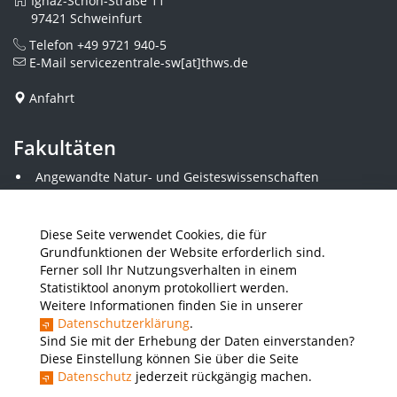
Ignaz-Schön-Straße 11
97421 Schweinfurt
Telefon
+49 9721 940-5
E-Mail
servicezentrale-sw[at]thws.de
Anfahrt
Fakultäten
Angewandte Natur- und Geisteswissenschaften
Angewandte Sozialwissenschaften
Architektur und Bauingenieurwesen
Elektrotechnik
Diese Seite verwendet Cookies, die für
Gestaltung
Grundfunktionen der Website erforderlich sind.
Informatik und Wirtschaftsinformatik
Ferner soll Ihr Nutzungsverhalten in einem
Kunststofftechnik und Vermessung
Statistiktool anonym protokolliert werden.
Maschinenbau
Weitere Informationen finden Sie in unserer
THWS Business School
Datenschutzerklärung
.
Wirtschaftsingenieurwesen
Sind Sie mit der Erhebung der Daten einverstanden?
Diese Einstellung können Sie über die Seite
Datenschutz
jederzeit rückgängig machen.
Presse
Stellenausschreibungen
Intranet
THWS Store