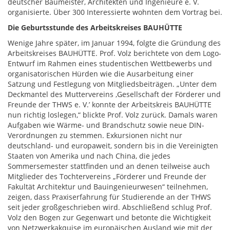
deutscher Baumeister, Architekten und Ingenieure e. V.
organisierte. Über 300 Interessierte wohnten dem Vortrag bei.
Die Geburtsstunde des Arbeitskreises BAUHÜTTE
Wenige Jahre später, im Januar 1994, folgte die Gründung des
Arbeitskreises BAUHÜTTE. Prof. Volz berichtete von dem Logo-
Entwurf im Rahmen eines studentischen Wettbewerbs und
organisatorischen Hürden wie die Ausarbeitung einer
Satzung und Festlegung von Mitgliedsbeiträgen. „Unter dem
Deckmantel des Muttervereins ,Gesellschaft der Förderer und
Freunde der THWS e. V.ʼ konnte der Arbeitskreis BAUHÜTTE
nun richtig loslegen,“ blickte Prof. Volz zurück. Damals waren
Aufgaben wie Wärme- und Brandschutz sowie neue DIN-
Verordnungen zu stemmen. Exkursionen nicht nur
deutschland- und europaweit, sondern bis in die Vereinigten
Staaten von Amerika und nach China, die jedes
Sommersemester stattfinden und an denen teilweise auch
Mitglieder des Tochtervereins „Förderer und Freunde der
Fakultät Architektur und Bauingenieurwesen“ teilnehmen,
zeigen, dass Praxiserfahrung für Studierende an der THWS
seit jeder großgeschrieben wird. Abschließend schlug Prof.
Volz den Bogen zur Gegenwart und betonte die Wichtigkeit
von Netzwerkakquise im europäischen Ausland wie mit der