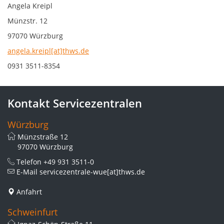
Angela Kreipl
Münzstr. 12
97070 Würzburg
angela.kreipl[at]thws.de
0931 3511-8354
Kontakt Servicezentralen
Würzburg
Münzstraße 12
97070 Würzburg
Telefon
+49 931 3511-0
E-Mail
servicezentrale-wue[at]thws.de
Anfahrt
Schweinfurt