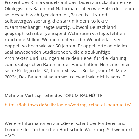
Prozent des Klimawandels auf das Bauen zurückzuführen sei.
Ökologisches Bauen mit Naturmaterialien wie Holz oder Lehm
sei deshalb wichtiger denn je. „Bauen ist Ur- und
Selbstvergewisserung, die stark mit dem Kollektiv
zusammenhängt“, sagte Matzig. Obwohl Deutschland
geographisch über genügend Wohnraum verfüge, fehlten
rund eine Million Wohneinheiten – der Wohnbedarf sei
doppelt so hoch wie vor 50 Jahren. Er appellierte an die im
Saal anwesenden Studierenden, die als zukünftige
Architekten und Bauingenieure den Hebel für die Planung
zum ökologischen Bauen in der Hand hätten. Hier zitierte er
seine Kollegin der SZ, Lamia Messari-Becker, vom 13. März
2023: „Das Bauen ist so umweltrelevant wie nichts sonst.“
Mehr zur Vortragsreihe des FORUM BAUHÜTTE:
https://fab.thws.de/aktivitaeten/vortragsreihe-ak-bauhuette/
Weitere Informationen zur „Gesellschaft der Förderer und
Freunde der Technischen Hochschule Würzburg-Schweinfurt
e.V.“: