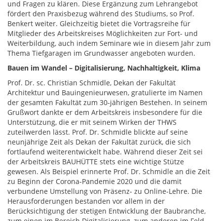
und Fragen zu klären. Diese Ergänzung zum Lehrangebot
fördert den Praxisbezug während des Studiums, so Prof.
Benkert weiter. Gleichzeitig bietet die Vortragsreihe für
Mitglieder des Arbeitskreises Möglichkeiten zur Fort- und
Weiterbildung, auch indem Seminare wie in diesem Jahr zum
Thema Tiefgaragen im Grundwasser angeboten wurden.
Bauen im Wandel – Digitalisierung, Nachhaltigkeit, Klima
Prof. Dr. sc. Christian Schmidle, Dekan der Fakultät
Architektur und Bauingenieurwesen, gratulierte im Namen
der gesamten Fakultät zum 30-jährigen Bestehen. In seinem
Grußwort dankte er dem Arbeitskreis insbesondere für die
Unterstützung, die er mit seinem Wirken der THWS
zuteilwerden lässt. Prof. Dr. Schmidle blickte auf seine
neunjährige Zeit als Dekan der Fakultät zurück, die sich
fortlaufend weiterentwickelt habe. Während dieser Zeit sei
der Arbeitskreis BAUHÜTTE stets eine wichtige Stütze
gewesen. Als Beispiel erinnerte Prof. Dr. Schmidle an die Zeit
zu Beginn der Corona-Pandemie 2020 und die damit
verbundene Umstellung von Präsenz- zu Online-Lehre. Die
Herausforderungen bestanden vor allem in der
Berücksichtigung der stetigen Entwicklung der Baubranche,
zum einen im Bereich Digitalisierung, zum anderen im Feld