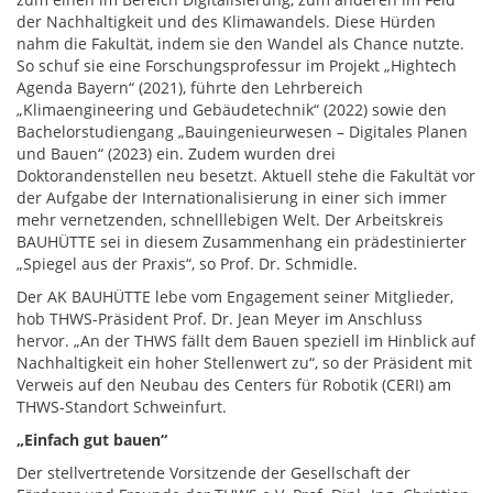
der Nachhaltigkeit und des Klimawandels. Diese Hürden
nahm die Fakultät, indem sie den Wandel als Chance nutzte.
So schuf sie eine Forschungsprofessur im Projekt „Hightech
Agenda Bayern“ (2021), führte den Lehrbereich
„Klimaengineering und Gebäudetechnik“ (2022) sowie den
Bachelorstudiengang „Bauingenieurwesen – Digitales Planen
und Bauen“ (2023) ein. Zudem wurden drei
Doktorandenstellen neu besetzt. Aktuell stehe die Fakultät vor
der Aufgabe der Internationalisierung in einer sich immer
mehr vernetzenden, schnelllebigen Welt. Der Arbeitskreis
BAUHÜTTE sei in diesem Zusammenhang ein prädestinierter
„Spiegel aus der Praxis“, so Prof. Dr. Schmidle.
Der AK BAUHÜTTE lebe vom Engagement seiner Mitglieder,
hob THWS-Präsident Prof. Dr. Jean Meyer im Anschluss
hervor. „An der THWS fällt dem Bauen speziell im Hinblick auf
Nachhaltigkeit ein hoher Stellenwert zu“, so der Präsident mit
Verweis auf den Neubau des Centers für Robotik (CERI) am
THWS-Standort Schweinfurt.
„Einfach gut bauen“
Der stellvertretende Vorsitzende der Gesellschaft der