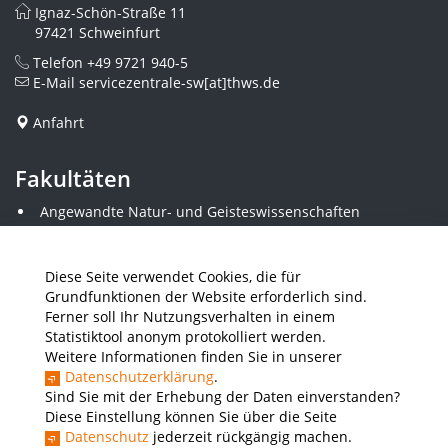
Ignaz-Schön-Straße 11
97421 Schweinfurt
Telefon
+49 9721 940-5
E-Mail
servicezentrale-sw[at]thws.de
Anfahrt
Fakultäten
Angewandte Natur- und Geisteswissenschaften
Angewandte Sozialwissenschaften
Architektur und Bauingenieurwesen
Elektrotechnik
Diese Seite verwendet Cookies, die für
Gestaltung
Grundfunktionen der Website erforderlich sind.
Informatik und Wirtschaftsinformatik
Ferner soll Ihr Nutzungsverhalten in einem
Kunststofftechnik und Vermessung
Statistiktool anonym protokolliert werden.
Maschinenbau
Weitere Informationen finden Sie in unserer
THWS Business School
Datenschutzerklärung
.
Wirtschaftsingenieurwesen
Sind Sie mit der Erhebung der Daten einverstanden?
Diese Einstellung können Sie über die Seite
Datenschutz
jederzeit rückgängig machen.