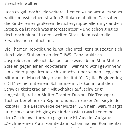
streicheln wollten.
Doch es gab noch viele weitere Themen – und wer alles sehen
wollte, musste einen straffen Zeitplan einhalten. Das sahen
die Kinder einer größeren Besuchergruppe allerdings anders:
„Stopp, da ist noch was Interessantes!“ – und schon ging es
doch noch hinauf in den zweiten Stock, da mussten die
Erwachsenen einfach mit.
Die Themen Robotik und künstliche Intelligenz (KI) zogen sich
durch viele Stationen an der THWS. Ganz praktisch
ausprobieren ließ sich das beispielsweise beim Mini-Mühle-
Spielen gegen einen Roboterarm – wer wird wohl gewinnen?
Ein kleiner Junge freute sich zunächst über seinen Sieg, aber
Mitarbeiter Marcel Meyer vom Institut für Digital Engineering
(IDEE) verriet mit einem Schmunzeln: „Es kommt auf den
Schwierigkeitsgrad an!“ Mit Schalter auf „schwierig“
eingestellt, trat ein Mutter-Tochter-Duo an. Die Teenager-
Tochter beriet nur zu Beginn und nach kurzer Zeit siegte der
Roboter – die Beschwerde der Mutter: „Oh nein, warum sagst
Du nichts?“ Ähnlich ging es Kindern wie Erwachsenen bei
dem Zeichenwettbewerb gegen die KI. Aus der Aufgabe
„Zeichne einen Pfau“ konnte dann schon mal ein Kommentar