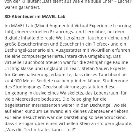
von der KI lauten: „Das sieht aus wie eine süße Ente“ – Lacher
waren garantiert.
3D-Abenteuer im MAVEL Lab
Im MAVEL Lab (Mixed Augmented Virtual Experience Learning
Lab), einem virtuellen Erfahrungs- und Lernlabor, bei dem
digitale Inhalte die reale Welt ergänzen, tauchten kleine und
große Besucherinnen und Besucher in ein Tiefsee- und ein
Dschungel-Szenario ein. Ausgestattet mit VR-Brillen erfuhren
sie eine computergenerierte, interaktive Umgebung. Das
virtuelle Tauchboot-Steuern war für die zehnjährige Pauline
„richtig klasse und unglaublich real“. Stefan Sauer, Experte
für Geovisualisierung, erläuterte, dass dieses Tauchboot bis
zu 4.000 Meter Seetiefe nachempfinden könne. Studierende
des Studiengangs Geovisualisierung gestalteten diese
Umgebung inklusive eines Walskeletts, das Lebensraum für
viele Meerestiere bedeutet. Die Reise ging für die
begeisterten Interessenten weiter in den Dschungel, wo sie
auf einer Rundum-Leinwand ein kleines Abenteuer erlebten.
Für eine Besucherin war die Darstellung so beeindruckend,
dass sie sogar über einen virtuellen Stein zu stolpern glaubte:
„Was die Technik alles kann – toll!“