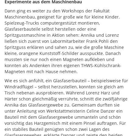
Experimente aus dem Maschinenbau
Dann ging es weiter zu den Workshops der Fakultät
Maschinenbau, geeignet für große wie für kleine Kinder.
Spielzeug-Trucks computergestützt montieren,
Glasfaserbauteile selbst herstellen oder eine
Spritzgussmaschine in Aktion sehen: Annika und Lorenz
ließen sich zuerst von Labormitarbeiter Frank Pohli den
Spritzguss erklären und sahen zu, wie die große Maschine
kleine, orangene Kunststoff-Schilder ausspuckte. Danach
mussten sie nur noch einen Magneten aufkleben und
konnten als Andenken ihren eigenen THWS-Kühlschrank-
Magneten mit nach Hause nehmen.
Wie es sich anfühlt, ein Glasfaserbauteil – beispielsweise für
Windradflügel – selbst herzustellen, konnten sie gleich am
Tisch nebenan ausprobieren. Während Lorenz Harz und
Härter schon gleichmäßig verrührte, schnitt die zwölfjährige
Annika das Glasfasergewebe zu. Gemeinsam durften sie
unter Anleitung von Werkstattmeisterin Celine Danzer ein
Bauteil mit dem Glasfasergewebe ummanteln und schön
vorsichtig das Harzgemisch mit einem Pinsel auftragen. Für
ein stabiles Bauteil genügten schon zwei Lagen des
Glasfasergewebes, erklärte Danzer und zeigte den beiden,