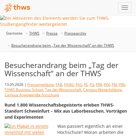
Startseite
THWS
Presse
Pressearchiv
Besucherandrang beim „Tag der Wissenschaft“ an der THWS
Besucherandrang beim „Tag der
Wissenschaft“ an der THWS
13.05.2026 |
Pressemeldung
,
FAB
,
FANG
,
FAS
,
FE
,
FG
,
FIW
,
FKV
,
FM
,
FWI
,
THWS Business School
,
Tag der Wissenschaft
,
Campus Weiterbildung
,
Campus Angewandte Forschung
Rund 1.800 Wissenschaftsbegeisterte erleben THWS-
Standort Schweinfurt – Mix aus Laborbesuchen, Vorträgen
und Experimenten
Was passiert eigentlich an einer
Hochschule? Woran arbeiten die