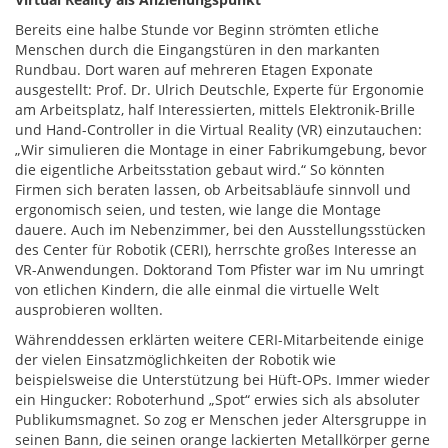
Bereits eine halbe Stunde vor Beginn strömten etliche
Menschen durch die Eingangstüren in den markanten
Rundbau. Dort waren auf mehreren Etagen Exponate
ausgestellt: Prof. Dr. Ulrich Deutschle, Experte für Ergonomie
am Arbeitsplatz, half Interessierten, mittels Elektronik-Brille
und Hand-Controller in die Virtual Reality (VR) einzutauchen:
„Wir simulieren die Montage in einer Fabrikumgebung, bevor
die eigentliche Arbeitsstation gebaut wird.“ So könnten
Firmen sich beraten lassen, ob Arbeitsabläufe sinnvoll und
ergonomisch seien, und testen, wie lange die Montage
dauere. Auch im Nebenzimmer, bei den Ausstellungsstücken
des Center für Robotik (CERI), herrschte großes Interesse an
VR-Anwendungen. Doktorand Tom Pfister war im Nu umringt
von etlichen Kindern, die alle einmal die virtuelle Welt
ausprobieren wollten.
Währenddessen erklärten weitere CERI-Mitarbeitende einige
der vielen Einsatzmöglichkeiten der Robotik wie
beispielsweise die Unterstützung bei Hüft-OPs. Immer wieder
ein Hingucker: Roboterhund „Spot“ erwies sich als absoluter
Publikumsmagnet. So zog er Menschen jeder Altersgruppe in
seinen Bann, die seinen orange lackierten Metallkörper gerne