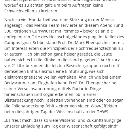
worauf es zu achten galt, um beim Auftragen keine
Schwachstellen zu kreieren.
Nach so viel Handarbeit war eine Stärkung in der Mensa
angesagt – das Mensa-Team servierte an diesem Abend rund
500 Portionen Currywurst mit Pommes – bevor es an die
entlegeneren Orte des Hochschulgeländes ging. Im Keller des
Campus Ignaz Schön stand Prof. Dr. Mark Eberspächer bereit,
um Interessierten die Prinzipien der Hochfrequenztechnik zu
erläutern. „Ich bin schon ganz heiser geredet, die Leute
haben sich echt die Klinke in die Hand gegeben.“ Auch kurz
vor 21 Uhr bekamen die letzten Besuchergruppen noch mit
demselben Enthusiasmus eine Einführung, wie sich
elektromagnetische Wellen verhalten. Ähnlich wie bei einem
Bodyscanner am Flughafen kann Prof. Dr. Eberspächer bei
seiner Versuchsanordnung mittels Radar in Dinge
hineinschauen und sogar erkennen, ob in einer
Blisterpackung noch Tabletten vorhanden sind oder ob sogar
die Folienabdeckung fehlt – einer von vielen Wow-Effekten
beim diesjährigen Tag der Wissenschaft an der THWS.
„Es freut mich, dass so viele Wissens- und Zukunftshungrige
unserer Einladung zum Tag der Wissenschaft gefolgt sind“,