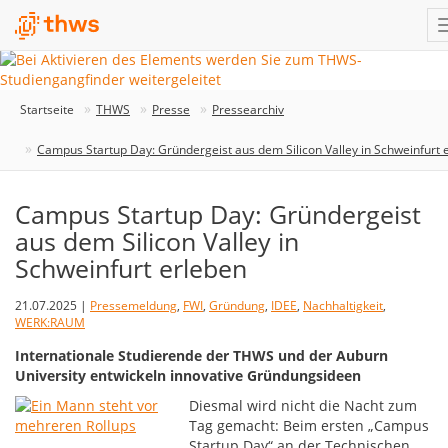
Startseite
THWS
Presse
Pressearchiv
Campus Startup Day: Gründergeist aus dem Silicon Valley in Schweinfurt 
Campus Startup Day: Gründergeist
aus dem Silicon Valley in
Schweinfurt erleben
21.07.2025 |
Pressemeldung
,
FWI
,
Gründung
,
IDEE
,
Nachhaltigkeit
,
WERK:RAUM
Internationale Studierende der THWS und der Auburn
University entwickeln innovative Gründungsideen
Diesmal wird nicht die Nacht zum
Tag gemacht: Beim ersten „Campus
Startup Day“ an der Technischen