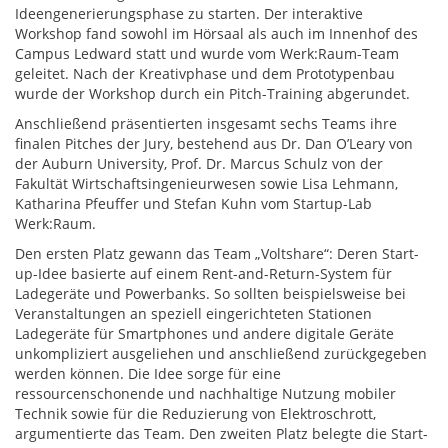
Ideengenerierungsphase zu starten. Der interaktive
Workshop fand sowohl im Hörsaal als auch im Innenhof des
Campus Ledward statt und wurde vom Werk:Raum-Team
geleitet. Nach der Kreativphase und dem Prototypenbau
wurde der Workshop durch ein Pitch-Training abgerundet.
Anschließend präsentierten insgesamt sechs Teams ihre
finalen Pitches der Jury, bestehend aus Dr. Dan O’Leary von
der Auburn University, Prof. Dr. Marcus Schulz von der
Fakultät Wirtschaftsingenieurwesen sowie Lisa Lehmann,
Katharina Pfeuffer und Stefan Kuhn vom Startup-Lab
Werk:Raum.
Den ersten Platz gewann das Team „Voltshare“: Deren Start-
up-Idee basierte auf einem Rent-and-Return-System für
Ladegeräte und Powerbanks. So sollten beispielsweise bei
Veranstaltungen an speziell eingerichteten Stationen
Ladegeräte für Smartphones und andere digitale Geräte
unkompliziert ausgeliehen und anschließend zurückgegeben
werden können. Die Idee sorge für eine
ressourcenschonende und nachhaltige Nutzung mobiler
Technik sowie für die Reduzierung von Elektroschrott,
argumentierte das Team. Den zweiten Platz belegte die Start-