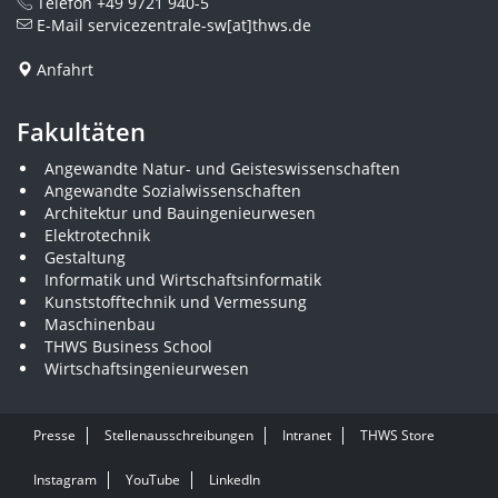
Telefon
+49 9721 940-5
E-Mail
servicezentrale-sw[at]thws.de
Anfahrt
Fakultäten
Angewandte Natur- und Geisteswissenschaften
Angewandte Sozialwissenschaften
Architektur und Bauingenieurwesen
Elektrotechnik
Gestaltung
Informatik und Wirtschaftsinformatik
Kunststofftechnik und Vermessung
Maschinenbau
THWS Business School
Wirtschaftsingenieurwesen
Presse
Stellenausschreibungen
Intranet
THWS Store
Instagram
YouTube
LinkedIn