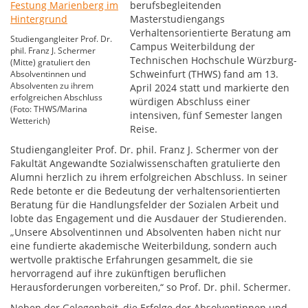
berufsbegleitenden
Masterstudiengangs
Verhaltensorientierte Beratung am
Studiengangleiter Prof. Dr.
Campus Weiterbildung der
phil. Franz J. Schermer
Technischen Hochschule Würzburg-
(Mitte) gratuliert den
Schweinfurt (THWS) fand am 13.
Absolventinnen und
Absolventen zu ihrem
April 2024 statt und markierte den
erfolgreichen Abschluss
würdigen Abschluss einer
(Foto: THWS/Marina
intensiven, fünf Semester langen
Wetterich)
Reise.
Studiengangleiter Prof. Dr. phil. Franz J. Schermer von der
Fakultät Angewandte Sozialwissenschaften gratulierte den
Alumni herzlich zu ihrem erfolgreichen Abschluss. In seiner
Rede betonte er die Bedeutung der verhaltensorientierten
Beratung für die Handlungsfelder der Sozialen Arbeit und
lobte das Engagement und die Ausdauer der Studierenden.
„Unsere Absolventinnen und Absolventen haben nicht nur
eine fundierte akademische Weiterbildung, sondern auch
wertvolle praktische Erfahrungen gesammelt, die sie
hervorragend auf ihre zukünftigen beruflichen
Herausforderungen vorbereiten,“ so Prof. Dr. phil. Schermer.
Neben der Gelegenheit, die Erfolge der Absolventinnen und