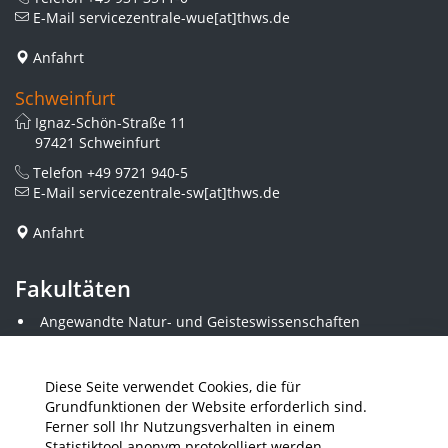
E-Mail
servicezentrale-wue[at]thws.de
Anfahrt
Schweinfurt
Ignaz-Schön-Straße 11
97421 Schweinfurt
Telefon
+49 9721 940-5
E-Mail
servicezentrale-sw[at]thws.de
Anfahrt
Fakultäten
Angewandte Natur- und Geisteswissenschaften
Angewandte Sozialwissenschaften
Architektur und Bauingenieurwesen
Elektrotechnik
Diese Seite verwendet Cookies, die für
Gestaltung
Grundfunktionen der Website erforderlich sind.
Informatik und Wirtschaftsinformatik
Ferner soll Ihr Nutzungsverhalten in einem
Kunststofftechnik und Vermessung
Statistiktool anonym protokolliert werden.