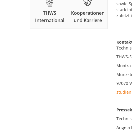
sowie S
stark i
THWS
Kooperationen
zuletzt
International
und Karriere
Kontakt
Technis
THWS-S
Monika
Münzstr
97070 
studien
Pressek
Technis
Angela 