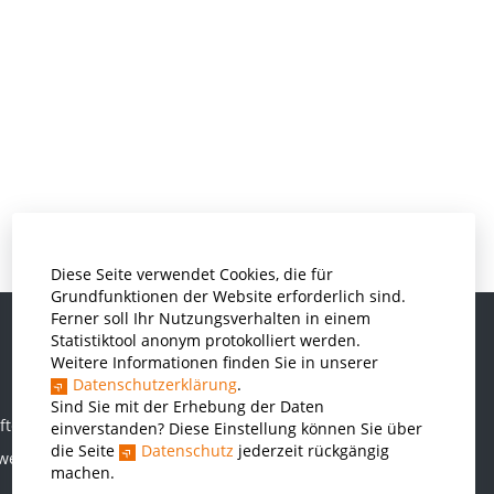
Diese Seite verwendet Cookies, die für
Grundfunktionen der Website erforderlich sind.
Ferner soll Ihr Nutzungsverhalten in einem
Statistiktool anonym protokolliert werden.
Weitere Informationen finden Sie in unserer
Informatik und Wirtschaftsinformatik
Datenschutzerklärung
.
Kunststofftechnik und Vermessung
Sind Sie mit der Erhebung der Daten
ften
einverstanden? Diese Einstellung können Sie über
Maschinenbau
die Seite
Datenschutz
jederzeit rückgängig
rwesen
THWS Business School
machen.