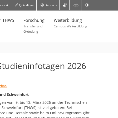
ntakt
Quicklinks
Deutsch
er THWS
Forschung
Weiterbildung
Transfer und
Campus Weiterbildung
Gründung
Studieninfotagen 2026
chool
nd Schweinfurt
gen vom 9. bis 13. März 2026 an der Technischen
chweinfurt (THWS) ist viel geboten: Bei
re und Hörsäle sowie beim Online-Programm gibt