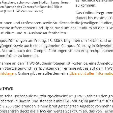
es reichlich Gelegenh
ve Forschung schon vor dem Studium kennenlernen
zu kommen.
 den Räumen des Centers für Robotik (CERI) in
rt (Foto: THWS/Simone Friese)
Das Online-Programm v
dauert bis maximal 19
orinnen und Professoren sowie Studierende die jeweiligen Studie
emeine Informationen und Tipps rund um das Studium an der THW
studium und zu Auslandsaufenthalten.
pus-Führungen am Freitag, 13. März, beginnen um 14 Uhr und um 
gängen sowie auch eine allgemeine Campus-Führung in Schweinfurt
. Vor und nach den Campus-Führungen stehen Ansprechpersonen be
chon früher zu kommen.
lnahme an den THWS-Studieninfotagen ist kostenlos, eine Anmeldun
gen Startzeiten und Treffpunkten der Termine gibt es auf der THW
infotagen
. Online gibt es außerdem eine
Übersicht aller Informati
ie THWS
hnische Hochschule Würzburg-Schweinfurt (THWS) zählt zu den g
chaften in Bayern und steht seit ihrer Gründung im Jahr 1971 fü
d 9.200 Studierenden, einem breit gefächerten Angebot von mehr 
onszentren deckt die THWS ein weites Spektrum ab, das von Techni