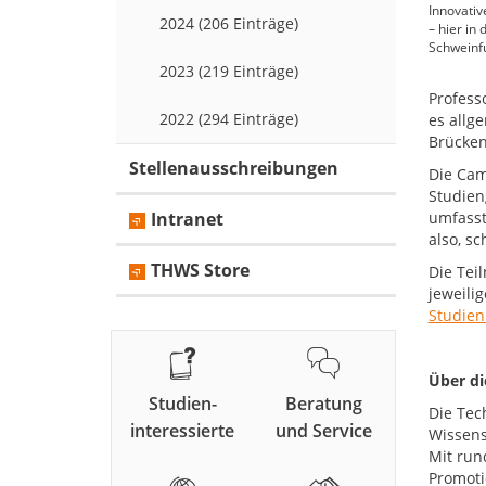
Innovati
2024 (206 Einträge)
– hier in
Schweinfu
2023 (219 Einträge)
Profess
2022 (294 Einträge)
es allg
Brücken
Stellenausschreibungen
Die Cam
Studien
Intranet
umfasst
also, s
THWS Store
Die Tei
jeweili
Studien
Über d
Studien-
Beratung
Die Tec
interessierte
und Service
Wissens
Mit run
Promoti