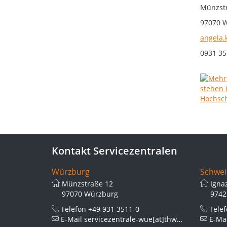
Münzstr
97070 
angela.
0931 35
Kontakt Servicezentralen
Würzburg
Schwei
Münzstraße 12
Igna
97070 Würzburg
9742
Telefon
+49 931 3511-0
Tele
E-Mail
servicezentrale-wue[at]thws.de
E-Ma