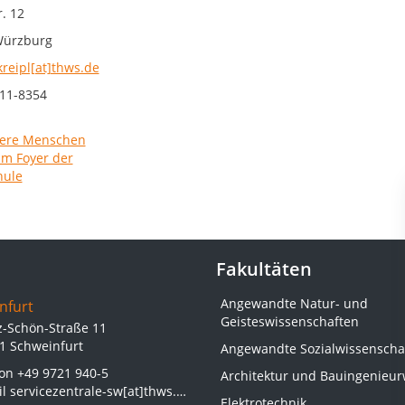
. 12
Würzburg
kreipl[at]thws.de
11-8354
Fakultäten
Angewandte Natur- und
nfurt
Geisteswissenschaften
z-Schön-Straße 11
1 Schweinfurt
Angewandte Sozialwissenscha
fon
+49 9721 940-5
Architektur und Bauingenieu
il
servicezentrale-sw[at]thws.de
Elektrotechnik