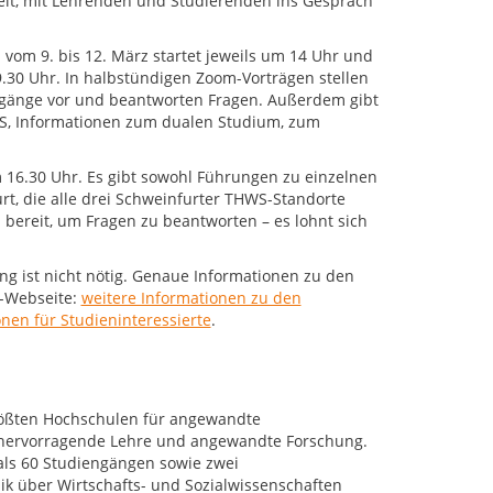
eit, mit Lehrenden und Studierenden ins Gespräch
om 9. bis 12. März startet jeweils um 14 Uhr und
.30 Uhr. In halbstündigen Zoom-Vorträgen stellen
ngänge vor und beantworten Fragen. Außerdem gibt
S, Informationen zum dualen Studium, zum
16.30 Uhr. Es gibt sowohl Führungen zu einzelnen
, die alle drei Schweinfurter THWS-Standorte
reit, um Fragen zu beantworten – es lohnt sich
g ist nicht nötig. Genaue Informationen zu den
S-Webseite:
weitere Informationen zu den
onen für Studieninteressierte
.
rößten Hochschulen für angewandte
r hervorragende Lehre und angewandte Forschung.
als 60 Studiengängen sowie zwei
k über Wirtschafts- und Sozialwissenschaften