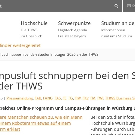
t
Ko
Hochschule
Schwerpunkte
Studium an d
Die THWS
Hightech Agenda
Informationen
im Überblick
Freistaat Bayern
rund ums Studium
t schnuppern bei den Studieninfotagen 2026 an der THWS
pusluft schnuppern bei den 
der THWS
26 |
Pressemeldung
,
FAB
,
FANG
,
FAS
,
FE
,
FG
,
FIW
,
FKV
,
FM
,
FWI
,
THWS Business S
reiches Online-Programm und Campus-Führungen in Würzburg u
Bei den Studieninfota
Hochschule Würzburg-S
Führungen durch Labo