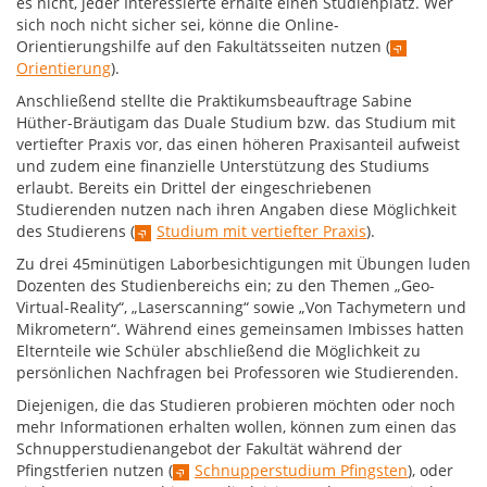
es nicht, jeder Interessierte erhalte einen Studienplatz. Wer
sich noch nicht sicher sei, könne die Online-
Orientierungshilfe auf den Fakultätsseiten nutzen (
Orientierung
).
Anschließend stellte die Praktikumsbeauftrage Sabine
Hüther-Bräutigam das Duale Studium bzw. das Studium mit
vertiefter Praxis vor, das einen höheren Praxisanteil aufweist
und zudem eine finanzielle Unterstützung des Studiums
erlaubt. Bereits ein Drittel der eingeschriebenen
Studierenden nutzen nach ihren Angaben diese Möglichkeit
des Studierens (
Studium mit vertiefter Praxis
).
Zu drei 45minütigen Laborbesichtigungen mit Übungen luden
Dozenten des Studienbereichs ein; zu den Themen „Geo-
Virtual-Reality“, „Laserscanning“ sowie „Von Tachymetern und
Mikrometern“. Während eines gemeinsamen Imbisses hatten
Elternteile wie Schüler abschließend die Möglichkeit zu
persönlichen Nachfragen bei Professoren wie Studierenden.
Diejenigen, die das Studieren probieren möchten oder noch
mehr Informationen erhalten wollen, können zum einen das
Schnupperstudienangebot der Fakultät während der
Pfingstferien nutzen (
Schnupperstudium Pfingsten
), oder