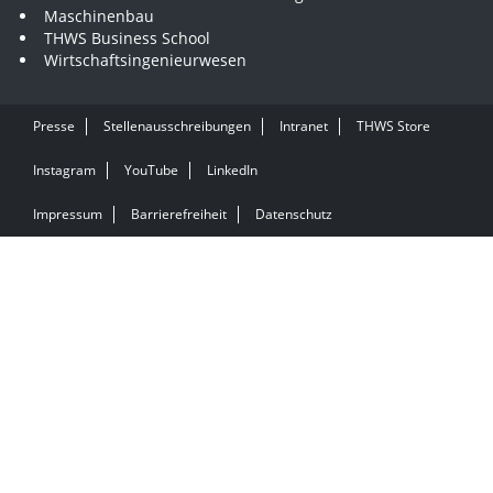
Maschinenbau
THWS Business School
Wirtschaftsingenieurwesen
Presse
Stellenausschreibungen
Intranet
THWS Store
Instagram
YouTube
LinkedIn
Impressum
Barrierefreiheit
Datenschutz