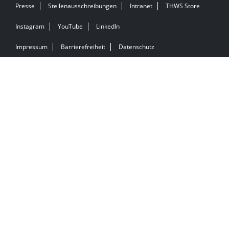
Presse
Stellenausschreibungen
Intranet
THWS Store
Instagram
YouTube
LinkedIn
Impressum
Barrierefreiheit
Datenschutz