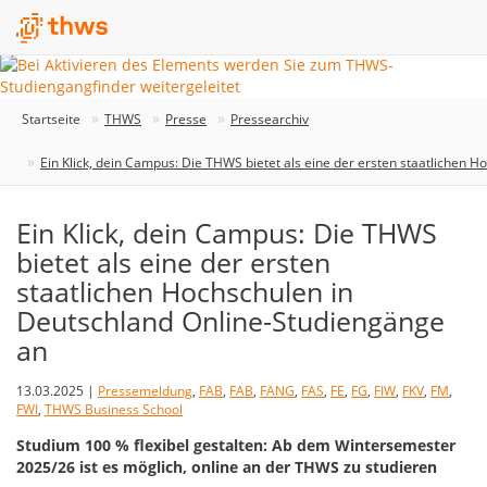
Startseite
THWS
Presse
Pressearchiv
Ein Klick, dein Campus: Die THWS bietet als eine der ersten staatlichen 
Ein Klick, dein Campus: Die THWS
bietet als eine der ersten
staatlichen Hochschulen in
Deutschland Online-Studiengänge
an
13.03.2025 |
Pressemeldung
,
FAB
,
FAB
,
FANG
,
FAS
,
FE
,
FG
,
FIW
,
FKV
,
FM
,
FWI
,
THWS Business School
Studium 100 % flexibel gestalten: Ab dem Wintersemester
2025/26 ist es möglich, online an der THWS zu studieren