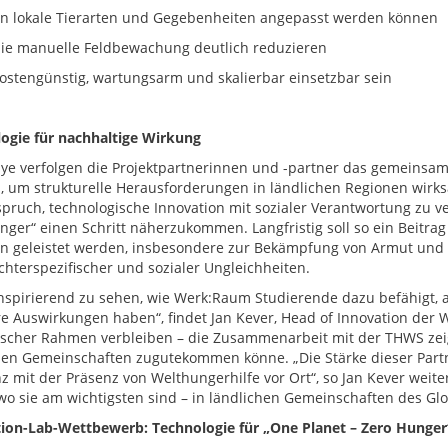
okale Tierarten und Gegebenheiten angepasst werden können
manuelle Feldbewachung deutlich reduzieren
ngünstig, wartungsarm und skalierbar einsetzbar sein
ogie für nachhaltige Wirkung
bye verfolgen die Projektpartnerinnen und -partner das gemeinsam
 um strukturelle Herausforderungen in ländlichen Regionen wirks
pruch, technologische Innovation mit sozialer Verantwortung zu v
nger“ einen Schritt näherzukommen. Langfristig soll so ein Beitra
n geleistet werden, insbesondere zur Bekämpfung von Armut und 
chterspezifischer und sozialer Ungleichheiten.
 inspirierend zu sehen, wie Werk:Raum Studierende dazu befähigt, 
re Auswirkungen haben“, findet Jan Kever, Head of Innovation der 
ischer Rahmen verbleiben – die Zusammenarbeit mit der THWS zei
hen Gemeinschaften zugutekommen könne. „Die Stärke dieser Partne
z mit der Präsenz von Welthungerhilfe vor Ort“, so Jan Kever weiter
 wo sie am wichtigsten sind – in ländlichen Gemeinschaften des Gl
ion-Lab-Wettbewerb: Technologie für „One Planet – Zero Hunger