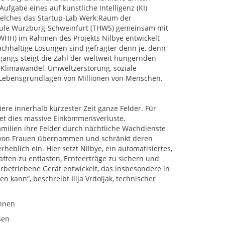
 Aufgabe eines auf künstliche Intelligenz (KI)
welches das Startup-Lab Werk:Raum der
ule Würzburg-Schweinfurt (THWS) gemeinsam mit
WHH) im Rahmen des Projekts Nilbye entwickelt
achhaltige Lösungen sind gefragter denn je, denn
angs steigt die Zahl der weltweit hungernden
Klimawandel, Umweltzerstörung, soziale
ie Lebensgrundlagen von Millionen von Menschen.
ere innerhalb kürzester Zeit ganze Felder. Für
tet dies massive Einkommensverluste,
amilien ihre Felder durch nächtliche Wachdienste
ig von Frauen übernommen und schränkt deren
eblich ein. Hier setzt Nilbye, ein automatisiertes,
aften zu entlasten, Ernteerträge zu sichern und
arbetriebene Gerät entwickelt, das insbesondere in
 kann“, beschreibt Ilija Vrdoljak, technischer
nnen
sen