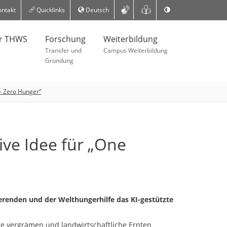
ntakt
Quicklinks
Deutsch
er THWS
Forschung
Weiterbildung
Transfer und
Campus Weiterbildung
Gründung
 – Zero Hunger“
ve Idee für „One
enden und der Welthungerhilfe das KI-gestützte
re vergrämen und landwirtschaftliche Ernten