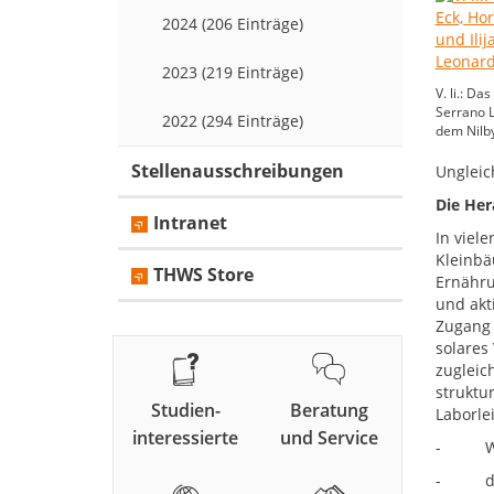
2024 (206 Einträge)
2023 (219 Einträge)
V. li.: D
Serrano L
2022 (294 Einträge)
dem Nilby
Stellenausschreibungen
Ungleic
Die Her
Intranet
In viel
Kleinbä
THWS Store
Ernähru
und akt
Zugang 
solares
zugleic
struktu
Studien-
Beratung
Laborle
interessierte
und Service
- Wildt
- durc