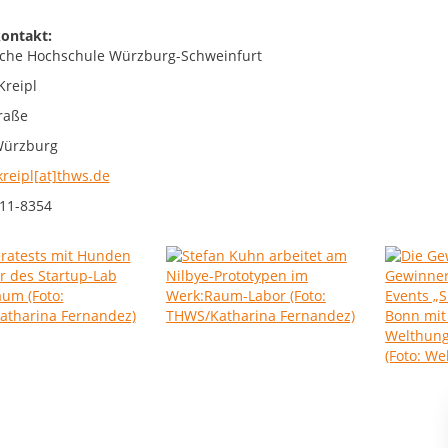
ontakt:
che Hochschule Würzburg-Schweinfurt
Kreipl
raße
Würzburg
kreipl[at]thws.de
11-8354