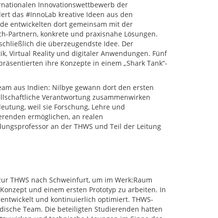
rnationalen Innovationswettbewerb der
ert das #InnoLab kreative Ideen aus den
nde entwickelten dort gemeinsam mit der
ch-Partnern, konkrete und praxisnahe Lösungen.
schließlich die überzeugendste Idee. Der
k, Virtual Reality und digitaler Anwendungen. Fünf
räsentierten ihre Konzepte in einem „Shark Tank“-
m aus Indien: Nilbye gewann dort den ersten
esellschaftliche Verantwortung zusammenwirken
eutung, weil sie Forschung, Lehre und
erenden ermöglichen, an realen
dungsprofessor an der THWS und Teil der Leitung
 zur THWS nach Schweinfurt, um im Werk:Raum
nzept und einem ersten Prototyp zu arbeiten. In
rentwickelt und kontinuierlich optimiert. THWS-
dische Team. Die beteiligten Studierenden hatten