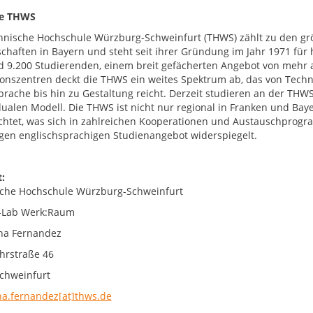
e THWS
hnische Hochschule Würzburg-Schweinfurt (THWS) zählt zu den g
chaften in Bayern und steht seit ihrer Gründung im Jahr 1971 fü
d 9.200 Studierenden, einem breit gefächerten Angebot von mehr 
onszentren deckt die THWS ein weites Spektrum ab, das von Techni
prache bis hin zu Gestaltung reicht. Derzeit studieren an der TH
ualen Modell. Die THWS ist nicht nur regional in Franken und Baye
chtet, was sich in zahlreichen Kooperationen und Austauschprogr
tigen englischsprachigen Studienangebot widerspiegelt.
:
che Hochschule Würzburg-Schweinfurt
-Lab Werk:Raum
na Fernandez
hrstraße 46
chweinfurt
na.fernandez[at]thws.de