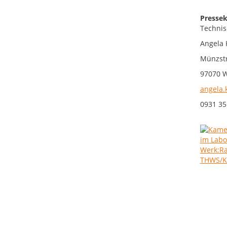
Pressek
Technis
Angela 
Münzst
97070 
angela.
0931 35