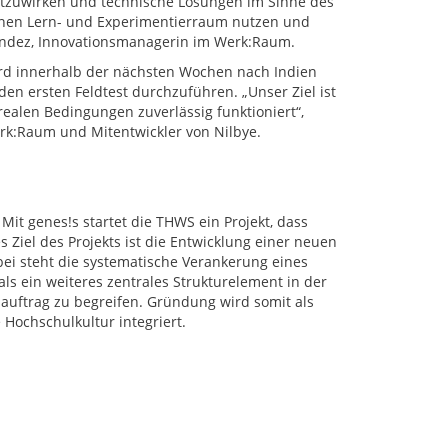
mitzuwirken und technische Lösungen im Sinne des
einen Lern- und Experimentierraum nutzen und
rnandez, Innovationsmanagerin im Werk:Raum.
ird innerhalb der nächsten Wochen nach Indien
n ersten Feldtest durchzuführen. „Unser Ziel ist
realen Bedingungen zuverlässig funktioniert“,
erk:Raum und Mitentwickler von Nilbye.
Mit genes!s startet die THWS ein Projekt, dass
Ziel des Projekts ist die Entwicklung einer neuen
bei steht die systematische Verankerung eines
s ein weiteres zentrales Strukturelement in der
sauftrag zu begreifen. Gründung wird somit als
 Hochschulkultur integriert.