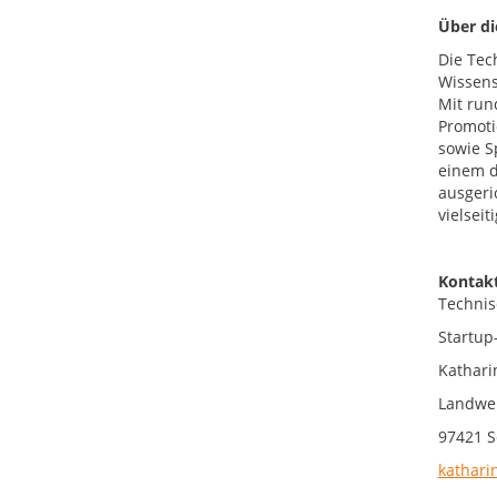
Über di
Die Tec
Wissens
Mit run
Promoti
sowie S
einem d
ausgeri
vielsei
Kontakt
Technis
Startup
Kathari
Landwe
97421 S
kathari