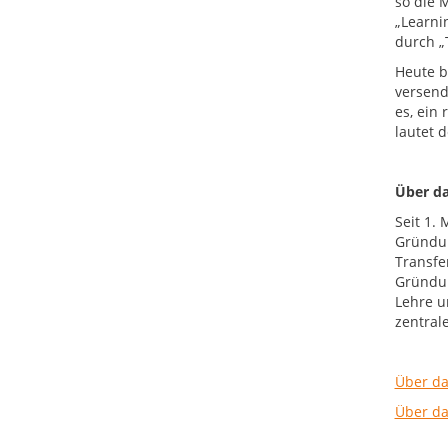
so die 
„Learni
durch „
Heute b
versend
es, ein
lautet 
Über da
Seit 1. 
Gründun
Transfe
Gründun
Lehre u
zentral
Über da
Über da