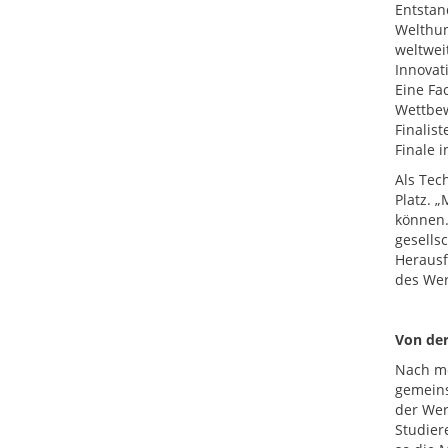
Entstan
Welthun
weltwei
Innovat
Eine Fa
Wettbew
Finalis
Finale i
Als Tec
Platz. 
können.
gesells
Herausf
des We
Von der
Nach me
gemeins
der Wer
Studier