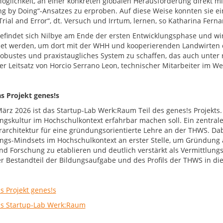
Möglichkeit, an einer konkreten globalen Herausforderung direkt 
ng by Doing“-Ansatzes zu erproben. Auf diese Weise konnten sie 
Trial and Error“, dt. Versuch und Irrtum, lernen, so Katharina Fe
efindet sich Nilbye am Ende der ersten Entwicklungsphase und w
et werden, um dort mit der WHH und kooperierenden Landwirten de
 robustes und praxistaugliches System zu schaffen, das auch unter 
der Leitsatz von Horcio Serrano Leon, technischer Mitarbeiter im W
s Projekt genes!s
März 2026 ist das Startup-Lab Werk:Raum Teil des genes!s Projekts. 
gskultur im Hochschulkontext erfahrbar machen soll. Ein zentrales 
rarchitektur für eine gründungsorientierte Lehre an der THWS. Da
gs-Mindsets im Hochschulkontext an erster Stelle, um Gründung al
nd Forschung zu etablieren und deutlich verstärkt als Vermittlung
er Bestandteil der Bildungsaufgabe und des Profils der THWS in die
s Projekt genes!s
s Startup-Lab Werk:Raum