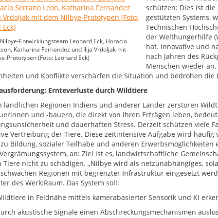
schützen: Dies ist die
gestützten Systems, 
Technischen Hochsch
der Welthungerhilfe (
as Nilbye-Entwicklungsteam Leonard Eck, Horacio
hat. Innovative und n
eon, Katharina Fernandez und Ilija Vrdoljak mit
nach Jahren des Rückg
e-Prototypen (Foto: Leonard Eck)
Menschen wieder an. 
hheiten und Konflikte verschärfen die Situation und bedrohen d
ausforderung: Ernteverluste durch Wildtiere
en ländlichen Regionen Indiens und anderer Länder zerstören Wildti
uerinnen und -bauern, die direkt von ihren Erträgen leben, bedeu
ngsunsicherheit und dauerhaften Stress. Derzeit schützen viele F
ive Vertreibung der Tiere. Diese zeitintensive Aufgabe wird häuf
zu Bildung, sozialer Teilhabe und anderen Erwerbsmöglichkeiten erh
 Vergrämungssystem, an: Ziel ist es, landwirtschaftliche Gemeinsch
h Tiere nicht zu schädigen. „Nilbye wird als netzunabhängiges, sol
rschwachen Regionen mit begrenzter Infrastruktur eingesetzt werden
iter des Werk:Raum. Das System soll:
iere in Feldnähe mittels kamerabasierter Sensorik und KI erke
h akustische Signale einen Abschreckungsmechanismen auslö