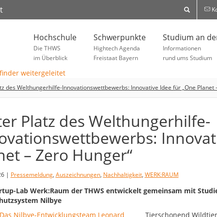
t
Ko
Hochschule
Schwerpunkte
Studium an d
Die THWS
Hightech Agenda
Informationen
im Überblick
Freistaat Bayern
rund ums Studium
atz des Welthungerhilfe-Innovationswettbewerbs: Innovative Idee für „One Planet
ter Platz des Welthungerhilfe-
ovationswettbewerbs: Innovati
net – Zero Hunger“
26 |
Pressemeldung
,
Auszeichnungen
,
Nachhaltigkeit
,
WERK:RAUM
rtup-Lab Werk:Raum der THWS entwickelt gemeinsam mit Studier
hutzsystem Nilbye
Tierschonend Wildtie