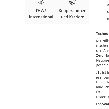
- an l
THWS
Kooperationen
- die 
International
und Karriere
- koste
Technol
Mit Nil
machen,
den Ans
Zero Hu
Natione
geschle
„Es ist
greifba
theoret
ländlic
Exzellen
testen,
Innovat