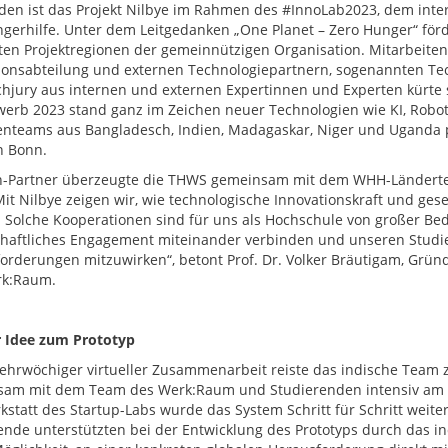
den ist das Projekt Nilbye im Rahmen des #InnoLab2023, dem inte
gerhilfe. Unter dem Leitgedanken „One Planet – Zero Hunger“ förd
ten Projektregionen der gemeinnützigen Organisation. Mitarbeite
ionsabteilung und externen Technologiepartnern, sogenannten Te
chjury aus internen und externen Expertinnen und Experten kürte 
erb 2023 stand ganz im Zeichen neuer Technologien wie KI, Roboti
tenteams aus Bangladesch, Indien, Madagaskar, Niger und Uganda p
n Bonn.
h-Partner überzeugte die THWS gemeinsam mit dem WHH-Ländertea
„Mit Nilbye zeigen wir, wie technologische Innovationskraft und g
 Solche Kooperationen sind für uns als Hochschule von großer Bed
chaftliches Engagement miteinander verbinden und unseren Studi
orderungen mitzuwirken“, betont Prof. Dr. Volker Bräutigam, Grün
rk:Raum.
 Idee zum Prototyp
hrwöchiger virtueller Zusammenarbeit reiste das indische Team
am mit dem Team des Werk:Raum und Studierenden intensiv am Ko
kstatt des Startup-Labs wurde das System Schritt für Schritt weite
ende unterstützten bei der Entwicklung des Prototyps durch das in