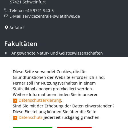
97421 Schweinfurt
Telefon
+49 9721 940-5
E-Mail
servicezentrale-sw[at]thws.de
Anfahrt
Fakultäten
Angewandte Natur- und Geisteswissenschaften
Angewandte Sozialwissenschaften
Architektur und Bauingenieurwesen
Elektrotechnik
Diese Seite verwendet Cookies, die für
Gestaltung
Grundfunktionen der Website erforderlich sind.
Informatik und Wirtschaftsinformatik
Ferner soll Ihr Nutzungsverhalten in einem
Kunststofftechnik und Vermessung
Statistiktool anonym protokolliert werden.
Maschinenbau
Weitere Informationen finden Sie in unserer
THWS Business School
Datenschutzerklärung
.
Wirtschaftsingenieurwesen
Sind Sie mit der Erhebung der Daten einverstanden?
Diese Einstellung können Sie über die Seite
Datenschutz
jederzeit rückgängig machen.
Presse
Stellenausschreibungen
Intranet
THWS Store