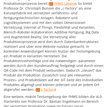
Produktionsprozesse bereit (
FHWS Labore
). So bietet
Professor Dr. Christoph Bunsen die „c-factory“ an, eine
Konzeptfabrik mit vernetzten verfahrens- und
fertigungstechnischen Anlagen, Robotern und
Logistiksystemen und mit den sieben Dimensionen
Vernetzung, Internet of Things, Flexibilität und Varianten,
Mensch-Roboter-Kollaboration, Additive Fertigung, Big Data
und Augmented Reality. Die Vernetzung aller
Produktionsprozesse wird dort durch Datenbankstrukturen
realisiert und über eine Website nutzbar gemacht. In
konkreten Anwendungen können Nutzer der Testumgebung
ein Produkt in Varianten herstellen. Die
Produktionsreihenfolge und die notwendigen -parameter
werden durch den Kundenauftrag festgelegt und durch einen
QR-Code mit dem Produkt verbunden. Dadurch „steuert“ das
Produkt die Produktion. Zusätzlich sind alle relevanten
Prozess- und Produktdaten auf der IoT-Seite des individuellen
Produktes abgelegt und können jederzeit und an jedem Ort
abgerufen werden. (
c-factory
)
Eine weitere, mobile Testumgebung der FHWS bilden die I4.0-
Starterkits von Professor Dr. Bastian Engelmann im Bereich
der vernetzten Produktion sowie im Einsatz neuer