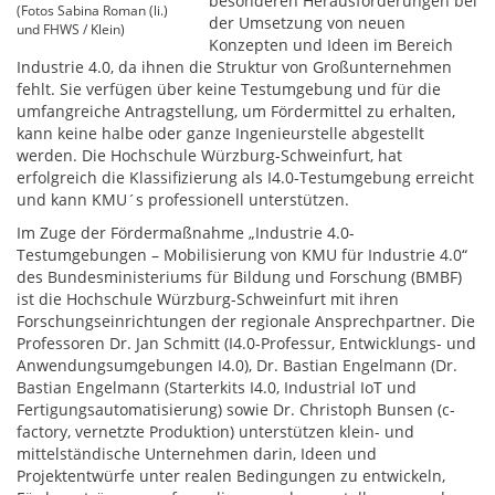
besonderen Herausforderungen bei
(Fotos Sabina Roman (li.)
der Umsetzung von neuen
und FHWS / Klein)
Konzepten und Ideen im Bereich
Industrie 4.0, da ihnen die Struktur von Großunternehmen
fehlt. Sie verfügen über keine Testumgebung und für die
umfangreiche Antragstellung, um Fördermittel zu erhalten,
kann keine halbe oder ganze Ingenieurstelle abgestellt
werden. Die Hochschule Würzburg-Schweinfurt, hat
erfolgreich die Klassifizierung als I4.0-Testumgebung erreicht
und kann KMU´s professionell unterstützen.
Im Zuge der Fördermaßnahme „Industrie 4.0-
Testumgebungen – Mobilisierung von KMU für Industrie 4.0“
des Bundesministeriums für Bildung und Forschung (BMBF)
ist die Hochschule Würzburg-Schweinfurt mit ihren
Forschungseinrichtungen der regionale Ansprechpartner. Die
Professoren Dr. Jan Schmitt (I4.0-Professur, Entwicklungs- und
Anwendungsumgebungen I4.0), Dr. Bastian Engelmann (Dr.
Bastian Engelmann (Starterkits I4.0, Industrial IoT und
Fertigungsautomatisierung) sowie Dr. Christoph Bunsen (c-
factory, vernetzte Produktion) unterstützen klein- und
mittelständische Unternehmen darin, Ideen und
Projektentwürfe unter realen Bedingungen zu entwickeln,