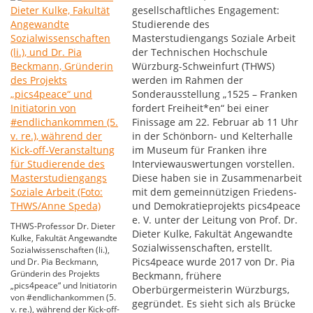
gesellschaftliches Engagement:
Studierende des
Masterstudiengangs Soziale Arbeit
der Technischen Hochschule
Würzburg-Schweinfurt (THWS)
werden im Rahmen der
Sonderausstellung „1525 – Franken
fordert Freiheit*en“ bei einer
Finissage am 22. Februar ab 11 Uhr
in der Schönborn- und Kelterhalle
im Museum für Franken ihre
Interviewauswertungen vorstellen.
Diese haben sie in Zusammenarbeit
mit dem gemeinnützigen Friedens-
und Demokratieprojekts pics4peace
e. V. unter der Leitung von Prof. Dr.
THWS-Professor Dr. Dieter
Dieter Kulke, Fakultät Angewandte
Kulke, Fakultät Angewandte
Sozialwissenschaften, erstellt.
Sozialwissenschaften (li.),
Pics4peace wurde 2017 von Dr. Pia
und Dr. Pia Beckmann,
Gründerin des Projekts
Beckmann, frühere
„pics4peace“ und Initiatorin
Oberbürgermeisterin Würzburgs,
von #endlichankommen (5.
gegründet. Es sieht sich als Brücke
v. re.), während der Kick-off-