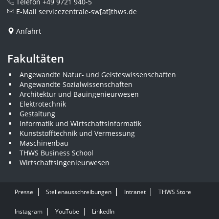
Telefon
+49 9721 940-5
E-Mail
servicezentrale-sw[at]thws.de
Anfahrt
Fakultäten
Angewandte Natur- und Geisteswissenschaften
Angewandte Sozialwissenschaften
Architektur und Bauingenieurwesen
Elektrotechnik
Gestaltung
Informatik und Wirtschaftsinformatik
Kunststofftechnik und Vermessung
Maschinenbau
THWS Business School
Wirtschaftsingenieurwesen
Presse
Stellenausschreibungen
Intranet
THWS Store
Instagram
YouTube
LinkedIn