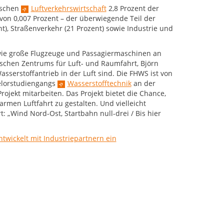
tschen
Luftverkehrswirtschaft
2,8 Prozent der
on 0,007 Prozent – der überwiegende Teil der
), Straßenverkehr (21 Prozent) sowie Industrie und
e wie große Flugzeuge und Passagiermaschinen an
schen Zentrums für Luft- und Raumfahrt, Björn
asserstoffantrieb in der Luft sind. Die FHWS ist von
elorstudiengangs
Wasserstofftechnik
an der
jekt mitarbeiten. Das Projekt bietet die Chance,
rmen Luftfahrt zu gestalten. Und vielleicht
t: „Wind Nord-Ost, Startbahn null-drei / Bis hier
twickelt mit Industriepartnern ein