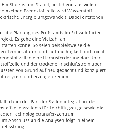
Ein Stack ist ein Stapel, bestehend aus vielen
er einzelnen Brennstoffzelle wird Wasserstoff
elektrische Energie umgewandelt. Dabei entstehen
ber die Planung des Prüfstands im Schweinfurter
ojekt. Es gebe eine Vielzahl an
starten könne. So seien beispielsweise die
eren Temperaturen und Luftfeuchtigkeit noch nicht
rennstoffzellen eine Herausforderung dar: Über
offzelle und der trockene Frischluftstrom über
müssten von Grund auf neu gedacht und konzipiert
icht recyceln und erzeugen keinen
ällt dabei der Part der Systemintegration, des
stoffzellensystems für Leichtflugzeuge sowie die
ädter Technologietransfer-Zentrum
. Im Anschluss an die Analysen folgt in einem
riebsstrang.