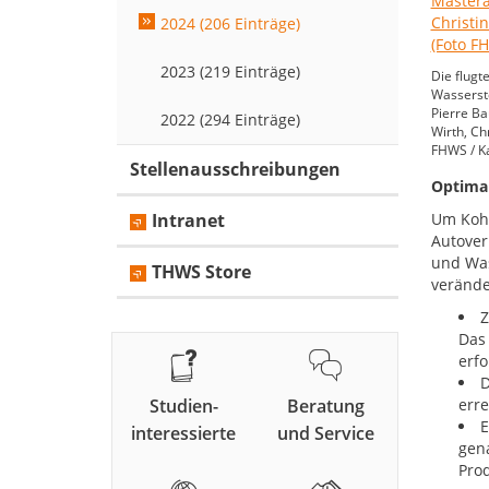
2024 (206 Einträge)
2023 (219 Einträge)
Die flugt
Wassersto
Pierre Ba
2022 (294 Einträge)
Wirth, Ch
FHWS / K
Stellenausschreibungen
Optimal
Intranet
Um Kohl
Autover
und Was
THWS Store
verände
Z
Das 
erfo
D
Studien-
Beratung
erre
E
interessierte
und Service
gena
Prod