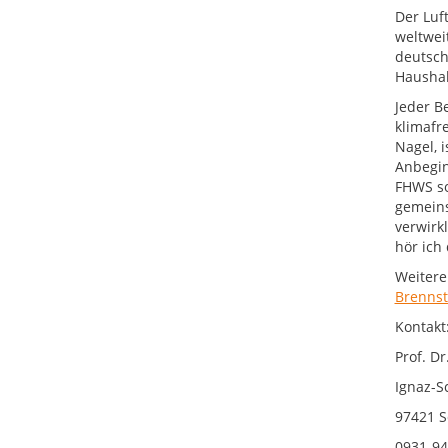
Der Luf
weltwei
deutsch
Haushalt
Jeder B
klimafr
Nagel, i
Anbegin
FHWS so
gemeins
verwirk
hör ich 
Weitere
Brennst
Kontakt
Prof. D
Ignaz-S
97421 S
0931-94