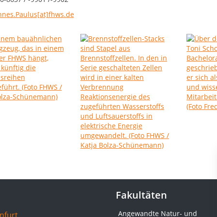
nnes.Paulus[at]fhws.de
Fakultäten
Angewandte Natur- und
nfurt