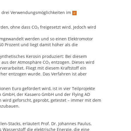
n drei Verwendungsmöglichkeiten im
en, ohne dass CO₂ freigesetzt wird. Jedoch wird
 umgewandelt werden und so einen Elektromotor
 Prozent und liegt damit höher als die
synthetisches Kerosin produziert: Bei diesem
 aus der Atmosphäre CO₂ entzogen. Dieses wird
rarbeitet. Fliegt mit diesem Kraftstoff ein
orher entzogen wurde. Das Verfahren ist aber
nen Euro gefördert wird, ist in vier Teilprojekte
ech GmbH, der Kasaero GmbH und der Flying AD
wird geforscht, geprobt, getestet – immer mit dem
inzubauen.
n-Stacks, erläutert Prof. Dr. Johannes Paulus,
Wasserstoff die elektrische Energie, die eine