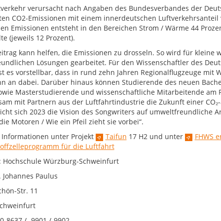
tverkehr verursacht nach Angaben des Bundesverbandes der Deu
ten CO2-Emissionen mit einem innerdeutschen Luftverkehrsanteil v
en Emissionen entsteht in den Bereichen Strom / Wärme 44 Prozent
e (jeweils 12 Prozent).
eitrag kann helfen, die Emissionen zu drosseln. So wird für klein
eundlichen Lösungen gearbeitet. Für den Wissenschaftler des Deut
st es vorstellbar, dass in rund zehn Jahren Regionalflugzeuge mit W
n an dabei. Darüber hinaus können Studierende des neuen Bach
wie Masterstudierende und wissenschaftliche Mitarbeitende am Pro
am mit Partnern aus der Luftfahrtindustrie die Zukunft einer CO₂-a
licht sich 2023 die Vision des Songwriters auf umweltfreundliche Ar
die Motoren / Wie ein Pfeil zieht sie vorbei“.
 Informationen unter Projekt
Taifun
17 H2 und unter
FHWS en
offzelleprogramm für die Luftfahrt
: Hochschule Würzburg-Schweinfurt
r. Johannes Paulus
chön-Str. 11
chweinfurt
0-8637 / -9901 /-9902