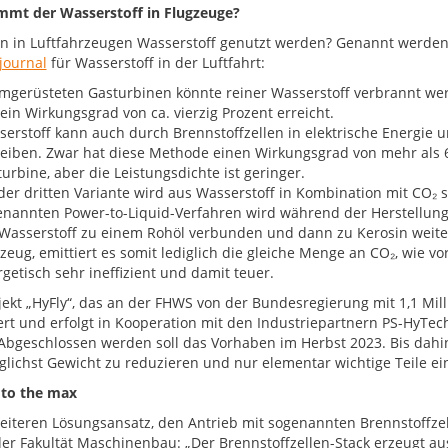
mt der Wasserstoff in Flugzeuge?
n in Luftfahrzeugen Wasserstoff genutzt werden? Genannt werde
journal
für Wasserstoff in der Luftfahrt:
mgerüsteten Gasturbinen könnte reiner Wasserstoff verbrannt werd
ein Wirkungsgrad von ca. vierzig Prozent erreicht.
erstoff kann auch durch Brennstoffzellen in elektrische Energie
eiben. Zwar hat diese Methode einen Wirkungsgrad von mehr als 60
urbine, aber die Leistungsdichte ist geringer.
der dritten Variante wird aus Wasserstoff in Kombination mit CO₂ 
enannten Power-to-Liquid-Verfahren wird während der Herstellung
Wasserstoff zu einem Rohöl verbunden und dann zu Kerosin weiterve
zeug, emittiert es somit lediglich die gleiche Menge an CO₂, wie v
getisch sehr ineffizient und damit teuer.
ekt „HyFly“, das an der FHWS von der Bundesregierung mit 1,1 Millio
ert und erfolgt in Kooperation mit den Industriepartnern PS-HyT
bgeschlossen werden soll das Vorhaben im Herbst 2023. Bis dahin 
öglichst Gewicht zu reduzieren und nur elementar wichtige Teile e
 to the max
eiteren Lösungsansatz, den Antrieb mit sogenannten Brennstoffzelle
er Fakultät Maschinenbau: „Der Brennstoffzellen-Stack erzeugt aus 