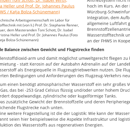
Antriebsystem nicht 
hoch im Kurs. An der
Würzburg-Schweinfurt
Integration, dem Aufb
echnische Arbeitsgemeinschaft im Labor für
allgemeine Luftfahrt 
fftechnik mit (von li.) Prof. Dr. Stephanie Renner,
Brennstoffzellenantrie
uer, dem Masteranden Toni Schott, Dr. Isabel
Wasserstofftechnik un
ristina Heller und Prof. Dr. Johannes Paulus (Foto
atja Bolza-Schünemann)
an der FHWS in Kooper
e Balance zwischen Gewicht und Flugstrecke finden
enstoffdioxid-arm und damit möglichst umweltgerecht fliegen zu 
mietung - statt Kerosin auf der Autobahn Adrenalin auf der Land
serstoff als Energiequelle in Flugzeugtriebwerken nutzen. Die Fl
rten Bedingungen und Anforderungen des Flugzeug-Verkehrs neu 
um einen benötigt atmosphärischer Wasserstoff ein sehr großes Vo
Gas, das bei -253 Grad Celsius flüssig und/oder unter hohem Druck
rdert doppelwandige, zylindrische oder kugelförmige Tanks.
as zusätzliche Gewicht der Brennstoffzelle und deren Peripheriege
ichende Flugstrecke nach unten.
ine weitere Fragestellung ist die der Logistik: Wie kann der Wassers
nnt seien hier beispielsweise die Aspekte Infrastruktur und logis
uktion des Wasserstoffs aus regenerativen Energien.