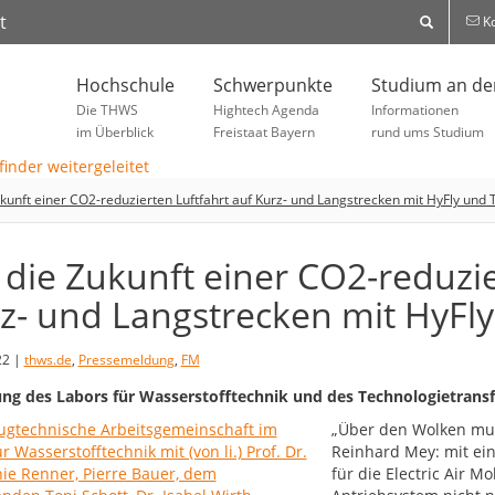
t
Ko
Hochschule
Schwerpunkte
Studium an d
Die THWS
Hightech Agenda
Informationen
im Überblick
Freistaat Bayern
rund ums Studium
ukunft einer CO2-reduzierten Luftfahrt auf Kurz- und Langstrecken mit HyFly und 
 die Zukunft einer CO2-reduzie
z- und Langstrecken mit HyFly
22 |
thws.de
,
Pressemeldung
,
FM
ng des Labors für Wasserstofftechnik und des Technologietrans
„Über den Wolken muss
Reinhard Mey: mit ein
für die Electric Air M