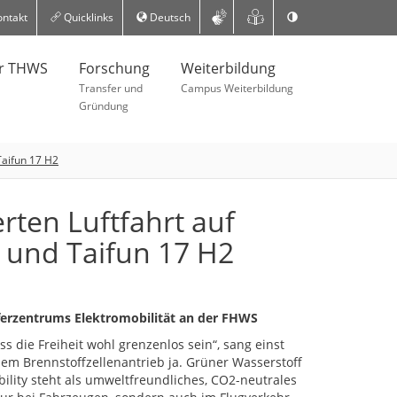
ntakt
Quicklinks
Deutsch
er THWS
Forschung
Weiterbildung
Transfer und
Campus Weiterbildung
Gründung
Taifun 17 H2
rten Luftfahrt auf
 und Taifun 17 H2
ferzentrums Elektromobilität an der FHWS
 die Freiheit wohl grenzenlos sein“, sang einst
em Brennstoffzellenantrieb ja. Grüner Wasserstoff
obility steht als umweltfreundliches, CO2-neutrales