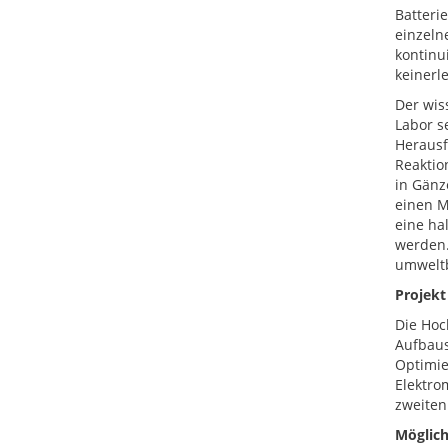
Batteri
einzelne
kontinu
keinerle
Der wis
Labor s
Herausf
Reaktio
in Gänz
einen M
eine ha
werden.
umweltb
Projekt
Die Hoc
Aufbaus
Optimie
Elektro
zweiten
Möglich