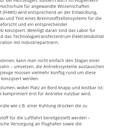
nur bei Fahrzeugen, sondern auch im Flugverkehr
 Hochschule für angewandte Wissenschaften
 (FHWS) wird entsprechend an der Entwicklung,
au und Test eines Brennstoffzellensystems für die
geforscht und ein entsprechender
b konzipiert. Beteiligt daran sind das Labor für
d das Technologietransferzentrum Elektromobilität
ation mit Industriepartnern.
können, kann man nicht einfach den Slogan einer
ebahn – umsetzen, die Antriebssysteme austauschen
ugzeuge müssen vielmehr künftig rund um diese
konzipiert werden.
lumen, wobei Platz an Bord knapp und kostbar ist:
 komprimiert erst für Antriebe nutzbar wird,
räte wie z.B. einer Kühlung drücken die zu
toff für die Luftfahrt bereitgestellt werden –
tische Versorgung an Flughäfen sowie die