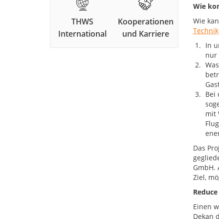
Wie kom
THWS
Kooperationen
Wie kan
Technik
International
und Karriere
In u
nur 
Wass
betr
Gast
Bei 
sog
mit 
Flug
ener
Das Proj
geglied
GmbH. A
Ziel, m
Reduce
Einen w
Dekan d