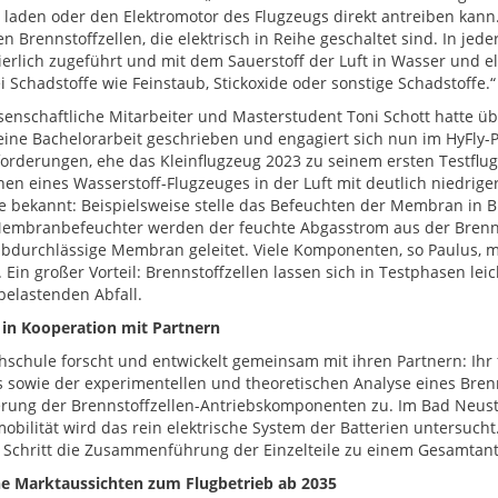
e laden oder den Elektromotor des Flugzeugs direkt antreiben kann. 
n Brennstoffzellen, die elektrisch in Reihe geschaltet sind. In jed
ierlich zugeführt und mit dem Sauerstoff der Luft in Wasser und 
i Schadstoffe wie Feinstaub, Stickoxide oder sonstige Schadstoffe.“
senschaftliche Mitarbeiter und Masterstudent Toni Schott hatte ü
eine Bachelorarbeit geschrieben und engagiert sich nun im HyFly-Pr
orderungen, ehe das Kleinflugzeug 2023 zu seinem ersten Testflug 
nen eines Wasserstoff-Flugzeuges in der Luft mit deutlich niedrig
e bekannt: Beispielsweise stelle das Befeuchten der Membran in B
embranbefeuchter werden der feuchte Abgasstrom aus der Brennst
lbdurchlässige Membran geleitet. Viele Komponenten, so Paulus, 
 Ein großer Vorteil: Brennstoffzellen lassen sich in Testphasen le
elastenden Abfall.
 in Kooperation mit Partnern
hschule forscht und entwickelt gemeinsam mit ihren Partnern: Ihr f
 sowie der experimentellen und theoretischen Analyse eines Brenn
rung der Brennstoffzellen-Antriebskomponenten zu. Im Bad Neust
mobilität wird das rein elektrische System der Batterien untersucht
 Schritt die Zusammenführung der Einzelteile zu einem Gesamtant
e Marktaussichten zum Flugbetrieb ab 2035