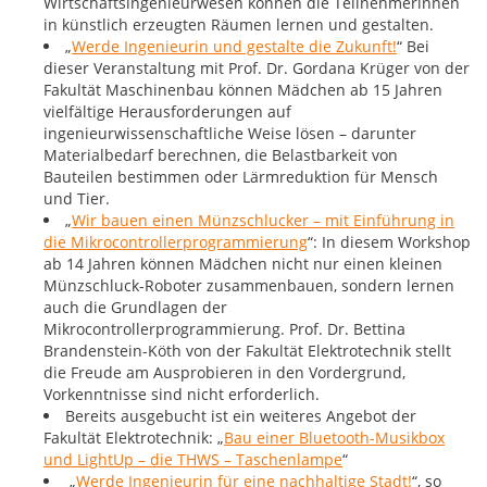
Wirtschaftsingenieurwesen können die Teilnehmerinnen
in künstlich erzeugten Räumen lernen und gestalten.
„
Werde Ingenieurin und gestalte die Zukunft!
“ Bei
dieser Veranstaltung mit Prof. Dr. Gordana Krüger von der
Fakultät Maschinenbau können Mädchen ab 15 Jahren
vielfältige Herausforderungen auf
ingenieurwissenschaftliche Weise lösen – darunter
Materialbedarf berechnen, die Belastbarkeit von
Bauteilen bestimmen oder Lärmreduktion für Mensch
und Tier.
„
Wir bauen einen Münzschlucker – mit Einführung in
die Mikrocontrollerprogrammierung
“: In diesem Workshop
ab 14 Jahren können Mädchen nicht nur einen kleinen
Münzschluck-Roboter zusammenbauen, sondern lernen
auch die Grundlagen der
Mikrocontrollerprogrammierung. Prof. Dr. Bettina
Brandenstein-Köth von der Fakultät Elektrotechnik stellt
die Freude am Ausprobieren in den Vordergrund,
Vorkenntnisse sind nicht erforderlich.
Bereits ausgebucht ist ein weiteres Angebot der
Fakultät Elektrotechnik: „
Bau einer Bluetooth-Musikbox
und LightUp – die THWS – Taschenlampe
“
„
Werde Ingenieurin für eine nachhaltige Stadt!
“, so