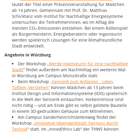
lautet der Titel einer Präsenzveranstaltung für Mädchen
ab 14 Jahren. Gemeinsam mit Prof. Dr. Matthias
Schicktanz vom Institut für Nachhaltige Energiesysteme
untersuchen die Teilnehmerinnen, wo im Alltag die
meisten CO₂-Emissionen entstehen. Bei einem Rollenspiel
als Bürgermeisterin, Energieberaterin oder Ingenieurin
werden spielerisch Lösungen für eine klimafreundliche
Stadt entwickelt.
Angebote in Würzburg
Der Workshop „
Werde Ingenieurin für eine nachhaltige
Stadt!
“ findet außerdem am Nachmittag ein weiteres Mal
in Würzburg am Campus Münzstraße statt.
Beim Workshop
„Sensorik zum Anfassen - Löten,
Tüfteln, Verstehen“
können Mädchen ab 13 Jahren beim
Institut Design und Informationssysteme (IDIS) spielerisch
in die Welt der Sensorik eintauchen. Vorkenntnisse sind
nicht nötig – und am Ende gibt es selbst gelötete Bauteile
in einem 3D-gedruckten Gehäuse zum Mitnehmen.
Am Campus Sanderheinrichsleitenweg findet der
Workshop „
Innovative Ideenwerkstatt: Fairness durch
Technik
“ statt. Im „InnovEthics Lab“ der THWS können