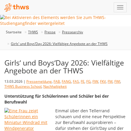
Startseite
THWS
Presse
Pressearchiv
Girls‘ und Boys‘Day 2026: Vielfältige Angebote an der THWS
Girls‘ und Boys‘Day 2026: Vielfältige
Angebote an der THWS
13.03.2026 |
Pressemeldung
,
FAB
,
FANG
,
FAS
,
FE
,
FG
,
FIW
,
FKV
,
FM
,
FWI
,
THWS Business School
,
Nachhaltigkeit
Unterstützung für Schülerinnen und Schüler bei der
Berufswahl
Einmal über den Tellerrand
schauen und eine neue Perspektive
zur Berufswahl ausprobieren –
dafür stehen der Girls‘Day und der