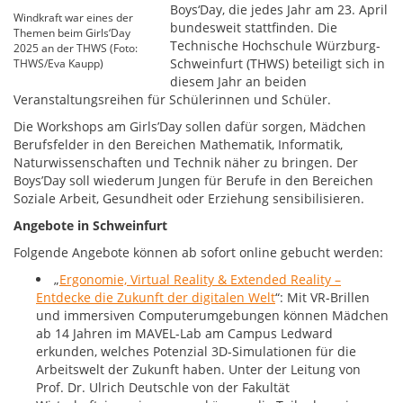
Boys‘Day, die jedes Jahr am 23. April
Windkraft war eines der
bundesweit stattfinden. Die
Themen beim Girls‘Day
Technische Hochschule Würzburg-
2025 an der THWS (Foto:
Schweinfurt (THWS) beteiligt sich in
THWS/Eva Kaupp)
diesem Jahr an beiden
Veranstaltungsreihen für Schülerinnen und Schüler.
Die Workshops am Girls’Day sollen dafür sorgen, Mädchen
Berufsfelder in den Bereichen Mathematik, Informatik,
Naturwissenschaften und Technik näher zu bringen. Der
Boys’Day soll wiederum Jungen für Berufe in den Bereichen
Soziale Arbeit, Gesundheit oder Erziehung sensibilisieren.
Angebote in Schweinfurt
Folgende Angebote können ab sofort online gebucht werden:
„
Ergonomie, Virtual Reality & Extended Reality –
Entdecke die Zukunft der digitalen Welt
“: Mit VR-Brillen
und immersiven Computerumgebungen können Mädchen
ab 14 Jahren im MAVEL-Lab am Campus Ledward
erkunden, welches Potenzial 3D-Simulationen für die
Arbeitswelt der Zukunft haben. Unter der Leitung von
Prof. Dr. Ulrich Deutschle von der Fakultät