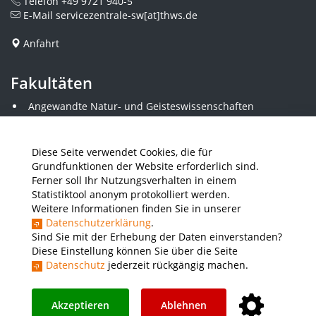
Telefon
+49 9721 940-5
E-Mail
servicezentrale-sw[at]thws.de
Anfahrt
Fakultäten
Angewandte Natur- und Geisteswissenschaften
Angewandte Sozialwissenschaften
Architektur und Bauingenieurwesen
Elektrotechnik
Diese Seite verwendet Cookies, die für
Gestaltung
Grundfunktionen der Website erforderlich sind.
Informatik und Wirtschaftsinformatik
Ferner soll Ihr Nutzungsverhalten in einem
Kunststofftechnik und Vermessung
Statistiktool anonym protokolliert werden.
Maschinenbau
Weitere Informationen finden Sie in unserer
THWS Business School
Datenschutzerklärung
.
Wirtschaftsingenieurwesen
Sind Sie mit der Erhebung der Daten einverstanden?
Diese Einstellung können Sie über die Seite
Datenschutz
jederzeit rückgängig machen.
Presse
Stellenausschreibungen
Intranet
THWS Store
Instagram
YouTube
LinkedIn
Akzeptieren
Ablehnen