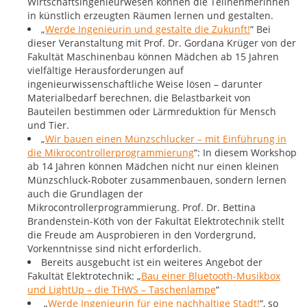
Wirtschaftsingenieurwesen können die Teilnehmerinnen
in künstlich erzeugten Räumen lernen und gestalten.
„
Werde Ingenieurin und gestalte die Zukunft!
“ Bei
dieser Veranstaltung mit Prof. Dr. Gordana Krüger von der
Fakultät Maschinenbau können Mädchen ab 15 Jahren
vielfältige Herausforderungen auf
ingenieurwissenschaftliche Weise lösen – darunter
Materialbedarf berechnen, die Belastbarkeit von
Bauteilen bestimmen oder Lärmreduktion für Mensch
und Tier.
„
Wir bauen einen Münzschlucker – mit Einführung in
die Mikrocontrollerprogrammierung
“: In diesem Workshop
ab 14 Jahren können Mädchen nicht nur einen kleinen
Münzschluck-Roboter zusammenbauen, sondern lernen
auch die Grundlagen der
Mikrocontrollerprogrammierung. Prof. Dr. Bettina
Brandenstein-Köth von der Fakultät Elektrotechnik stellt
die Freude am Ausprobieren in den Vordergrund,
Vorkenntnisse sind nicht erforderlich.
Bereits ausgebucht ist ein weiteres Angebot der
Fakultät Elektrotechnik: „
Bau einer Bluetooth-Musikbox
und LightUp – die THWS – Taschenlampe
“
„
Werde Ingenieurin für eine nachhaltige Stadt!
“, so