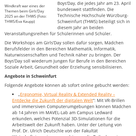
Boys‘Day, die jedes Jahr am 23. April
Windkraft war eines der
bundesweit stattfinden. Die
Themen beim Girls‘Day
Technische Hochschule Würzburg-
2025 an der THWS (Foto:
Schweinfurt (THWS) beteiligt sich in
THWS/Eva Kaupp)
diesem Jahr an beiden
Veranstaltungsreihen für Schülerinnen und Schüler.
Die Workshops am Girls’Day sollen dafür sorgen, Mädchen
Berufsfelder in den Bereichen Mathematik, Informatik,
Naturwissenschaften und Technik näher zu bringen. Der
Boys’Day soll wiederum Jungen für Berufe in den Bereichen
Soziale Arbeit, Gesundheit oder Erziehung sensibilisieren.
Angebote in Schweinfurt
Folgende Angebote können ab sofort online gebucht werden:
„
Ergonomie, Virtual Reality & Extended Reality –
Entdecke die Zukunft der digitalen Welt
“: Mit VR-Brillen
und immersiven Computerumgebungen können Mädchen
ab 14 Jahren im MAVEL-Lab am Campus Ledward
erkunden, welches Potenzial 3D-Simulationen für die
Arbeitswelt der Zukunft haben. Unter der Leitung von
Prof. Dr. Ulrich Deutschle von der Fakultät