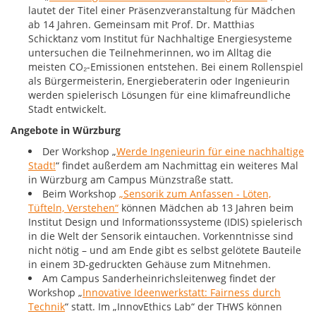
lautet der Titel einer Präsenzveranstaltung für Mädchen
ab 14 Jahren. Gemeinsam mit Prof. Dr. Matthias
Schicktanz vom Institut für Nachhaltige Energiesysteme
untersuchen die Teilnehmerinnen, wo im Alltag die
meisten CO₂-Emissionen entstehen. Bei einem Rollenspiel
als Bürgermeisterin, Energieberaterin oder Ingenieurin
werden spielerisch Lösungen für eine klimafreundliche
Stadt entwickelt.
Angebote in Würzburg
Der Workshop „
Werde Ingenieurin für eine nachhaltige
Stadt!
“ findet außerdem am Nachmittag ein weiteres Mal
in Würzburg am Campus Münzstraße statt.
Beim Workshop
„Sensorik zum Anfassen - Löten,
Tüfteln, Verstehen“
können Mädchen ab 13 Jahren beim
Institut Design und Informationssysteme (IDIS) spielerisch
in die Welt der Sensorik eintauchen. Vorkenntnisse sind
nicht nötig – und am Ende gibt es selbst gelötete Bauteile
in einem 3D-gedruckten Gehäuse zum Mitnehmen.
Am Campus Sanderheinrichsleitenweg findet der
Workshop „
Innovative Ideenwerkstatt: Fairness durch
Technik
“ statt. Im „InnovEthics Lab“ der THWS können