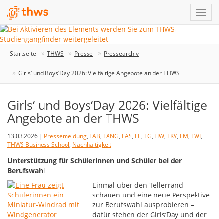
Startseite
THWS
Presse
Pressearchiv
Girls‘ und Boys‘Day 2026: Vielfältige Angebote an der THWS
Girls‘ und Boys‘Day 2026: Vielfältige
Angebote an der THWS
13.03.2026 |
Pressemeldung
,
FAB
,
FANG
,
FAS
,
FE
,
FG
,
FIW
,
FKV
,
FM
,
FWI
,
THWS Business School
,
Nachhaltigkeit
Unterstützung für Schülerinnen und Schüler bei der
Berufswahl
Einmal über den Tellerrand
schauen und eine neue Perspektive
zur Berufswahl ausprobieren –
dafür stehen der Girls‘Day und der