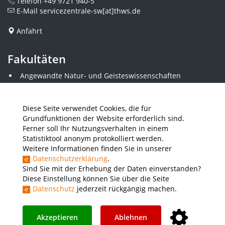
Telefon
+49 9721 940-5
E-Mail
servicezentrale-sw[at]thws.de
Anfahrt
Fakultäten
Angewandte Natur- und Geisteswissenschaften
Angewandte Sozialwissenschaften
Architektur und Bauingenieurwesen
Elektrotechnik
Diese Seite verwendet Cookies, die für
Gestaltung
Grundfunktionen der Website erforderlich sind.
Informatik und Wirtschaftsinformatik
Ferner soll Ihr Nutzungsverhalten in einem
Kunststofftechnik und Vermessung
Statistiktool anonym protokolliert werden.
Maschinenbau
Weitere Informationen finden Sie in unserer
THWS Business School
Datenschutzerklärung
.
Wirtschaftsingenieurwesen
Sind Sie mit der Erhebung der Daten einverstanden?
Diese Einstellung können Sie über die Seite
Datenschutz
jederzeit rückgängig machen.
Presse
Stellenausschreibungen
Intranet
THWS Store
Instagram
YouTube
LinkedIn
Akzeptieren
Ablehnen