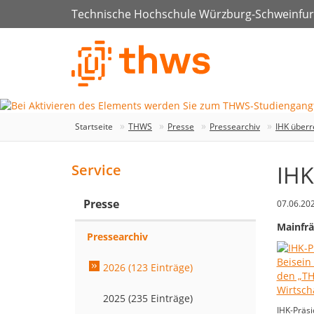
Technische Hochschule Würzburg-Schweinfur
Startseite
THWS
Presse
Pressearchiv
IHK überr
IHK
Service
Presse
07.06.20
Mainfrä
Pressearchiv
2026 (123 Einträge)
2025 (235 Einträge)
IHK-Präsid