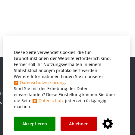
Diese Seite verwendet Cookies, die für
Grundfunktionen der Website erforderlich sind.
Ferner soll Ihr Nutzungsverhalten in einem
Statistiktool anonym protokolliert werden.
Weitere Informationen finden Sie in unserer
Informatik und Wirtschaftsinformatik
Datenschutzerklärung
.
Kunststofftechnik und Vermessung
Sind Sie mit der Erhebung der Daten
ften
einverstanden? Diese Einstellung können Sie über
Maschinenbau
die Seite
Datenschutz
jederzeit rückgängig
rwesen
THWS Business School
machen.
Wirtschaftsingenieurwesen
Akzeptieren
Ablehnen