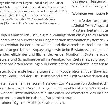
das gewährleisten wil
geschäftsführer Jürgen Bode (links) und Rainer
Weinbau frühzeitig e
nd, Schatzmeister der Freunde und Förderer der
.r.) überreichten im Beisein von TH-Präsident Prof.
Weinbau vor neuen 
ebner (4.v.l.) den „TH-Förderpreis der
ischen Wirtschaft 2023“ an Prof. Melanie
Mithilfe der Förderu
r (3.v.r.) und ihre Studentin und Studenten.
„Digital Twin Vineyard
Masterarbeiten mit t
ungen finanzieren. Der „digitale Zwilling“ stellt ein digitales Mod
soren können Prozesse in Geografischen Informationssystemen (GI
ons-Weinbau ist der Klimawandel und die vermehrte Trockenheit i
orderungen bei der Anpassung sowie beim Bestandsschutz stellt. 
fender, effizienter und flächendeckender Monitoring-Systeme aus
stress und Schädlingsbefall im Weinbau vor. Ziel sei es, so Bran
ändebasierten Messungen in Kombination mit Bodenfeuchtesensor
sterstudierende beschäftigen sich in Kooperation mit der Bayeri
Terra GmbH und der Esri Deutschland GmbH mit verschiedenen As
aten aus einem Sensoren-Netzwerk zur Messung von Bodenfeuch
er Erfassung der Veränderungen der charakteristischen Spektralsi
weitere Umweltfaktoren mit Hilfe eines Spektrometers, das im si
trums als auch im nahen Infrarot misst sowi e
rohnenflüge mit Multispektralsensoren.