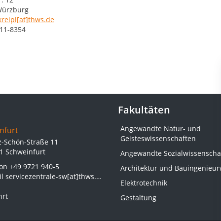
Würzburg
kreipl[at]thws.de
11-8354
Fakultäten
Angewandte Natur- und
nfurt
Geisteswissenschaften
z-Schön-Straße 11
1 Schweinfurt
Angewandte Sozialwissenscha
fon
+49 9721 940-5
Architektur und Bauingenieu
il
servicezentrale-sw[at]thws.de
Elektrotechnik
hrt
Gestaltung