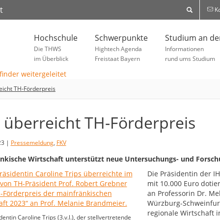
t
Ko
Hochschule
Schwerpunkte
Studium an d
Die THWS
Hightech Agenda
Informationen
im Überblick
Freistaat Bayern
rund ums Studium
eicht TH-Förderpreis
 überreicht TH-Förderpreis
23 |
Pressemeldung
,
FKV
nkische Wirtschaft unterstützt neue Untersuchungs- und Forsc
Die Präsidentin der I
mit 10.000 Euro dotie
an Professorin Dr. M
Würzburg-Schweinfurt
regionale Wirtschaft i
entin Caroline Trips (3.v.l.), der stellvertretende