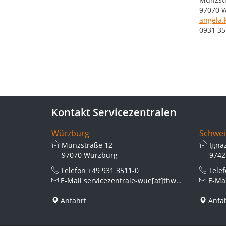
97070 
angela.
0931 35
Kontakt Servicezentralen
Würzburg
Schwei
Münzstraße 12
Igna
97070 Würzburg
9742
Telefon
+49 931 3511-0
Tele
E-Mail
servicezentrale-wue[at]thws.de
E-Ma
Anfahrt
Anfa