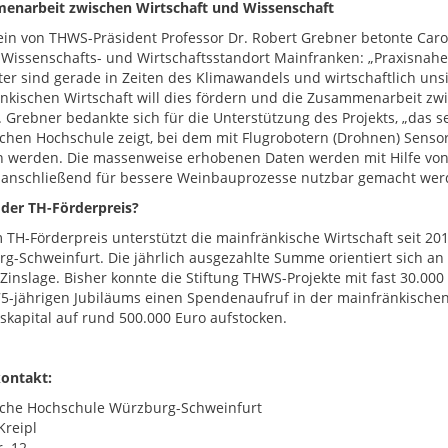
narbeit zwischen Wirtschaft und Wissenschaft
ein von THWS-Präsident Professor Dr. Robert Grebner betonte Caro
 Wissenschafts- und Wirtschaftsstandort Mainfranken: „Praxisnah
er sind gerade in Zeiten des Klimawandels und wirtschaftlich unsi
nkischen Wirtschaft will dies fördern und die Zusammenarbeit zwi
. Grebner bedankte sich für die Unterstützung des Projekts, „das se
chen Hochschule zeigt, bei dem mit Flugrobotern (Drohnen) Senso
n werden. Die massenweise erhobenen Daten werden mit Hilfe von
anschließend für bessere Weinbauprozesse nutzbar gemacht wer
 der TH-Förderpreis?
 TH-Förderpreis unterstützt die mainfränkische Wirtschaft seit 2
g-Schweinfurt. Die jährlich ausgezahlte Summe orientiert sich an d
Zinslage. Bisher konnte die Stiftung THWS-Projekte mit fast 30.000 
75-jährigen Jubiläums einen Spendenaufruf in der mainfränkischen
gskapital auf rund 500.000 Euro aufstocken.
ontakt:
che Hochschule Würzburg-Schweinfurt
Kreipl
. 12