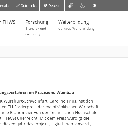
ntakt
Quicklinks
Deutsch
er THWS
Forschung
Weiterbildung
Transfer und
Campus Weiterbildung
Gründung
hungsverfahren im Präzisions-Weinbau
HK Würzburg-Schweinfurt, Caroline Trips, hat den
rten TH-Förderpreis der mainfränkischen Wirtschaft
elanie Brandmeier von der Technischen Hochschule
 (THWS) überreicht. Mit dem Preis würdigt die
n diesem Jahr das Projekt „Digital Twin Vinyard“,