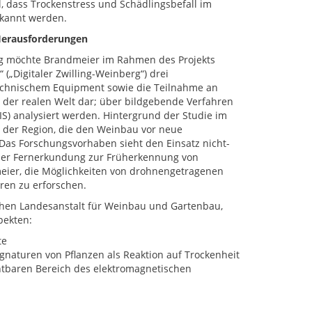
l, dass Trockenstress und Schädlingsbefall im
rkannt werden.
Herausforderungen
ng möchte Brandmeier im Rahmen des Projekts
“ („Digitaler Zwilling-Weinberg“) drei
echnischem Equipment sowie die Teilnahme an
ell der realen Welt dar; über bildgebende Verfahren
S) analysiert werden. Hintergrund der Studie im
n der Region, die den Weinbau vor neue
Das Forschungsvorhaben sieht den Einsatz nicht-
 der Fernerkundung zur Früherkennung von
dmeier, die Möglichkeiten von drohnengetragenen
en zu erforschen.
schen Landesanstalt für Weinbau und Gartenbau,
pekten:
te
gnaturen von Pflanzen als Reaktion auf Trockenheit
chtbaren Bereich des elektromagnetischen