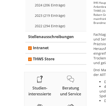
IHK-Haupt
2024 (206 Einträge)
Ankenbra
THWS (4.v
Robert Gr
2023 (219 Einträge)
mainfränk
Brandmeie
2022 (294 Einträge)
Fachtag
Stellenausschreibungen
und Sen
Präzisi
Intranet
Herausf
eingrei
Trocken
THWS Store
und gel
Drei Ma
der All
D
d
Studien-
Beratung
und 
interessierte
und Service
Spek
D