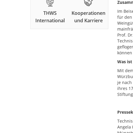
Zusamme
Im Beis
THWS
Kooperationen
für den
International
und Karriere
Weingüt
mainfrä
Prof. Dr
Technis
gefloge
können 
Was ist
Mit dem
Würzbur
je nach 
ihres 1
Stiftun
Pressek
Technis
Angela 
Münzstr