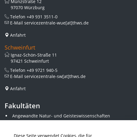
Münzstraße 12
97070 Würzburg
Telefon
+49 931 3511-0
E-Mail
servicezentrale-wue[at]thws.de
Anfahrt
Schweinfurt
Ignaz-Schön-Straße 11
97421 Schweinfurt
Telefon
+49 9721 940-5
E-Mail
servicezentrale-sw[at]thws.de
Anfahrt
Fakultäten
Angewandte Natur- und Geisteswissenschaften
Angewandte Sozialwissenschaften
Architektur und Bauingenieurwesen
Elektrotechnik
Diese Seite verwendet Cookies, die für