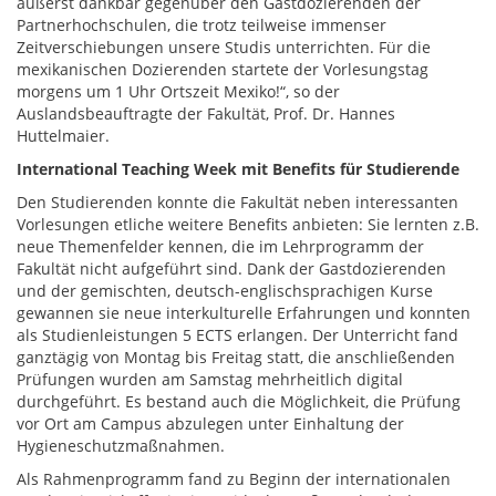
äußerst dankbar gegenüber den Gastdozierenden der
Partnerhochschulen, die trotz teilweise immenser
Zeitverschiebungen unsere Studis unterrichten. Für die
mexikanischen Dozierenden startete der Vorlesungstag
morgens um 1 Uhr Ortszeit Mexiko!“, so der
Auslandsbeauftragte der Fakultät, Prof. Dr. Hannes
Huttelmaier.
International Teaching Week mit Benefits für Studierende
Den Studierenden konnte die Fakultät neben interessanten
Vorlesungen etliche weitere Benefits anbieten: Sie lernten z.B.
neue Themenfelder kennen, die im Lehrprogramm der
Fakultät nicht aufgeführt sind. Dank der Gastdozierenden
und der gemischten, deutsch-englischsprachigen Kurse
gewannen sie neue interkulturelle Erfahrungen und konnten
als Studienleistungen 5 ECTS erlangen. Der Unterricht fand
ganztägig von Montag bis Freitag statt, die anschließenden
Prüfungen wurden am Samstag mehrheitlich digital
durchgeführt. Es bestand auch die Möglichkeit, die Prüfung
vor Ort am Campus abzulegen unter Einhaltung der
Hygieneschutzmaßnahmen.
Als Rahmenprogramm fand zu Beginn der internationalen