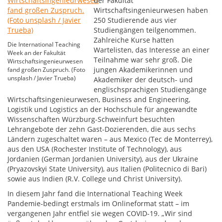
der Fakultät
Wirtschaftsingenieurwesen haben
250 Studierende aus vier
Studiengängen teilgenommen.
Zahlreiche Kurse hatten
Die International Teaching
Wartelisten, das Interesse an einer
Week an der Fakultät
Teilnahme war sehr groß. Die
Wirtschaftsingenieurwesen
jungen Akademikerinnen und
fand großen Zuspruch. (Foto
unsplash / Javier Trueba)
Akademiker der deutsch- und
englischsprachigen Studiengänge
Wirtschaftsingenieurwesen, Business and Engineering,
Logistik und Logistics an der Hochschule für angewandte
Wissenschaften Würzburg-Schweinfurt besuchten
Lehrangebote der zehn Gast-Dozierenden, die aus sechs
Ländern zugeschaltet waren – aus Mexico (Tec de Monterrey),
aus den USA (Rochester Institute of Technology), aus
Jordanien (German Jordanien University), aus der Ukraine
(Pryazovskyi State University), aus Italien (Politecnico di Bari)
sowie aus Indien (R.V. College und Christ University).
In diesem Jahr fand die International Teaching Week
Pandemie-bedingt erstmals im Onlineformat statt – im
vergangenen Jahr entfiel sie wegen COVID-19. „Wir sind