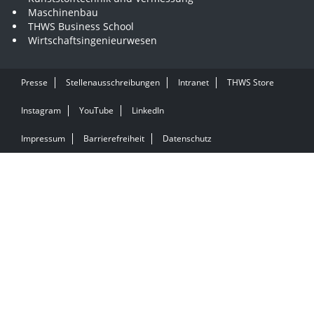
Maschinenbau
THWS Business School
Wirtschaftsingenieurwesen
Presse
Stellenausschreibungen
Intranet
THWS Store
Instagram
YouTube
LinkedIn
Impressum
Barrierefreiheit
Datenschutz