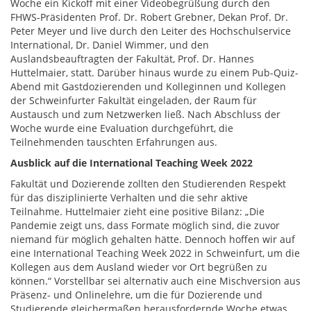
Woche ein Kickoff mit einer Videobegrüßung durch den
FHWS-Präsidenten Prof. Dr. Robert Grebner, Dekan Prof. Dr.
Peter Meyer und live durch den Leiter des Hochschulservice
International, Dr. Daniel Wimmer, und den
Auslandsbeauftragten der Fakultät, Prof. Dr. Hannes
Huttelmaier, statt. Darüber hinaus wurde zu einem Pub-Quiz-
Abend mit Gastdozierenden und Kolleginnen und Kollegen
der Schweinfurter Fakultät eingeladen, der Raum für
Austausch und zum Netzwerken ließ. Nach Abschluss der
Woche wurde eine Evaluation durchgeführt, die
Teilnehmenden tauschten Erfahrungen aus.
Ausblick auf die International Teaching Week 2022
Fakultät und Dozierende zollten den Studierenden Respekt
für das disziplinierte Verhalten und die sehr aktive
Teilnahme. Huttelmaier zieht eine positive Bilanz: „Die
Pandemie zeigt uns, dass Formate möglich sind, die zuvor
niemand für möglich gehalten hätte. Dennoch hoffen wir auf
eine International Teaching Week 2022 in Schweinfurt, um die
Kollegen aus dem Ausland wieder vor Ort begrüßen zu
können.“ Vorstellbar sei alternativ auch eine Mischversion aus
Präsenz- und Onlinelehre, um die für Dozierende und
Studierende gleichermaßen herausfordernde Woche etwas