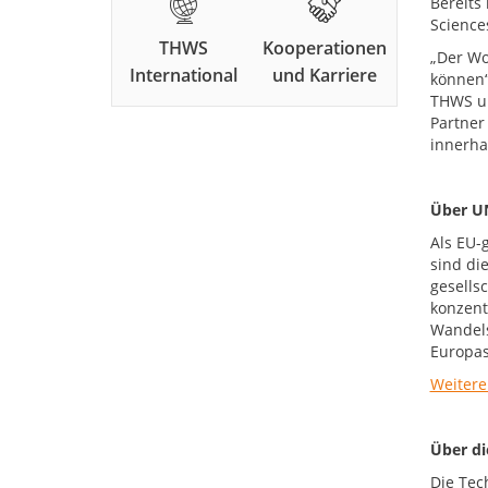
Bereits
Science
THWS
Kooperationen
„Der Wo
International
und Karriere
können“
THWS un
Partner
innerha
Über U
Als EU-
sind di
gesells
konzent
Wandels
Europas
Weitere
Über d
Die Tec