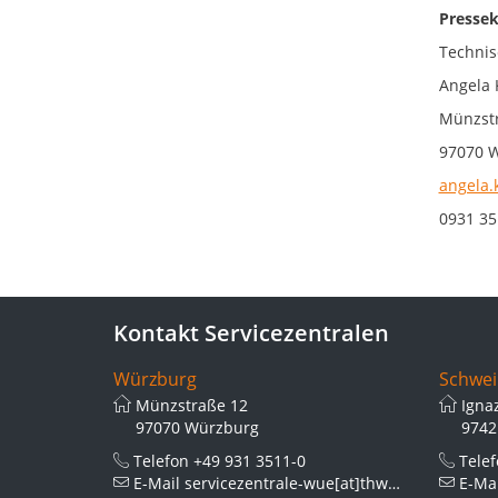
Pressek
Technis
Angela 
Münzstr
97070 
angela.
0931 35
Kontakt Servicezentralen
Würzburg
Schwei
Münzstraße 12
Igna
97070 Würzburg
9742
Telefon
+49 931 3511-0
Tele
E-Mail
servicezentrale-wue[at]thws.de
E-Ma