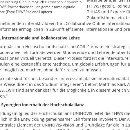
Mitarbeitenden der 
onalisierung für alle möglich zu machen, entwickeln
(THWS) geteilt. Reinou
OVIS-Partnerhochschulen gemeinsame digitale
THUAS und Experte für
ate (Foto: THWS/Helene Lüpfert)
Zukunftsthema ein, te
lnehmenden interaktiv Ideen für „Collaborative Online Internation
nformate ermöglichen in Zukunft effiziente, internationale und pra
e, internationale und kollaborative Lehre
europäischen Hochschullandschaft sind COIL-Formate ein strategisch
ooperative Lehrformate werden Studierende und Lehrende über L
ussionen virtuell vernetzt. Dieser Prozess fördert die interkulture
ulen eine kosteneffiziente Methode, um globale Erfahrungen für al
“ möglich zu machen, ohne dafür reisen zu müssen.
ormate sind für uns besonders interessant, da sie Internationalität
te Weise direkt in das Studium integrieren“, betont Matthias Karl, 
S. „Wir sind sehr dankbar für die Möglichkeit, in diesem Bereich
en.“
 Synergien innerhalb der Hochschulallianz
ndungsmitglied der Hochschulallianz UNINOVIS leitet die THWS das 
ich in die Entwicklung gemeinsamer Lehrformate involviert. Der 
 zentrales Element der UNINOVIS-Vision und Grundlage für die in 