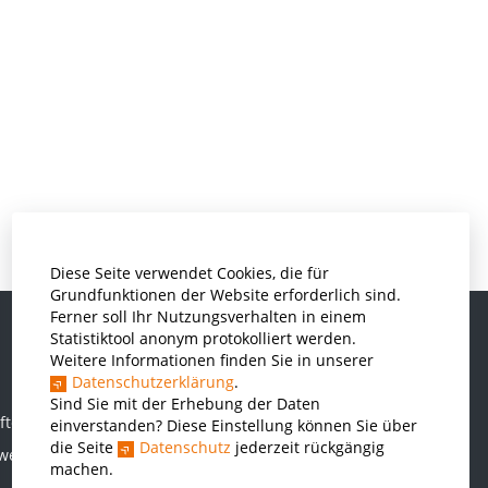
Diese Seite verwendet Cookies, die für
Grundfunktionen der Website erforderlich sind.
Ferner soll Ihr Nutzungsverhalten in einem
Statistiktool anonym protokolliert werden.
Weitere Informationen finden Sie in unserer
Informatik und Wirtschaftsinformatik
Datenschutzerklärung
.
Kunststofftechnik und Vermessung
Sind Sie mit der Erhebung der Daten
ften
einverstanden? Diese Einstellung können Sie über
Maschinenbau
die Seite
Datenschutz
jederzeit rückgängig
rwesen
THWS Business School
machen.