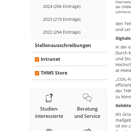
Internati
2024 (206 Einträge)
die UNIN
Lehrform
2023 (219 Einträge)
den Tei
und Ler
2022 (294 Einträge)
Digital
Stellenausschreibungen
In der 
Durch k
Intranet
und Disk
Hochsch
at Home
THWS Store
„COIL-F
effizien
der THW
zu könn
Gelebte
Studien-
Beratung
Als Grü
interessierte
und Service
maßgebl
ist ein