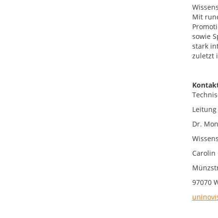
Wissens
Mit run
Promoti
sowie S
stark i
zuletzt
Kontakt
Technis
Leitung 
Dr. Mon
Wissens
Carolin
Münzstr
97070 
uninovi