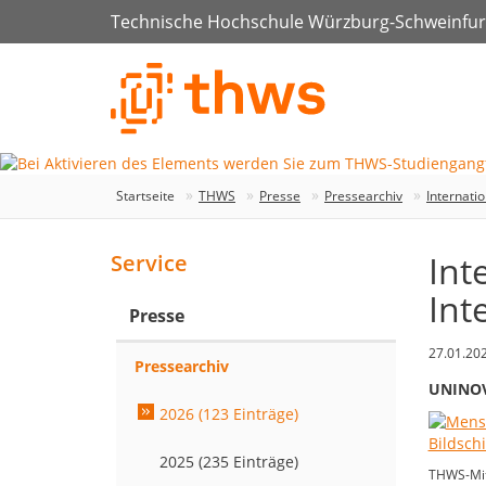
Technische Hochschule Würzburg-Schweinfur
Startseite
THWS
Presse
Pressearchiv
Internati
Int
Service
Int
Presse
27.01.20
Pressearchiv
UNINOVI
2026 (123 Einträge)
2025 (235 Einträge)
THWS-Mit