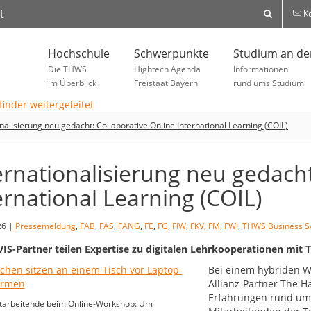
t
Ko
Hochschule
Schwerpunkte
Studium an d
Die THWS
Hightech Agenda
Informationen
im Überblick
Freistaat Bayern
rund ums Studium
onalisierung neu gedacht: Collaborative Online International Learning (COIL)
ernationalisierung neu gedacht
ernational Learning (COIL)
26 |
Pressemeldung
,
FAB
,
FAS
,
FANG
,
FE
,
FG
,
FIW
,
FKV
,
FM
,
FWI
,
THWS Business S
S-Partner teilen Expertise zu digitalen Lehrkooperationen mit
Bei einem hybriden W
Allianz-Partner The H
Erfahrungen rund um 
arbeitende beim Online-Workshop: Um