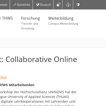
ntakt
Quicklinks
Deutsch
er THWS
Forschung
Weiterbildung
Transfer und
Campus Weiterbildung
Gründung
: Collaborative Online
chool
 THWS-Mitarbeitenden
orkshop der Hochschulallianz UNINOVIS hat der
ague University of Applied Sciences (THUAS)
digitale Lehrkooperationen mit Lehrenden und