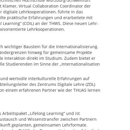
Technischen Hochschule Würzburg-Schweinfurt
t Klamer, Virtual Collaboration Coordinator der
 digitale Lehrkooperationen, führte in das
ilte praktische Erfahrungen und erarbeitete mit
al Learning“ (COIL) an der THWS. Diese neuen Lehr-
xisorientierte Lehrkooperationen.
 wichtiger Baustein für die Internationalisierung.
ändergrenzen hinweg für gemeinsame Projekte
lle Interaktion direkt im Studium. Zudem bietet er
le Studierenden im Sinne der „Internationalisation
 und wertvolle interkulturelle Erfahrungen auf
Abteilungsleiter des Zentrums Digitale Lehre (ZDL)
 von einem erfahrenen Partner wie der THUAS lernen
Arbeitspaket „Lifelong Learning“ und ist
Austausch und Wissenstransfer zwischen Partnern
Zukunft geplanten, gemeinsamen Lehrformate.