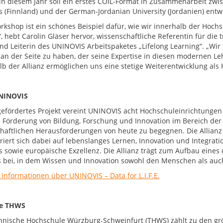
 in diesem Jahr soll ein erstes COIL-Format in Zusammenarbeit zwi
s (Finnland) und der German-Jordanian University (Jordanien) entw
rkshop ist ein schönes Beispiel dafür, wie wir innerhalb der Hochs
, hebt Carolin Gläser hervor, wissenschaftliche Referentin für di
d Leiterin des UNINOVIS Arbeitspaketes „Lifelong Learning“. „Wir 
 an der Seite zu haben, der seine Expertise in diesen modernen L
lb der Allianz ermöglichen uns eine stetige Weiterentwicklung als
NINOVIS
gefördertes Projekt vereint UNINOVIS acht Hochschuleinrichtunge
e Förderung von Bildung, Forschung und Innovation im Bereich d
chaftlichen Herausforderungen von heute zu begegnen. Die Allianz a
riert sich dabei auf lebenslanges Lernen, Innovation und Integrati
 sowie europäische Exzellenz. Die Allianz trägt zum Aufbau eines
 bei, in dem Wissen und Innovation sowohl den Menschen als auc
 Informationen über UNINOVIS – Data for L.I.F.E.
ie THWS
hnische Hochschule Würzburg-Schweinfurt (THWS) zählt zu den g