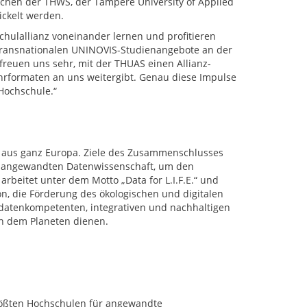
schen der THWS, der Tampere University of Applied
ickelt werden.
chulallianz voneinander lernen und profitieren
e transnationalen UNINOVIS-Studienangebote an der
freuen uns sehr, mit der THUAS einen Allianz-
ehrformaten an uns weitergibt. Genau diese Impulse
 Hochschule.“
n aus ganz Europa. Ziele des Zusammenschlusses
er angewandten Datenwissenschaft, um den
rbeitet unter dem Motto „Data for L.I.F.E.“ und
on, die Förderung des ökologischen und digitalen
 datenkompetenten, integrativen und nachhaltigen
h dem Planeten dienen.
rößten Hochschulen für angewandte