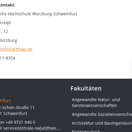
ontakt:
che Hochschule Würzburg-Schweinfurt
Kreipl
. 12
Würzburg
kreipl[at]thws.de
11-8354
Fakultäten
Angewandte Natur- und
nfurt
Geisteswissenschaften
z-Schön-Straße 11
1 Schweinfurt
Angewandte Sozialwissenscha
fon
+49 9721 940-5
Architektur und Bauingenieu
il
servicezentrale-sw[at]thws.de
Elektrotechnik