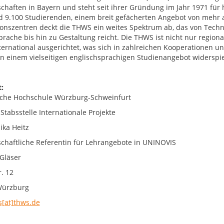
chaften in Bayern und steht seit ihrer Gründung im Jahr 1971 fü
d 9.100 Studierenden, einem breit gefächerten Angebot von mehr 
onszentren deckt die THWS ein weites Spektrum ab, das von Techni
prache bis hin zu Gestaltung reicht. Die THWS ist nicht nur region
nternational ausgerichtet, was sich in zahlreichen Kooperationen
 in einem vielseitigen englischsprachigen Studienangebot widerspie
:
che Hochschule Würzburg-Schweinfurt
Stabsstelle Internationale Projekte
ika Heitz
chaftliche Referentin für Lehrangebote in UNINOVIS
 Gläser
. 12
Würzburg
s[at]thws.de